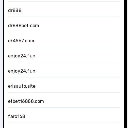
dr888
dr888bet.com
ek4567.com
enjoy24.fun
enjoy24.fun
erisauto.site
etbet16888.com
faro168