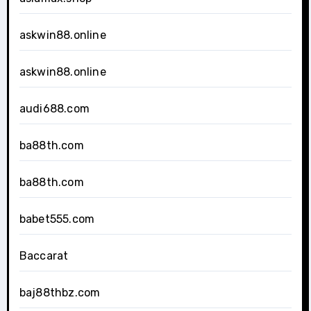
askwin88.online
askwin88.online
audi688.com
ba88th.com
ba88th.com
babet555.com
Baccarat
baj88thbz.com