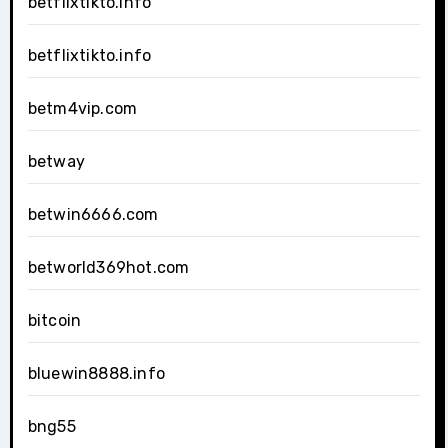
betflixtikto.info
betflixtikto.info
betm4vip.com
betway
betwin6666.com
betworld369hot.com
bitcoin
bluewin8888.info
bng55