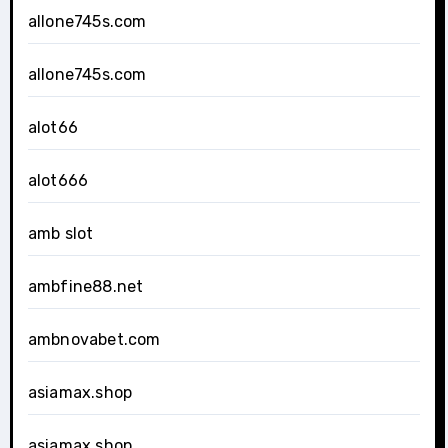
allone745s.com
allone745s.com
alot66
alot666
amb slot
ambfine88.net
ambnovabet.com
asiamax.shop
asiamax.shop