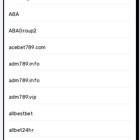
ABA
ABAGroup2
acebet789.com
adm789.info
adm789.info
adm789.vip
allbestbet
allbet24hr