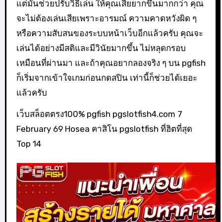
แต่มันช่วยปรับวิธีเล่น ให้คุณเสียยากขึ้นมากกว่า คุณ
จะไม่ต้องเล่นเสียเพราะอารมณ์ ความคาดหวังผิด ๆ
หรือความสับสนของระบบหน้าเว็บอีกแล้วครับ คุณจะ
เล่นได้อย่างมีสติและมีวินัยมากขึ้น ไม่หลุดกรอบ
เหมือนที่ผ่านมา และถ้าคุณอยากลองจริง ๆ บน pgfish
ก็เริ่มจากเข้าใจเกมก่อนกดสปิน เท่านี้ก็ช่วยได้เยอะ
แล้วครับ
เว็บสล็อตตรง100% pgfish pgslotfish4.com 7
February 69 Hosea คาสิโน pgslotfish ที่ฮิตที่สุด
Top 14