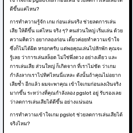
เข้าใจเกม pgslotfish ก่อนเล่น ช่วยลดการเล่นเสียได้
ดีขึ้นแค่ไหน?
การทำความรู้จัก เกม ก่อนเล่นจริง ช่วยลดการเล่น
เสีย ให้ดีขึ้น แค่ไหน จริง ๆ? คนส่วนใหญ่ เริ่มเล่น ด้วย
ความคิดว่า อยากลองก่อน เดี๋ยวค่อยทำความเข้าใจ
ซึ่งก็ไม่ได้ผิด หรอกครับ แต่พอคุณเล่นไปสักพัก คุณจะ
รู้เลย ว่าการเล่นสล็อต ไม่ใช่พึ่งดวง อย่างเดียว และ
การเล่นเสีย ส่วนใหญ่ ก็เกิดจาก ที่เราไม่ชัด ว่าเกม
กำลังลากเราไปทิศไหนนี่แหละ ดังนั้นถ้าคุณไม่อยาก
เสียซ้ำ อีกแล้ว ผมจะพาคุณ เข้าใจเกมก่อนลงเงินจริง
มากขึ้น ระหว่างที่คุณกำลังลอง pgslot อยู่ รับรองเลย
ว่าลดการเล่นเสียได้ดีขึ้น อย่างแน่นอน
การทำความเข้าใจเกม pgslot ช่วยลดการเล่นเสียได้
จริงไหม?