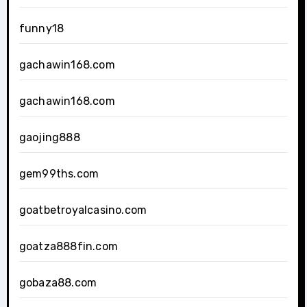
funny18
gachawin168.com
gachawin168.com
gaojing888
gem99ths.com
goatbetroyalcasino.com
goatza888fin.com
gobaza88.com