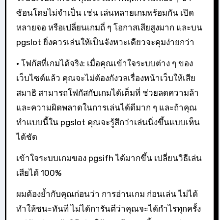
ซ้อนโดยไม่จำเป็น เช่น เล่นหลายเกมพร้อมกัน เปิด
หลายจอ หรือเปลี่ยนเกมถี่ ๆ โอกาสเสียสูงมาก และบน
pgslot ยิ่งควรเล่นให้เป็นจังหวะเดียวจะคุมง่ายกว่า
• โฟกัสที่เกมได้จริง: เมื่อคุณเข้าใจระบบต่าง ๆ ของ
เว็บไซต์แล้ว คุณจะไม่ต้องกังวลเรื่องหน้าเว็บให้เสีย
สมาธิ สามารถโฟกัสกับเกมได้เต็มที่ ช่วยลดความล้า
และความผิดพลาดในการเล่นได้ดีมาก ๆ และถ้าคุณ
ทำแบบนี้ใน pgslot คุณจะรู้สึกว่าเล่นนิ่งขึ้นแบบเห็น
ได้ชัด
เข้าใจระบบเกมของ pgsifh ได้มากขึ้น เปลี่ยนวิธีเล่น
เสียได้ 100%
ผมต้องย้ำกับคุณก่อนว่า การอ่านเกม ก่อนเล่น ไม่ได้
ทำให้ชนะทันที ไม่ได้การันตีว่าคุณจะได้กำไรทุกครั้ง