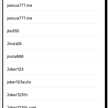
jaosua777.me
jaosua777.me
jbo355
Jinda55
jinda888
Joker123
joker123auto
Joker123th
Joker123th.com