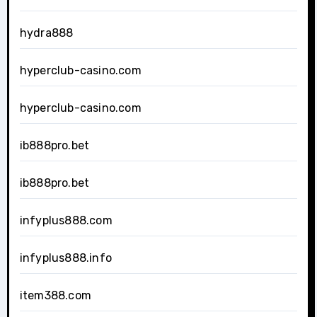
hydra888
hyperclub-casino.com
hyperclub-casino.com
ib888pro.bet
ib888pro.bet
infyplus888.com
infyplus888.info
item388.com