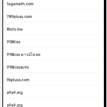
1xgameth.com
789pluss.com
8lots.me
918Kiss
918kiss ดาวน์โหลด
918kissauto
9kpluss.com
a9a9.org
a9a9.org