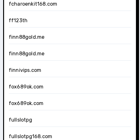
fcharoenkit168.com
ff123th
finn88gold.me
finn88gold.me
finnivips.com
fox689ok.com
fox689ok.com
fullslotpg
fullslotpg168.com