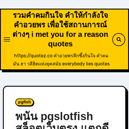
Skip
to
รวมคำคมกินใจ คำให้กำลังใจ
content
คำอวยพร เพื่อใช้สถานการณ์
ต่างๆ i met you for a reason
quotes
https://quotez.co คำอวยพรลึกซึ้งกินใจ คำคม
มัน ฮา วลีฮิตแห่งยุคสมัย everybody lies quotes
pgfish
พนัน pgslotfish
สล็อตเว็บตรง แตกดี