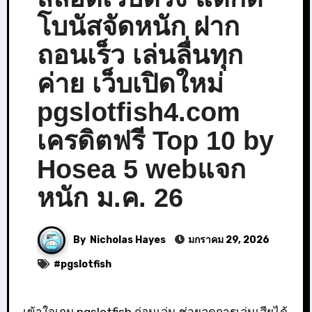
โบนัสจัดหนัก ฝาก
ถอนเร็ว เล่นลื่นทุก
ค่าย เว็บเปิดใหม่
pgslotfish4.com
เครดิตฟรี Top 10 by
Hosea 5 webแจก
หนัก ม.ค. 26
By
Nicholas Hayes
มกราคม 29, 2026
#
pgslotfish