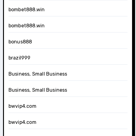
bombet888.win
bombet888.win
bonus888
brazil999
Business, Small Business
Business, Small Business
bwvip4.com
bwvip4.com