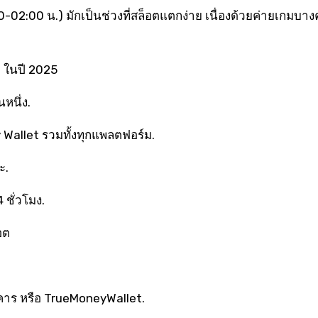
-02:00 น.) มักเป็นช่วงที่สล็อตแตกง่าย เนื่องด้วยค่ายเกมบาง
 ในปี 2025
หนึ่ง.
 Wallet รวมทั้งทุกแพลตฟอร์ม.
ะ.
 ชั่วโมง.
อต
าคาร หรือ TrueMoneyWallet.