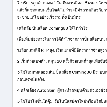
7. บริการลูกค้าตลอด 1 วัน ทีมงานมืออาชีพของ C
แล้วก็แชทสดบนเว็บไซต์ ไม่ว่าจะมีคำถามเกี่ยวกั
จะช่วยแก้ไขอย่างเร็วรวมทั้งเป็นมิตร.
เคล็ดลับ ปั่นสล็อต Coming88 ให้ได้กำไร
เพื่อเพิ่มช่องทางในการได้กำไรจากการปั่นสล็อตบน 
1.เลือกเกมที่มี RTP สูง: เรียนเกมที่มีอัตราการจ่าย
2.เริ่มด้วยเบทต่ำ: หมุน 20 ครั้งด้วยเบทต่ำสุดเพื่อจั
3.ใช้โหมดทดลองเล่น: ปั่นสล็อต Coming88 มีระบบ
ก่อนลงพนันจริง.
4.หลีกเลี่ยง Auto Spin: ผู้กระทำดหมุนด้วยตัวเองช
5.ใช้โปรโมชั่นให้คุ้ม: รับโบนัสสมัครใหม่หรือฟรีสปินเ