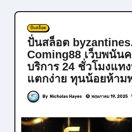
ปั่นสล็อต
ปั่นสล็อต byzantines
Coming88 เว็บพนันครบ
บริการ 24 ชั่วโมงแทง
แตกง่าย ทุนน้อยห้าม
By
Nicholas Hayes
พฤษภาคม 19, 2025