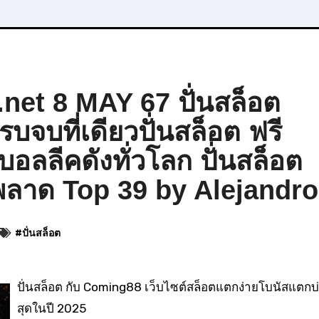
.net 8 MAY 67 ปั่นสล็อต
จบที่เดียวปั่นสล็อต ฟรี
บอลลีคดังทั่วโลก ปั่นสล็อต
พลาด Top 39 by Alejandro
#
ปั่นสล็อต
ปั่นสล็อต กับ Coming88 เว็บไซต์สล็อตแตกง่ายโบนัสแตกบ่อยมาก
สุดในปี 2025