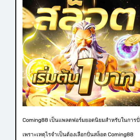
Coming88 เป็นแพลตฟอร์มยอดนิยมสำหรับในการปั่นสล
เพราะเหตุไรจำเป็นต้องเลือกปั่นสล็อต Coming88