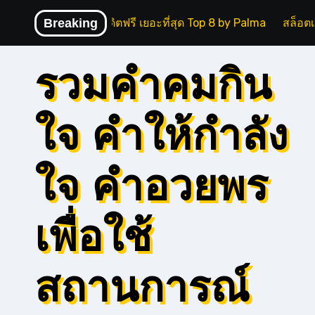
Skip
68 แจก เครดิตฟรี เยอะที่สุด Top 8 by Palma
Breaking
สล็อตเว็บตรง Ta
to
content
รวมคำคมกิน
ใจ คำให้กำลัง
ใจ คำอวยพร
เพื่อใช้
สถานการณ์