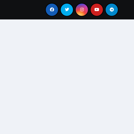
ล็อตและบาคาร่า ฝากนี้เกินคุ้มรับทุนฟรี 100 เล่นลื่น ไม่มีสะดุด