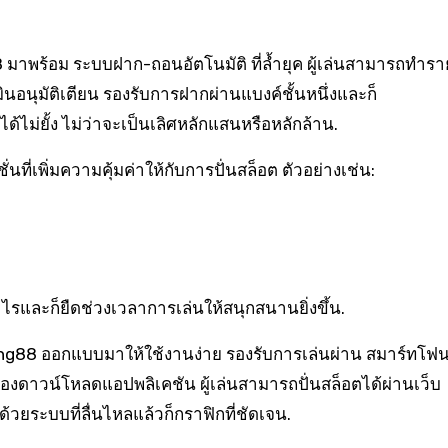
8 มาพร้อม ระบบฝาก-ถอนอัตโนมัติ ที่ล้ำยุค ผู้เล่นสามารถทำร
นอนุมัติเตียน รองรับการฝากผ่านแบงค์ชั้นหนึ่งและก็
้ไม่ยั้ง ไม่ว่าจะเป็นเลิศหลักแสนหรือหลักล้าน.
ี่เพิ่มความคุ้มค่าให้กับการปั่นสล็อต ตัวอย่างเช่น:
ำไรและก็ยืดช่วงเวลาการเล่นให้สนุกสนานยิ่งขึ้น.
oming88 ออกแบบมาให้ใช้งานง่าย รองรับการเล่นผ่าน สมาร์ทโฟน
ต้องดาวน์โหลดแอปพลิเคชัน ผู้เล่นสามารถปั่นสล็อตได้ผ่านเว็บ
้วยระบบที่ลื่นไหลแล้วก็กราฟิกที่ชัดเจน.