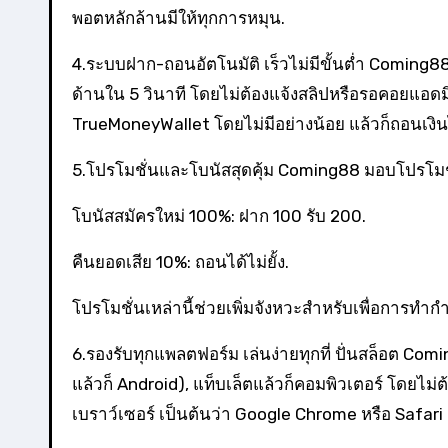
พอตหลักล้านมีให้ทุกการหมุน.
4.ระบบฝาก-ถอนอัตโนมัติ เร็วไม่มีขั้นต่ำ Coming8
ด้านใน 5 วินาที โดยไม่ต้องแจ้งสลิปหรือรอคอยแอดมิ
TrueMoneyWallet โดยไม่มีอย่างน้อย แล้วก็ถอนเงินได
5.โปรโมชั่นและโบนัสสุดคุ้ม Coming88 มอบโปรโมชั่นท
โบนัสสมัครใหม่ 100%: ฝาก 100 รับ 200.
คืนยอดเสีย 10%: ถอนได้ไม่ยั้ง.
โปรโมชั่นเหล่านี้ช่วยเพิ่มจังหวะสำหรับเพื่อการทำก
6.รองรับทุกแพลตฟอร์ม เล่นง่ายทุกที่ ปั่นสล็อต C
แล้วก็ Android), แท็บเล็ตแล้วก็คอมพิวเตอร์ โดยไม่
เบราว์เซอร์ เป็นต้นว่า Google Chrome หรือ Safari ด