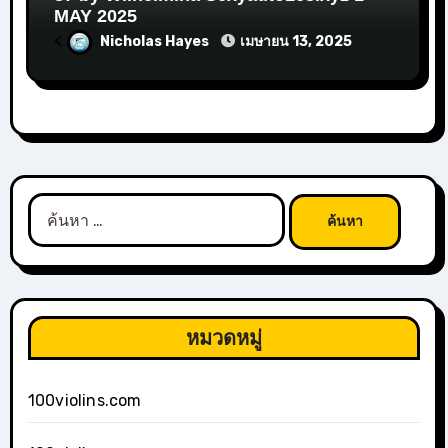
MAY 2025
<
Nicholas Hayes
เมษายน 13, 2025
ค้นหา
สำหรับ:
หมวดหมู่
100violins.com