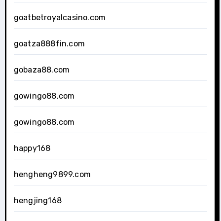
goatbetroyalcasino.com
goatza888fin.com
gobaza88.com
gowingo88.com
gowingo88.com
happy168
hengheng9899.com
hengjing168