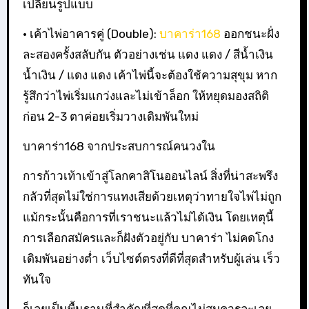
เปลี่ยนรูปแบบ
• เค้าไพ่อาคารคู่ (Double):
บาคาร่า168
ออกชนะฝั่ง
ละสองครั้งสลับกัน ตัวอย่างเช่น แดง แดง / สีน้ำเงิน
น้ำเงิน / แดง แดง เค้าไพ่นี้จะต้องใช้ความสุขุม หาก
รู้สึกว่าไพ่เริ่มแกว่งและไม่เข้าล็อก ให้หยุดมองสถิติ
ก่อน 2-3 ตาค่อยเริ่มวางเดิมพันใหม่
บาคาร่า168 จากประสบการณ์คนวงใน
การก้าวเท้าเข้าสู่โลกคาสิโนออนไลน์ สิ่งที่น่าสะพรึง
กลัวที่สุดไม่ใช่การแทงเสียด้วยเหตุว่าทายใจไพ่ไม่ถูก
แม้กระนั้นคือการที่เราชนะแล้วไม่ได้เงิน โดยเหตุนี้
การเลือกสมัครและก็ฝังตัวอยู่กับ บาคาร่า ไม่คดโกง
เดิมพันอย่างต่ำ เว็บไซต์ตรงที่ดีที่สุดสำหรับผู้เล่น เร็ว
ทันใจ