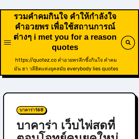
Skip
to
รวมคำคมกินใจ คำให้กำลังใจ
content
คำอวยพร เพื่อใช้สถานการณ์
ต่างๆ i met you for a reason
quotes
https://quotez.co คำอวยพรลึกซึ้งกินใจ คำคม
มัน ฮา วลีฮิตแห่งยุคสมัย everybody lies quotes
บาคาร่า168
บาคาร่า เว็บไพ่สดที่
ตอบโจทย์คนยุคใหม่