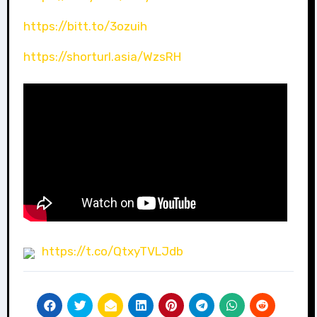
https://bitt.to/3ozuih
https://shorturl.asia/WzsRH
https://t.co/QtxyTVLJdb