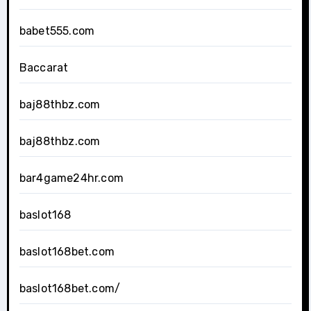
babet555.com
Baccarat
baj88thbz.com
baj88thbz.com
bar4game24hr.com
baslot168
baslot168bet.com
baslot168bet.com/