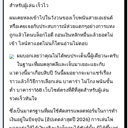
สำหรับผู้เล่น เร็วไว
ผมเคยหลงเข้าไปในวังวนของเว็บพนันสายเอเย่นต์
หรือเคยเจอกับประสบการณ์ห่วยแตกๆอย่างการแทง
ถูกแล้วโดนบล็อกไอดี ถอนเงินหลักหมื่นแล้วยอดไม่
เข้า ไลน์หาแอดไม่นก็โดนอ่านไม่ตอบ
ผมบอกเลยว่าคุณไม่ได้พบประเด็นนี้ผู้เดียวนะครับ
ในฐานะที่ผมคลุกคลีและเจ็บมาเยอะแยะกับ
แวดวงนี้มาเกือบสิบปี วันนี้ผมอยากจะมาแชร์เรื่อง
ราวแล้วก็วิธีการเลือกเล่น บาคาร่า ไม่โกง พนันขั้น
ต่ำ บาคาร่า168 เว็บไซต์ตรงที่ดีที่สุดสำหรับผู้เล่น
รวดเร็วทันใจ
ซึ่งเป็นมาตรฐานที่ผมใช้คัดสรรแพลตฟอร์มในการทำ
เงินอยู่ในปัจจุบัน (อัปเดตล่าสุดปี 2026) การเล่นไพ่