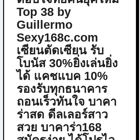
Top 38 by
Guillermo
Sexy168c.com
เซียนตัดเซียน รับ
โบนัส 30%ยิ่งเล่นยิ่ง
ได้ แคชแบค 10%
รองรับทุกธนาคาร
ถอนเร็วทันใจ บาคา
ร่าสด ดีลเลอร์สาว
สวย บาคาร่า168