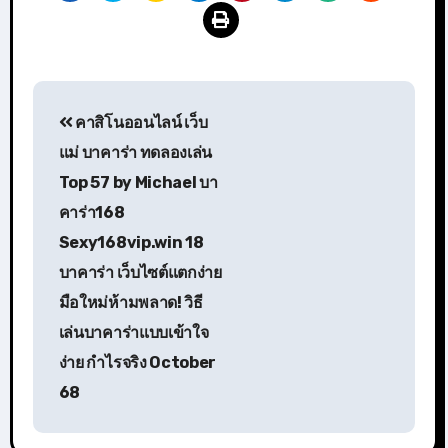
แนะแนว
คาสิโนออนไลน์ เว็บ
เรื่อง
แม่ บาคาร่า ทดลองเล่น
Top 57 by Michael บา
คาร่า168
Sexy168vip.win 18
บาคาร่า เว็บไซต์แตกง่าย
มือใหม่ห้ามพลาด! วิธี
เล่นบาคาร่าแบบเข้าใจ
ง่าย กำไรจริง October
68