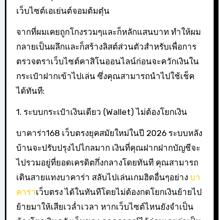
เว็บไซต์เอเย่นต์จอมต้มตุ๋น
จากที่ผมเคยถูกโกงรวมๆและก็หลักแสนบาท ทำให้ผม
กลายเป็นผลึกและก็สร้างลิสต์ส่วนตัวสำหรับเพื่อการ
ตรวจตราเว็บไซต์คาสิโนออนไลน์ก่อนจะควักเงินใน
กระเป๋าฝากเข้าไปเล่น ซึ่งคุณสามารถนำไปใช้เช็ค
ได้ทันที:
1. ระบบกระเป๋าเงินเดียว (Wallet) ไม่ต้องโยกเงิน
บาคาร่า168 เว็บตรงยุคสมัยใหม่ในปี 2026 ระบบหลัง
บ้านจะปรับปรุงไปไกลมาก เงินที่คุณฝากฝากบัญชีจะ
ไปรวมอยู่ที่ยอดเครดิตกึ่งกลางโดยทันที คุณสามารถ
เดินสายแทงบาคาร่า สลับไปเล่นเกมฮิตอื่นๆอย่าง
บา
คาร่า
เว็บตรง ได้ในทันทีโดยไม่ต้องกดโยกเงินย้ายไป
ย้ายมาให้เสียเวล่ำเวลา หากเว็บไซต์ไหนยังจำเป็น