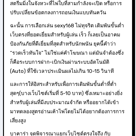
สตรีมมิ่งในจังหวะที่ไพ่ใบที่สามกำลังจะเปิด หรือการ
ปรับเปลี่ยนข้อตกลงการถอนเงินแบบทันควัน
ฉะนั้น การเลือกเล่น sexy168 ไม่ทุจริต เดิมพันขั้นต่ำ
เว็บตรงที่ยอดเยี่ยมสำหรับผู้เล่น เร็ว ก็เลยเป็นอาคม
ป้องกันภัยที่ดีเยี่ยมที่สุดสำหรับนักพนัน ยุคนี้คำว่า
“รวดเร็วทันใจ” ไม่ใช่แค่คำโฆษณา แต่มันจำต้องซึ่ง
ก็คือระบบการฝาก-เบิกเงินผ่านระบบอัตโนมัติ
(Auto) ที่ใช้เวลาประเมินผลไม่เกิน 10-15 วินาที
และการให้อิสระสำหรับเพื่อการเดิมพันขั้นต่ำที่ต่ำ
สุดๆ(บางเว็บไซต์เริ่มที่ 5-10 บาท) ซึ่งเหมาะอย่างยิ่ง
สำหรับผู้เล่นที่มีงบประมาณจำกัด หรืออยากได้เข้า
มาทดลองสูตรอ่านเค้าไพ่โดยไม่ได้อยากต้องการการ
เสี่ยงสูง
บาคาร่า จุดพิจารณาแยกเว็บไซต์ตรงใจถึง กับ