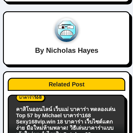
By
Nicholas Hayes
Related Post
บาคาร่า168
คาสิโนออนไลน์ เว็บแม่ บาคาร่า ทดลองเล่น
Top 57 by Michael บาคาร่า168
Sexy168vip.win 18 บาคาร่า เว็บไซต์แตก
ง่าย มือใหม่ห้ามพลาด! วิธีเล่นบาคาร่าแบบ