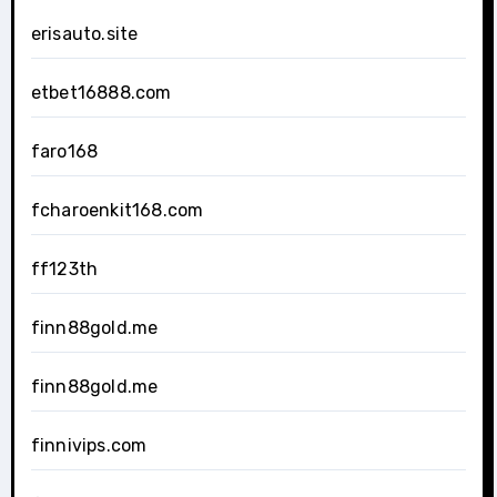
erisauto.site
etbet16888.com
faro168
fcharoenkit168.com
ff123th
finn88gold.me
finn88gold.me
finnivips.com