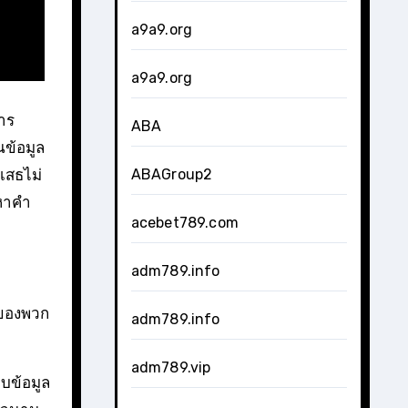
a9a9.org
a9a9.org
าร
ABA
นข้อมูล
ิเสธไม่
ABAGroup2
าหาคำ
acebet789.com
adm789.info
ใจของพวก
adm789.info
adm789.vip
าบข้อมูล