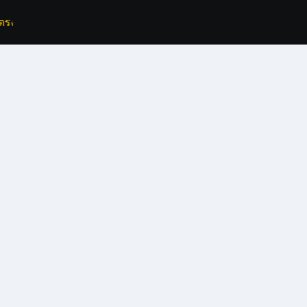
้งสล็อตและบาคาร่า ฝากนี้เกินคุ้มรับทุนฟรี 100 เล่นลื่น ไม่มีสะ