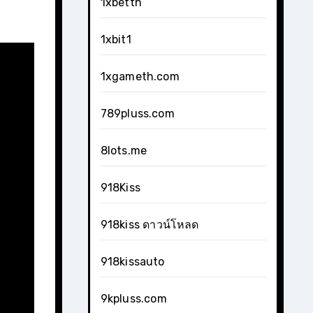
1xbetth
1xbit1
1xgameth.com
789pluss.com
8lots.me
918Kiss
918kiss ดาวน์โหลด
918kissauto
9kpluss.com