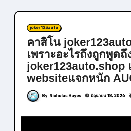
joker123auto
คาสิโน joker123auto
เพราะอะไรถึงถูกพูดถึง
joker123auto.shop เ
websiteแจกหนัก AU
By
Nicholas Hayes
มิถุนายน 18, 2026