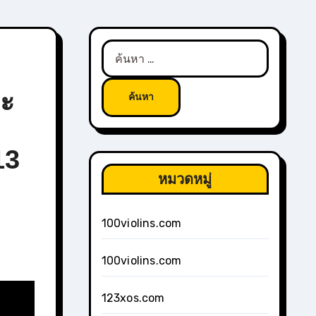
ค้นหา
สำหรับ:
อะ
13
หมวดหมู่
100violins.com
100violins.com
123xos.com