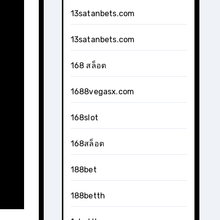
13satanbets.com
13satanbets.com
168 สล็อต
1688vegasx.com
168slot
168สล็อต
188bet
188betth