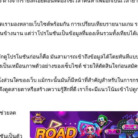
auto ต่างจากรายละเอียดอื่นที่ต้องใช้เวลาค้นหาเพิ่มอีกเป็นเวลา
ิดเรามองหลายเว็บไซต์พร้อมกัน การเปรียบเทียบรายนามเกม 
ข้างนาน แต่ว่าโปรโมชันเป็นข้อมูลที่มองเห็นรวมทั้งเทียบได้เ
ักดูโปรโมชันก่อนก็คือ มันสามารถเข้าถึงข้อมูลได้โดยทันทีแบบท
เป็นเหมือนภาพตัวอย่างของเซ็บไซต์ ช่วยให้ตัดสินใจก่อนสมัคร
ึ่งส่วนใดของเว็บ แม้กระนั้นมันก็มีหน้าที่สำคัญสำหรับในการกร
งดูดสายตาหรือสร้างความรู้สึกที่ดี เราก็จะมีแนวโน้มเข้าไปดู
วช่วยลด
ันเป็นตัว