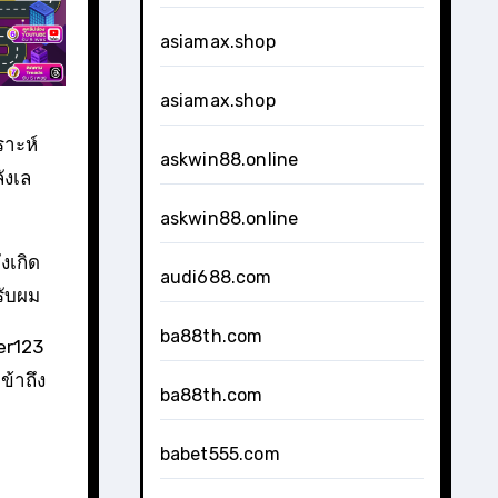
asiamax.shop
asiamax.shop
ราะห์
askwin88.online
ังเล
askwin88.online
งเกิด
audi688.com
รับผม
ba88th.com
ker123
ข้าถึง
ba88th.com
babet555.com