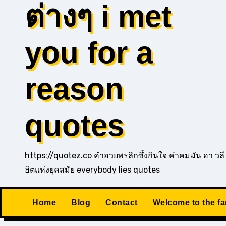
ต่างๆ i met
you for a
reason
quotes
https://quotez.co คำอวยพรลึกซึ้งกินใจ คำคมมัน ฮา วลี
ฮิตแห่งยุคสมัย everybody lies quotes
Home
Blog
Contact
Welcome to the fa