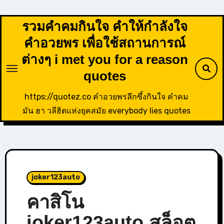
Skip
to
รวมคำคมกินใจ คำให้กำลังใจ
content
คำอวยพร เพื่อใช้สถานการณ์
ต่างๆ i met you for a reason
quotes
https://quotez.co คำอวยพรลึกซึ้งกินใจ คำคม
มัน ฮา วลีฮิตแห่งยุคสมัย everybody lies quotes
joker123auto
คาสิโน
joker123auto สล็อต