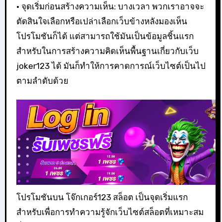
• จุดเริ่มก่อนสร้างความเห็น: บางเวลา พวกเราอาจจะ
ตัดสินใจเลือกหรือเปล่าเลือกเว็บข้างหลังมองเห็น
โปรโมชันก็ได้ แต่สามารถใช้มันเป็นข้อมูลชิ้นแรก
สำหรับในการสร้างความคิดเห็นพื้นฐานเกี่ยวกับเว็บ
joker123 ได้ มันก็ทำให้การคาดการณ์เว็บไซต์เป็นไป
ตามลำดับด้วย
โปรโมชันบน โจ๊กเกอร์123 สล็อต เป็นจุดเริ่มแรก
สำหรับเพื่อการทำความรู้จักเว็บไซต์สล็อตที่เหมาะสม