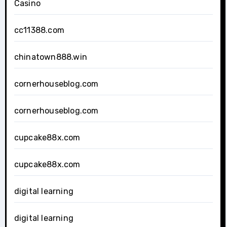
Casino
cc11388.com
chinatown888.win
cornerhouseblog.com
cornerhouseblog.com
cupcake88x.com
cupcake88x.com
digital learning
digital learning