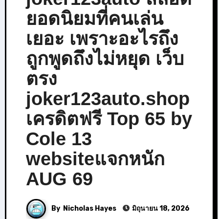
ยอดนิยมที่คนเล่น
เยอะ เพราะอะไรถึง
ถูกพูดถึงไม่หยุด เว็บ
ตรง
joker123auto.shop
เครดิตฟรี Top 65 by
Cole 13
websiteแจกหนัก
AUG 69
By
Nicholas Hayes
มิถุนายน 18, 2026