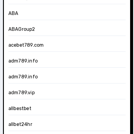
ABA
ABAGroup2
acebet789.com
adm789.info
adm789.info
adm789.vip
allbestbet
allbet24hr