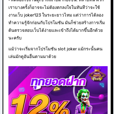
เราบางครั้งก็อาจจะไม่ต้องตกลงใจในทันทีว่าจะใช้
งานเว็บ joker123 ในระยะยาวไหม แต่ว่าการได้ลอง
ทำความรู้จักก่อนกับโปรโมชัน มันก็ช่วยสร้างการเริ่ม
ต้นตรวจสอบเว็บได้ง่ายและเข้าถึงได้มากขึ้นอีกด้วย
นะครับ
แม้ว่าจะเริ่มจากโปรโมชัน slot joker แม้กระนั้นคน
เล่นมักดูอันอื่นตามมาด้วย