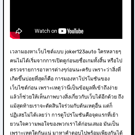
เวลามองหาเว็บไซต์แบบ joker123auto ใครหลายๆ
คนไม่ได้เริ่มจากการเปิดดูก่อนยชื่อเกมทั้งสิ้น หรือไป
ตรวจรายการอาหารต่างๆก่อนนะครับ เพราะว่าสิ่งที่
เกิดขึ้นบ่อยที่สุดก็คือ การมองหาโปรโมชันของ
เว็บไซต์ก่อน เพราะเหตุว่านี่เป็นข้อมูลที่เข้าถึงง่าย
แล้วก็ช่วยให้เห็นภาพบางสิ่งเกี่ยวกับเว็บได้อีกด้วย ถึง
แม้สุดท้ายเราจะตัดสินใจร่วมกับต้นเหตุอื่น แต่ก็
ปฏิเสธไม่ได้เลยว่า การดูโปรโมชันคือจุดแรกที่เย้า
ยวนใจความพอใจของพวกเราได้ก่อนเสมอ มันเป็น
เพราะเหตุใดกันแน่ มาหาคำตอบไปพร้อมเพียงกันได้