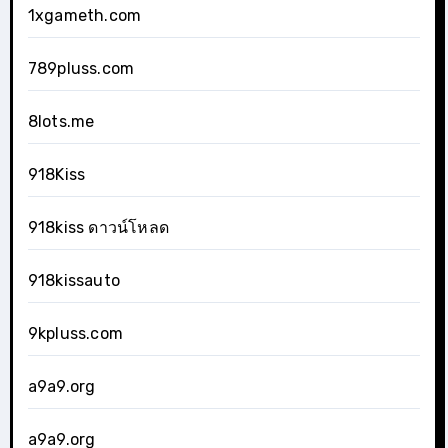
1xgameth.com
789pluss.com
8lots.me
918Kiss
918kiss ดาวน์โหลด
918kissauto
9kpluss.com
a9a9.org
a9a9.org