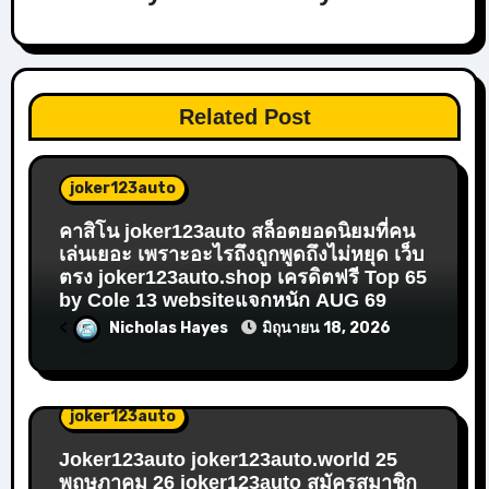
Related Post
joker123auto
คาสิโน joker123auto สล็อตยอดนิยมที่คน
เล่นเยอะ เพราะอะไรถึงถูกพูดถึงไม่หยุด เว็บ
ตรง joker123auto.shop เครดิตฟรี Top 65
by Cole 13 websiteแจกหนัก AUG 69
<
Nicholas Hayes
มิถุนายน 18, 2026
joker123auto
Joker123auto joker123auto.world 25
พฤษภาคม 26 joker123auto สมัครสมาชิก