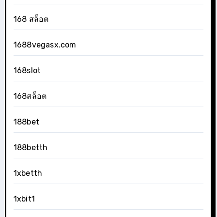
168 สล็อต
1688vegasx.com
168slot
168สล็อต
188bet
188betth
1xbetth
1xbit1