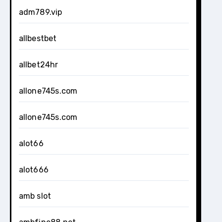
adm789.vip
allbestbet
allbet24hr
allone745s.com
allone745s.com
alot66
alot666
amb slot