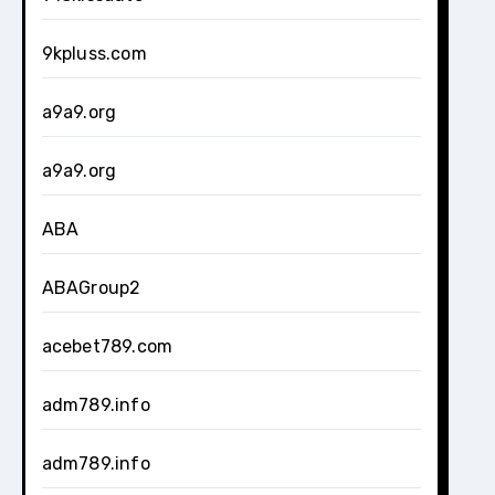
9kpluss.com
a9a9.org
a9a9.org
ABA
ABAGroup2
acebet789.com
adm789.info
adm789.info