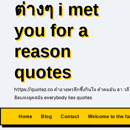
ต่างๆ i met
you for a
reason
quotes
https://quotez.co คำอวยพรลึกซึ้งกินใจ คำคมมัน ฮา วลี
ฮิตแห่งยุคสมัย everybody lies quotes
Home
Blog
Contact
Welcome to the fa