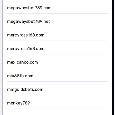
megawaysbet789.com
megawaysbet789.net
mercyrosa168.com
mercyrosa168.com
mexicanoo.com
mia88th.com
mmgoldsbets.com
monkey789