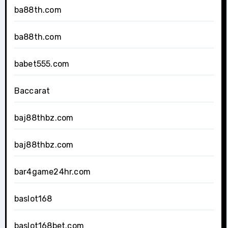
ba88th.com
ba88th.com
babet555.com
Baccarat
baj88thbz.com
baj88thbz.com
bar4game24hr.com
baslot168
baslot168bet.com