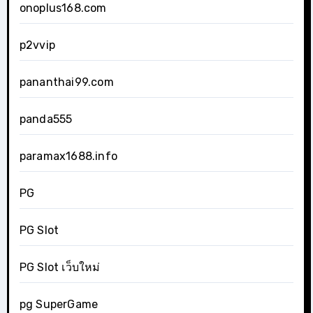
onoplus168.com
p2vvip
pananthai99.com
panda555
paramax1688.info
PG
PG Slot
PG Slot เว็บใหม่
pg SuperGame