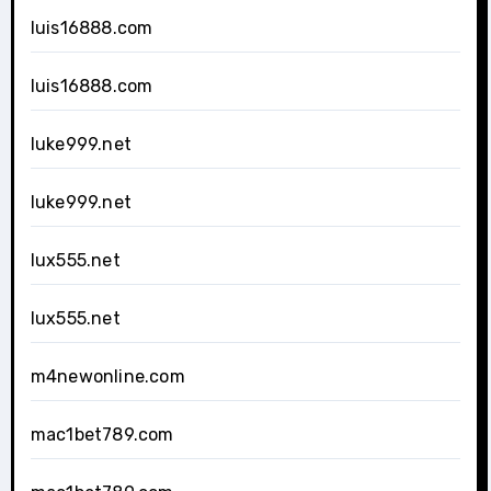
luis16888.com
luis16888.com
luke999.net
luke999.net
lux555.net
lux555.net
m4newonline.com
mac1bet789.com