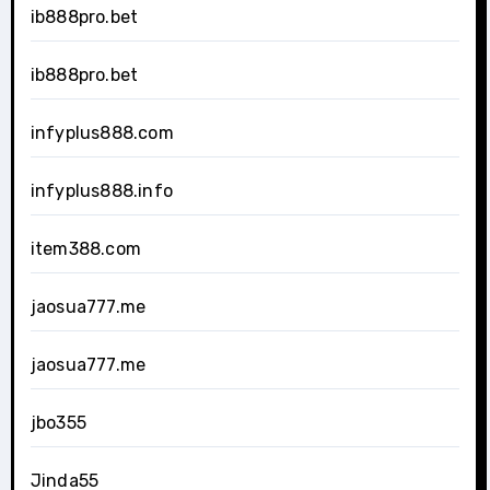
ib888pro.bet
ib888pro.bet
infyplus888.com
infyplus888.info
item388.com
jaosua777.me
jaosua777.me
jbo355
Jinda55