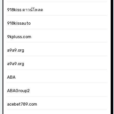
918kiss ดาวน์โหลด
918kissauto
9kpluss.com
a9a9.org
a9a9.org
ABA
ABAGroup2
acebet789.com