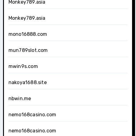
Monkey789.asia
Monkey789.asia
mono16888.com
mun789slot.com
mwin9s.com
nakoya1688.site
nbwin.me
nemo168casino.com
nemo168casino.com