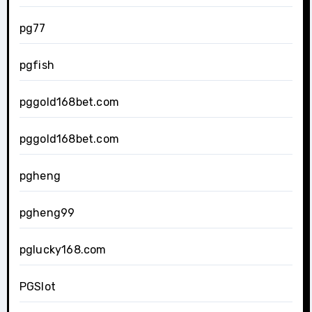
pg77
pgfish
pggold168bet.com
pggold168bet.com
pgheng
pgheng99
pglucky168.com
PGSlot