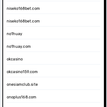
niseko168bet.com
niseko168bet.com
no1huay
no1huay.com
okcasino
okcasino159.com
onesiamclub.site
onoplus168.com