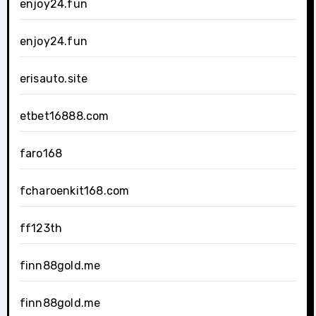
enjoy24.fun
enjoy24.fun
erisauto.site
etbet16888.com
faro168
fcharoenkit168.com
ff123th
finn88gold.me
finn88gold.me