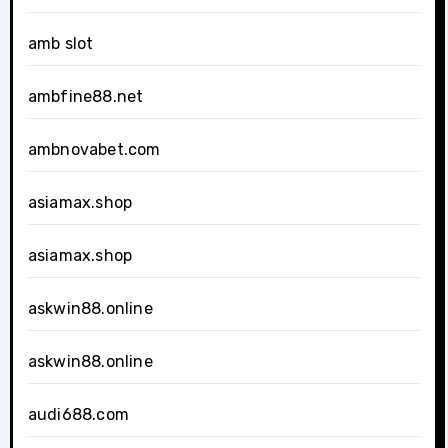
amb slot
ambfine88.net
ambnovabet.com
asiamax.shop
asiamax.shop
askwin88.online
askwin88.online
audi688.com