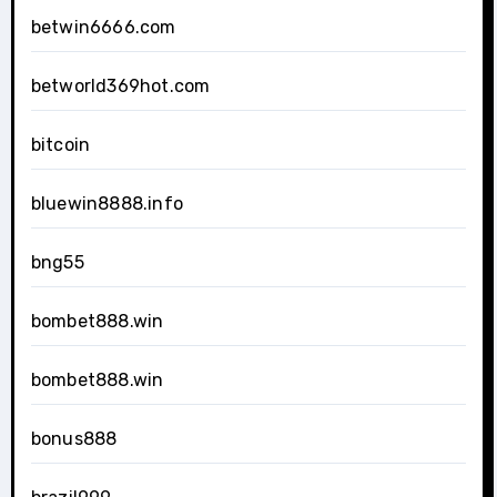
betwin6666.com
betworld369hot.com
bitcoin
bluewin8888.info
bng55
bombet888.win
bombet888.win
bonus888