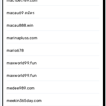
mac1bet789.com
macau69 สมัคร
macau888.win
marinapluss.com
mario678
maxworld99.fun
maxworld99.fun
medee989.com
meekin365day.com