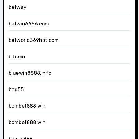
betway
betwin6666.com
betworld369hot.com
bitcoin
bluewin8888.info
bng55
bombet888.win
bombet888.win
bonus888