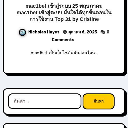
mac1bet เข้าสู่ระบบ 25 พฤษภาคม
mac1bet เข้าสู่ระบบ มั่นใจได้ทุกขั้นตอนใน
การใช้งาน Top 31 by Cristine
Nicholas Hayes
ตุลาคม 6, 2025
0
Comments
mac1bet เป็นเว็บไซต์พนันออนไลน…
ค้นหา
สำหรับ: