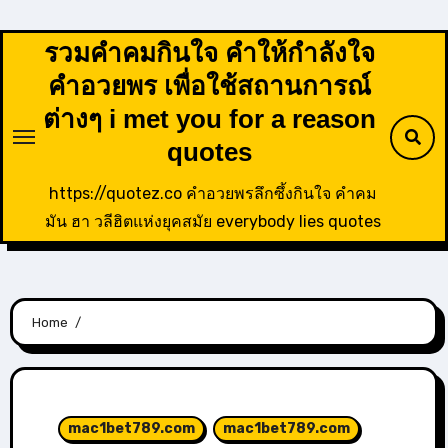
Skip
to
รวมคำคมกินใจ คำให้กำลังใจ
content
คำอวยพร เพื่อใช้สถานการณ์
ต่างๆ i met you for a reason
quotes
https://quotez.co คำอวยพรลึกซึ้งกินใจ คำคม
มัน ฮา วลีฮิตแห่งยุคสมัย everybody lies quotes
Home
mac1bet789.com
mac1bet789.com