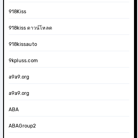
918Kiss
918kiss ดาวน์โหลด
918kissauto
9kpluss.com
a9a9.org
a9a9.org
ABA
ABAGroup2