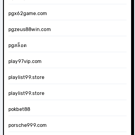
pgx62game.com
pgzeus88win.com
pgสล็อต
play97vip.com
playlist99.store
playlist99.store
pokbet88
porsche999.com