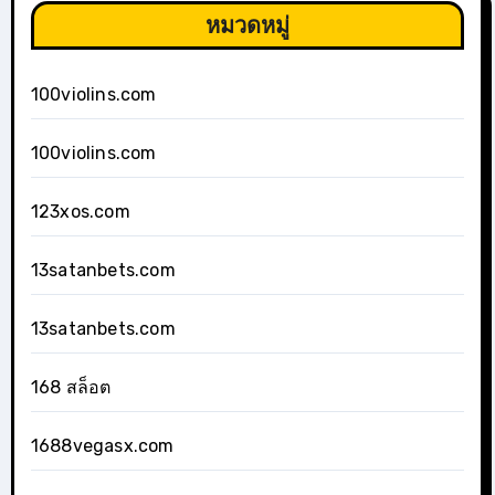
หมวดหมู่
100violins.com
100violins.com
123xos.com
13satanbets.com
13satanbets.com
168 สล็อต
1688vegasx.com