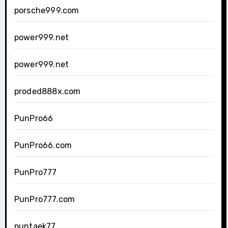
porsche999.com
power999.net
power999.net
proded888x.com
PunPro66
PunPro66.com
PunPro777
PunPro777.com
puntaek77