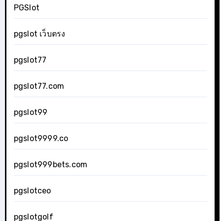
PGSlot
pgslot เว็บตรง
pgslot77
pgslot77.com
pgslot99
pgslot9999.co
pgslot999bets.com
pgslotceo
pgslotgolf