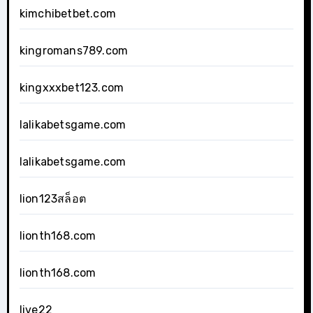
kimchibetbet.com
kingromans789.com
kingxxxbet123.com
lalikabetsgame.com
lalikabetsgame.com
lion123สล็อต
lionth168.com
lionth168.com
live22