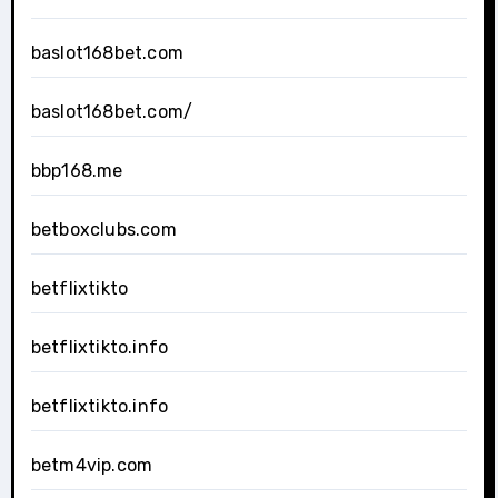
baslot168bet.com
baslot168bet.com/
bbp168.me
betboxclubs.com
betflixtikto
betflixtikto.info
betflixtikto.info
betm4vip.com