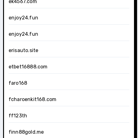
ek4567.com
enjoy24.fun
enjoy24.fun
erisauto.site
etbet16888.com
faro168
fcharoenkit168.com
ff123th
finn88gold.me