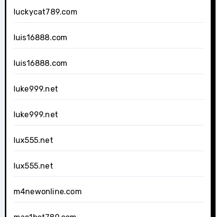
luckycat789.com
luis16888.com
luis16888.com
luke999.net
luke999.net
lux555.net
lux555.net
m4newonline.com