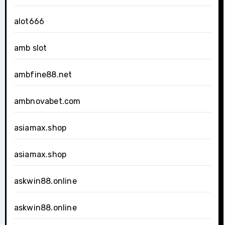
alot666
amb slot
ambfine88.net
ambnovabet.com
asiamax.shop
asiamax.shop
askwin88.online
askwin88.online