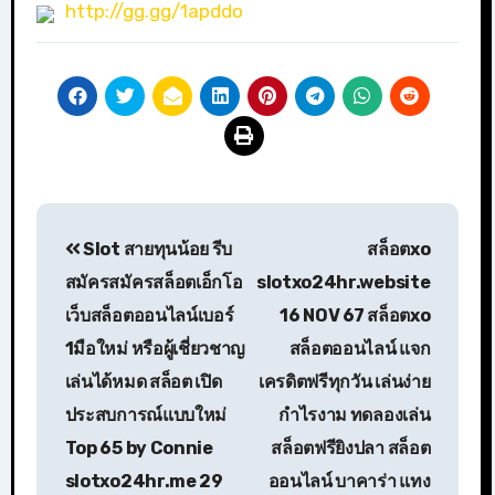
http://gg.gg/1apddo
แนะแนว
Slot สายทุนน้อย รีบ
สล็อตxo
เรื่อง
สมัครสมัครสล็อตเอ็กโอ
slotxo24hr.website
เว็บสล็อตออนไลน์เบอร์
16 NOV 67 สล็อตxo
1มือใหม่ หรือผู้เชี่ยวชาญ
สล็อตออนไลน์ แจก
เล่นได้หมด สล็อต เปิด
เครดิตฟรีทุกวัน เล่นง่าย
ประสบการณ์แบบใหม่
กำไรงาม ทดลองเล่น
Top 65 by Connie
สล็อตฟรียิงปลา สล็อต
slotxo24hr.me 29
ออนไลน์ บาคาร่า แทง