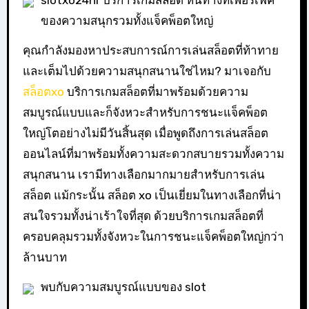
slotxo24hr บริการเกมสล็อต หนทางที่เพอร์เฟ็ค
ของความสนุกรวมทั้งแจ็คพ็อตใหญ่
คุณกำลังมองหาประสบการณ์การเล่นสล็อตที่ท้าทาย
และเต็มไปด้วยความสนุกสนานใช่ไหม? มาเจอกับ
สล็อตxo
บริการเกมสล็อตที่มาพร้อมด้วยความ
สมบูรณ์แบบและก็จังหวะสำหรับการชนะแจ็คพ็อต
ใหญ่โตอย่างไม่มีวันสิ้นสุด เมื่อพูดถึงการเล่นสล็อต
ออนไลน์ที่มาพร้อมทั้งความสะดวกสบายรวมทั้งความ
สนุกสนาน เรามีทางเลือกมากมายสำหรับการเล่น
สล็อต แม้กระนั้น สล็อต xo เป็นเยี่ยมในทางเลือกที่น่า
สนใจรวมทั้งน่าเร้าใจที่สุด ด้วยบริการเกมสล็อตที่
ครอบคลุมรวมทั้งจังหวะในการชนะแจ็คพ็อตใหญ่กว่า
ล้านบาท
พบกับความสมบูรณ์แบบของ slot