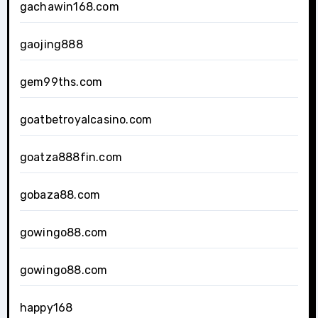
gachawin168.com
gaojing888
gem99ths.com
goatbetroyalcasino.com
goatza888fin.com
gobaza88.com
gowingo88.com
gowingo88.com
happy168