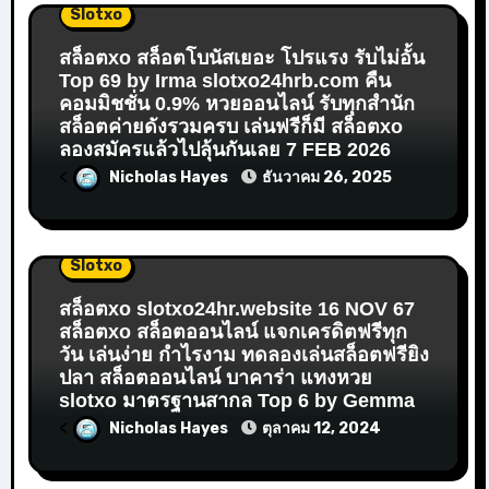
Slotxo
สล็อตxo สล็อตโบนัสเยอะ โปรแรง รับไม่อั้น
Top 69 by Irma slotxo24hrb.com คืน
คอมมิชชั่น 0.9% หวยออนไลน์ รับทุกสำนัก
สล็อตค่ายดังรวมครบ เล่นฟรีก็มี สล็อตxo
ลองสมัครแล้วไปลุ้นกันเลย 7 FEB 2026
<
Nicholas Hayes
ธันวาคม 26, 2025
Slotxo
สล็อตxo slotxo24hr.website 16 NOV 67
สล็อตxo สล็อตออนไลน์ แจกเครดิตฟรีทุก
วัน เล่นง่าย กำไรงาม ทดลองเล่นสล็อตฟรียิง
ปลา สล็อตออนไลน์ บาคาร่า แทงหวย
slotxo มาตรฐานสากล Top 6 by Gemma
<
Nicholas Hayes
ตุลาคม 12, 2024