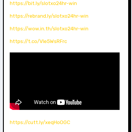
https://bit.ly/slotxo24hr-win
https://rebrand.ly/slotxo24hr-win
https://wow.in.th/slotxo24hr-win
https://t.co/VIe5WsRFrc
https://cutt.ly/xeqHoOGC