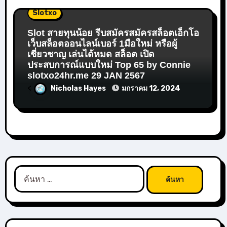
Slotxo
Slot สายทุนน้อย รีบสมัครสมัครสล็อตเอ็กโอ
เว็บสล็อตออนไลน์เบอร์ 1มือใหม่ หรือผู้
เชี่ยวชาญ เล่นได้หมด สล็อต เปิด
ประสบการณ์แบบใหม่ Top 65 by Connie
slotxo24hr.me 29 JAN 2567
<
Nicholas Hayes
มกราคม 12, 2024
ค้นหา
สำหรับ: