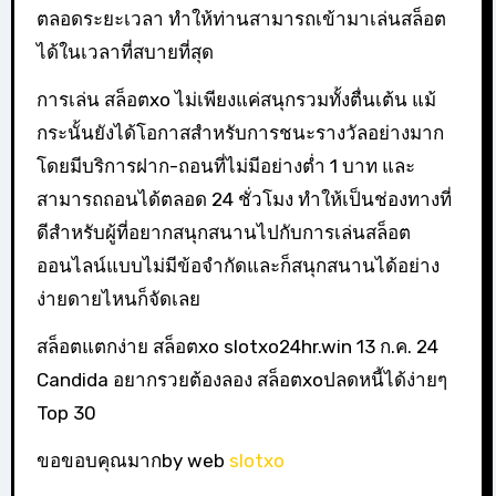
ตลอดระยะเวลา ทำให้ท่านสามารถเข้ามาเล่นสล็อต
ได้ในเวลาที่สบายที่สุด
การเล่น สล็อตxo ไม่เพียงแค่สนุกรวมทั้งตื่นเต้น แม้
กระนั้นยังได้โอกาสสำหรับการชนะรางวัลอย่างมาก
โดยมีบริการฝาก-ถอนที่ไม่มีอย่างต่ำ 1 บาท และ
สามารถถอนได้ตลอด 24 ชั่วโมง ทำให้เป็นช่องทางที่
ดีสำหรับผู้ที่อยากสนุกสนานไปกับการเล่นสล็อต
ออนไลน์แบบไม่มีข้อจำกัดและก็สนุกสนานได้อย่าง
ง่ายดายไหนก็จัดเลย
สล็อตแตกง่าย สล็อตxo slotxo24hr.win 13 ก.ค. 24
Candida อยากรวยต้องลอง สล็อตxoปลดหนี้ได้ง่ายๆ
Top 30
ขอขอบคุณมากby web
slotxo