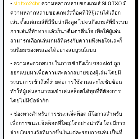
•
slotxo24hr
ความหลากหลายของเกมส์ SLOTXO มี
ความหลากหลายของเกมส์สล็อตที่ให้ผู้เล่นได้เลือก
เล่น ตั้งแต่เกมส์ที่มีธีมน่าดึงดูด ไปจนถึงเกมส์ที่มีระบบ
การเล่นที่ท้าทายแล้วก็น่าตื่นตาตื่นใจ เพื่อให้ผู้เล่น
สามารถเลือกเล่นเกมส์ที่ตรงกับความพึงพอใจและก็
รสนิยมของตนเองได้อย่างสมบูรณ์แบบ
• ความสะดวกสบายในการเข้าถึงเว็บของ slot ถูก
ออกแบบมาเพื่อความสะดวกสบายของผู้เล่น โดยมี
ระบบการเข้าถึงที่ง่ายต่อการใช้งานและไม่ซับซ้อน
ทำให้ผู้เล่นสามารถเข้าเล่นสล็อตได้ทุกที่ที่ต้องการ
โดยไม่มีข้อจำกัด
• ช่องทางสำหรับการชนะแจ็คพ็อต มีโอกาสสำหรับ
เพื่อการชนะแจ็คพ็อตที่ใหญ่โตอย่างน่าทึ่ง โดยมีการ
จ่ายเงินรางวัลที่มากขึ้นในแต่ละรอบการเล่น เป็นที่