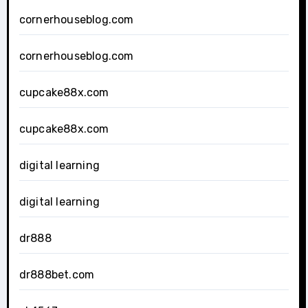
cornerhouseblog.com
cornerhouseblog.com
cupcake88x.com
cupcake88x.com
digital learning
digital learning
dr888
dr888bet.com