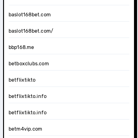
baslot168bet.com
baslot168bet.com/
bbp168.me
betboxclubs.com
betflixtikto
betflixtikto.info
betflixtikto.info
betm4vip.com