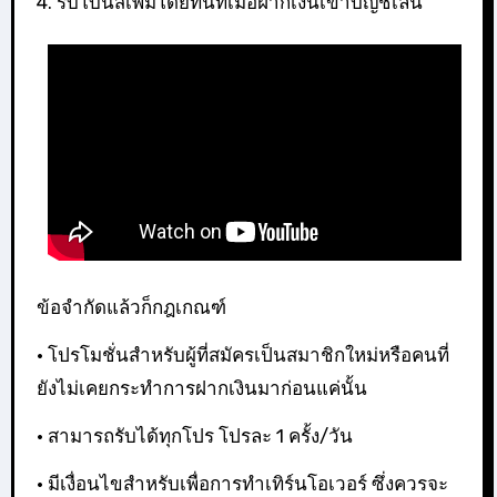
4. รับโบนัสเพิ่มโดยทันทีเมื่อฝากเงินเข้าบัญชีเล่น
ข้อจำกัดแล้วก็กฎเกณฑ์
• โปรโมชั่นสำหรับผู้ที่สมัครเป็นสมาชิกใหม่หรือคนที่
ยังไม่เคยกระทำการฝากเงินมาก่อนแค่นั้น
• สามารถรับได้ทุกโปร โปรละ 1 ครั้ง/วัน
• มีเงื่อนไขสำหรับเพื่อการทำเทิร์นโอเวอร์ ซึ่งควรจะ