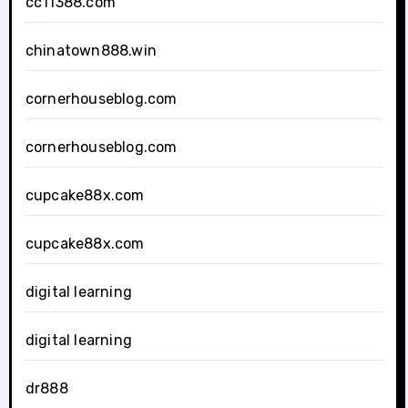
cc11388.com
chinatown888.win
cornerhouseblog.com
cornerhouseblog.com
cupcake88x.com
cupcake88x.com
digital learning
digital learning
dr888