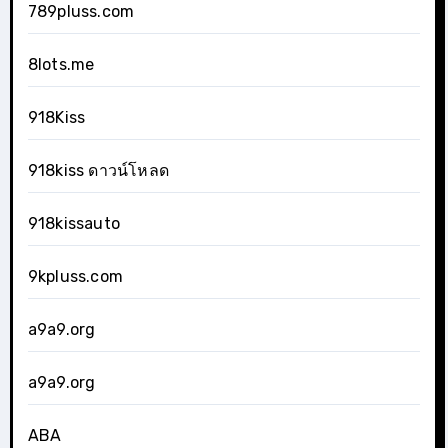
789pluss.com
8lots.me
918Kiss
918kiss ดาวน์โหลด
918kissauto
9kpluss.com
a9a9.org
a9a9.org
ABA