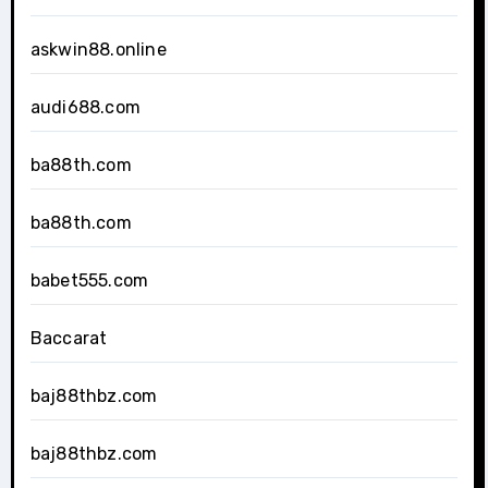
askwin88.online
audi688.com
ba88th.com
ba88th.com
babet555.com
Baccarat
baj88thbz.com
baj88thbz.com