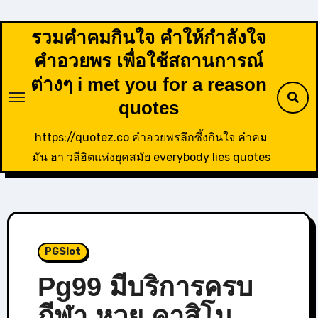
Skip
to
รวมคำคมกินใจ คำให้กำลังใจ
content
คำอวยพร เพื่อใช้สถานการณ์
ต่างๆ i met you for a reason
quotes
https://quotez.co คำอวยพรลึกซึ้งกินใจ คำคม
มัน ฮา วลีฮิตแห่งยุคสมัย everybody lies quotes
PGSlot
Pg99 มีบริการครบ
กีฬา หวย คาสิโน