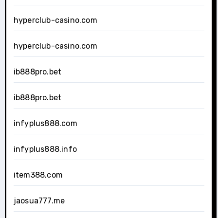
hyperclub-casino.com
hyperclub-casino.com
ib888pro.bet
ib888pro.bet
infyplus888.com
infyplus888.info
item388.com
jaosua777.me