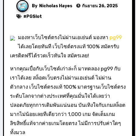
By
Nicholas Hayes
กันยายน 26, 2025
#
PGSlot
มองหาเว็บไซต์ตรงไม่ผ่านเอเย่นต์ มองหา
pg99
ได้เลยโดยทันที เว็บไซต์ตรงแท้ 100% สมัครรับ
เครดิตฟรีได้รวดเร็วทันใจ สมัครเลย!
หากคุณเบื่อกับเว็บไซต์เก่าล่ะก็ มาทดลอง pg99 กับ
เราได้เลย สล็อตเว็บตรงไม่ผ่านเอเย่นต์ ไม่ผ่าน
ตัวกลาง เว็บไซต์ตรงแท้ 100% มาตรฐานเว็บไซต์ตรง
ระดับโลกจากต่างประเทศที่คุณมั่นใจได้เลยว่า
ปลอดภัยทุกการเดิมพันแน่นอน บันเทิงใจกับเกมสล็อต
มากไม่น้อยเลยทีเดียวกว่า 1,000 เกม จัดเต็มเกม
ลิขสิทธิ์แท้จากค่ายเกมโดยตรง ไม่มีการปรับค่าใดๆ
ทั้งมวล