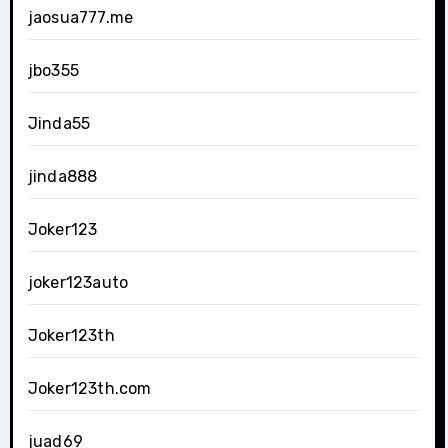
jaosua777.me
jbo355
Jinda55
jinda888
Joker123
joker123auto
Joker123th
Joker123th.com
juad69