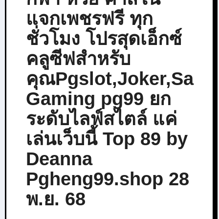
แจกเพชรฟรี ทุก
ชั่วโมง โปรสุดเอ็กซ์
คลูซีฟสำหรับ
คุณPgslot,Joker,Sa
Gaming pg99 ยก
ระดับไลฟ์สไตล์ แค่
เล่นเว็บนี้ Top 89 by
Deanna
Pgheng99.shop 28
พ.ย. 68