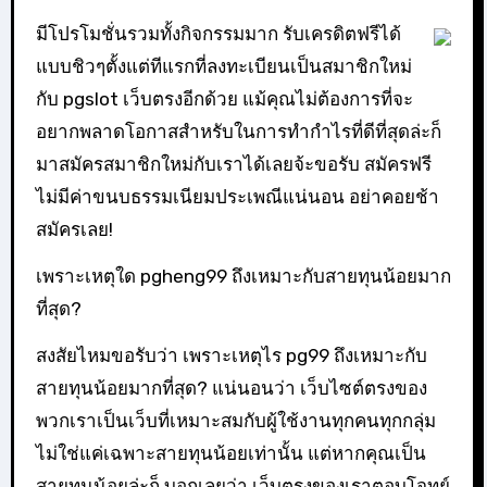
มีโปรโมชั่นรวมทั้งกิจกรรมมาก รับเครดิตฟรีได้
แบบชิวๆตั้งแต่ทีแรกที่ลงทะเบียนเป็นสมาชิกใหม่
กับ pgslot เว็บตรงอีกด้วย แม้คุณไม่ต้องการที่จะ
อยากพลาดโอกาสสำหรับในการทำกำไรที่ดีที่สุดล่ะก็
มาสมัครสมาชิกใหม่กับเราได้เลยจ้ะขอรับ สมัครฟรี
ไม่มีค่าขนบธรรมเนียมประเพณีแน่นอน อย่าคอยช้า
สมัครเลย!
เพราะเหตุใด pgheng99 ถึงเหมาะกับสายทุนน้อยมาก
ที่สุด?
สงสัยไหมขอรับว่า เพราะเหตุไร pg99 ถึงเหมาะกับ
สายทุนน้อยมากที่สุด? แน่นอนว่า เว็บไซต์ตรงของ
พวกเราเป็นเว็บที่เหมาะสมกับผู้ใช้งานทุกคนทุกกลุ่ม
ไม่ใช่แค่เฉพาะสายทุนน้อยเท่านั้น แต่หากคุณเป็น
สายทุนน้อยล่ะก็ บอกเลยว่า เว็บตรงของเราตอบโจทย์