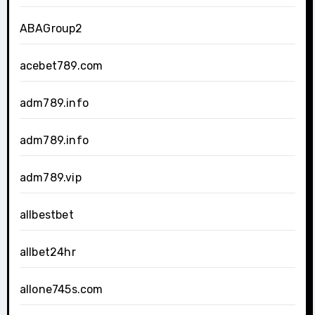
ABAGroup2
acebet789.com
adm789.info
adm789.info
adm789.vip
allbestbet
allbet24hr
allone745s.com