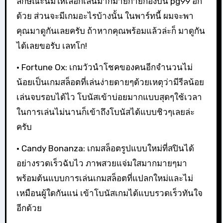
ลักษณะนี้มีให้เลือกเล่นมากมายก่ายกองบน pg99 อีก
ด้วย ส่วนจะมีเกมอะไรบ้างนั้น ในพาร์ทนี้ ผมจะพา
คุณมาดูกันเลยครับ ถ้าหากคุณพร้อมแล้วล่ะก็ มาดูกัน
ได้เลยขอรับ เลทโก!
• Fortune Ox: เกมวัวนำโชคของคนอีกจำนวนไม่
น้อยเป็นเกมสล็อตที่เล่นง่ายดายๆด้วยเหตุว่ามีรีลน้อย
เล่นจบรอบได้ไว โบนัสเข้าบ่อยมากแบบสุดๆใช้เวลา
ในการเล่นไม่นานก็เข้าถึงโบนัสได้แบบชิวๆเลยล่ะ
ครับ
• Candy Bonanza: เกมสล็อตรูปแบบใหม่ที่สปินได้
อย่างรวดเร็วฉับไว ภาพสวยแจ่มใสมากมายๆมา
พร้อมต้นแบบการเล่นเกมสล็อตที่แปลกใหม่และไม่
เหมือนผู้ใดกันแน่ เข้าโบนัสเกมได้แบบรวดเร็วทันใจ
อีกด้วย