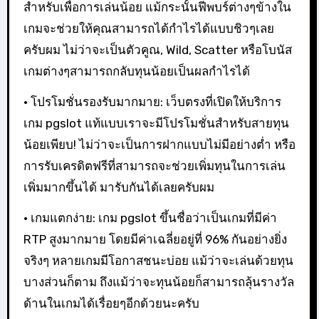
สำหรับเพื่อการเล่นน้อย แม้กระนั้นฟีพบร์ต่างๆข้างใน
เกมจะช่วยให้คุณสามารถได้กำไรได้แบบชิวๆเลย
ครับผม ไม่ว่าจะเป็นตัวคูณ, Wild, Scatter หรือโบนัส
เกมต่างๆสามารถกลับทุนน้อยเป็นผลกำไรได้
• โปรโมชั่นรองรับมากมาย: เว็บตรงที่เปิดให้บริการ
เกม pgslot แท้แบบเราจะมีโปรโมชั่นสำหรับสายทุน
น้อยเพียบ! ไม่ว่าจะเป็นการฝากแบบไม่มีอย่างต่ำ หรือ
การรับเครดิตฟรีที่สามารถจะช่วยเพิ่มทุนในการเล่น
เพิ่มมากขึ้นได้ มารับกันได้เลยครับผม
• เกมแตกง่าย: เกม pgslot ขึ้นชื่อว่าเป็นเกมที่มีค่า
RTP สูงมากมาย โดยมีค่าเฉลี่ยอยู่ที่ 96% กันอย่างยิ่ง
จริงๆ หลายเกมมีโอกาสชนะบ่อย แม้ว่าจะเล่นด้วยทุน
บางส่วนก็ตาม ถึงแม้ว่าจะทุนน้อยก็สามารถลุ้นรางวัล
ด้านในเกมได้เรื่อยๆอีกด้วยนะครับ