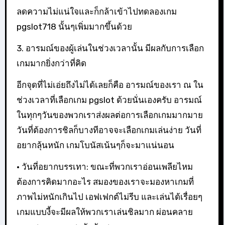
ลดความไม่แน่ใจและก็กล้าเข้าไปทดลองเกม
pgslot718 นั้นๆเพิ่มมากขึ้นด้วย
3. อารมณ์ของผู้เล่นในช่วงเวลานั้น มีผลกับการเลือก
เกมมากยิ่งกว่าที่คิด
อีกจุดที่ไม่เอ่ยถึงไม่ได้เลยก็คือ อารมณ์ของเรา ณ ใน
ช่วงเวลาที่เลือกเกม pgslot ด้วยนั่นเองครับ อารมณ์
ในทุกๆวันของพวกเราส่งผลต่อการเลือกเกมมากมาย
วันที่ต้องการชิลก็บางทีอาจจะเลือกเกมเล่นง่าย วันที่
อยากลุ้นหนัก เกมโบนัสเน้นๆก็จะมาแน่นอน
• วันที่อยากบรรเทา: ขณะที่พวกเราอ่อนเพลียไหม
ต้องการคิดมากอะไร สมองของเราจะมองหาเกมที่
ภาพไม่หนักเกินไป เอฟเฟกต์ไม่รีบ และเล่นได้เรื่อยๆ
เกมแบบงี้จะมีผลให้พวกเราเล่นชิลมาก ผ่อนคลาย