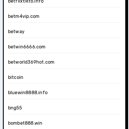
betflixtikto.info
betm4vip.com
betway
betwin6666.com
betworld369hot.com
bitcoin
bluewin8888.info
bng55
bombet888.win