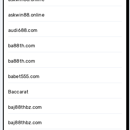
askwin88.online
audi688.com
ba88th.com
ba88th.com
babet555.com
Baccarat
baj88thbz.com
baj88thbz.com