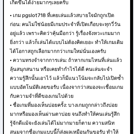
เกิดขึ้นได้ง่ายมากๆเลยครับ
• เกม pgslot718 ที่เคยเล่นแล้วสบายใจมักถูกเปิด
ก่อน: คนไม่ใช่น้อยมีเกมประจำที่เปิดเกือบจะทุกวี่วัน
อยู่แล้ว เพราะคิดว่าคุ้นมือกว่า รู้เรื่องจังหวะเกมมาก
ยิ่งกว่า แล้วก็เล่นได้แบบไม่ต้องคิดเยอะ ทำให้เกมเดิม
ได้โอกาสถูกเลือกมากกว่าเกมใหม่นั่นเองครับ
• ความทรงจำจากการเล่น: ถ้าหากเกมไหนที่เล่นแล้ว
ลุ้นสนุกสนาน หรือเคยทำกำไรได้ดี คนเล่นจะจำ
ความรู้สึกนั้นเอาไว้ แล้วก็มีแนวโน้มจะกลับไปเปิดซ้ำ
แบบอัตโนมัติเลยขอรับ เนื่องจากว่าสมองจะเชื่อมเกม
กับความจำที่ดีของเกมไปด้วย
• ชื่อเกมที่มองเห็นบ่อยครั้ง: บางเกมถูกกล่าวถึงบ่อย
มากหรือมองเห็นผ่านตาบ่อย จนถึงทำให้คนเล่นรู้สึก
รู้จักดีแม้จะยังเล่นได้ไม่มากมายก็ตาม ความสนิท
สนมจากชื่อเกมแบบนี้ก็ส่งผลเหมือนกันขอรับ ทำให้