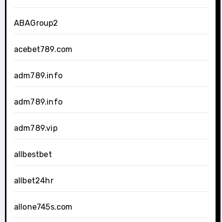
ABAGroup2
acebet789.com
adm789.info
adm789.info
adm789.vip
allbestbet
allbet24hr
allone745s.com