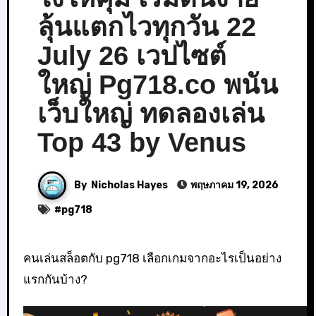
ลุ้นแตกไวทุกวัน 22
July 26 เวปไซต์
ใหญ่ Pg718.co พนัน
เว็บใหญ่ ทดลองเล่น
Top 43 by Venus
By
Nicholas Hayes
พฤษภาคม 19, 2026
#
pg718
คนเล่นสล็อตกับ pg718 เลือกเกมจากอะไรเป็นอย่าง
แรกกันบ้าง?