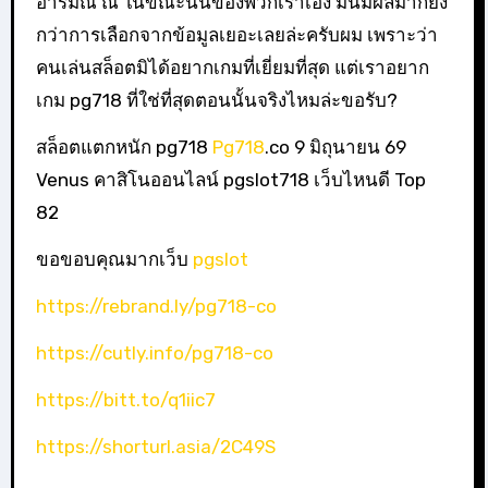
อารมณ์ ณ ในขณะนั้นของพวกเราเอง มันมีผลมากยิ่ง
กว่าการเลือกจากข้อมูลเยอะเลยล่ะครับผม เพราะว่า
คนเล่นสล็อตมิได้อยากเกมที่เยี่ยมที่สุด แต่เราอยาก
เกม pg718 ที่ใช่ที่สุดตอนนั้นจริงไหมล่ะขอรับ?
สล็อตแตกหนัก pg718
Pg718
.co 9 มิถุนายน 69
Venus คาสิโนออนไลน์ pgslot718 เว็บไหนดี Top
82
ขอขอบคุณมากเว็บ
pgslot
https://rebrand.ly/pg718-co
https://cutly.info/pg718-co
https://bitt.to/q1iic7
https://shorturl.asia/2C49S