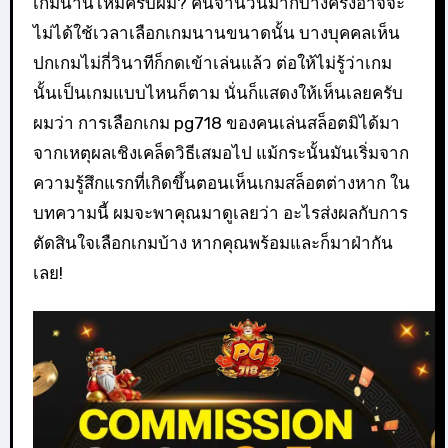
เกมนานไหมครับผม? คนจำนวนมากบางครั้งอาจจะ
ไม่ได้ใช้เวลาเลือกเกมนานขนาดนั้น บางบุคคลเห็น
ปกเกมไม่กี่วินาทีก็กดเข้าเล่นแล้ว ต่อให้ไม่รู้ว่าเกม
นั้นเป็นเกมแบบไหนก็ตาม นั่นก็แสดงให้เห็นเลยครับ
ผมว่า การเลือกเกม pg718 ของคนเล่นสล็อตมิได้มา
จากเหตุผลเชิงเคล็ดวิธีเสมอไป แม้กระนั้นมันเริ่มจาก
ความรู้สึกแรกที่เกิดขึ้นตอนเห็นเกมสล็อตต่างหาก ใน
บทความนี้ ผมจะพาคุณมาดูเลยว่า อะไรส่งผลกับการ
ตัดสินใจเลือกเกมบ้าง หากคุณพร้อมและก็มาฝ่ากัน
เลย!