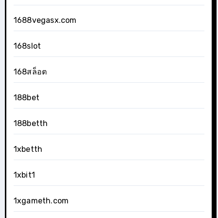
1688vegasx.com
168slot
168สล็อต
188bet
188betth
1xbetth
1xbit1
1xgameth.com