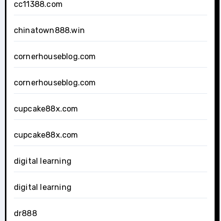
cc11388.com
chinatown888.win
cornerhouseblog.com
cornerhouseblog.com
cupcake88x.com
cupcake88x.com
digital learning
digital learning
dr888