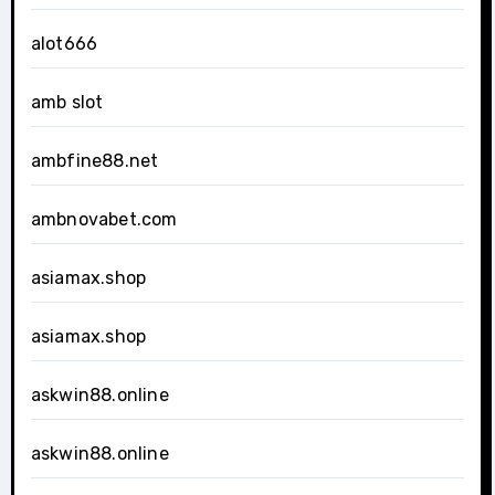
alot666
amb slot
ambfine88.net
ambnovabet.com
asiamax.shop
asiamax.shop
askwin88.online
askwin88.online