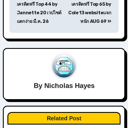
เครดิตฟรี Top 44 by
เครดิตฟรี Top 65 by
Jannette 20 เวปไซต์
Cole 13 websiteแจก
แตกง่าย มี.ค. 26
หนัก AUG 69
By
Nicholas Hayes
Related Post