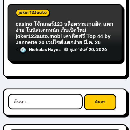
joker123auto
casino โจ๊กเกอร์123 สล็อตรวมเกมฮิต แตก
ง่าย โบนัสแตกหนัก เว็บเปิดใหม่
joker123auto.mobi เครดิตฟรี Top 44 by
Jannette 20 เวปไซต์แตกง่าย มี.ค. 26
<
Nicholas Hayes
กุมภาพันธ์ 20, 2026
ค้นหา
สำหรับ: