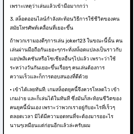
เพราะเหตุว่าเล่นแล้วเข้ามือมากกว่า
3. สล็อตออนไลน์กำลังสะท้อนวิธีการใช้ชีวิตของคน
สมัยโทรศัพท์เคลื่อนที่เยอะขึ้น
ถ้าพวกเรามองดีๆการเล่น joker123 ในขณะนี้นั้น คน
เล่นผ่านมือถือกันเยอะๆกระทั่งสล็อตแปลงเป็นราวกับ
แอปพลิเคชันหรือโซเชียลอื่นๆไปแล้ว เพราะว่าใช้
ระหว่างวันกันเยอะขึ้นเรื่อยๆ คนเล่นต้องการ
ความเร็วและก็การตอบสนองที่ดีด้วย
• เข้าได้เลยทันที: เกมสล็อตยุคนี้จึงควรโหลดไว เข้า
เกมง่าย และก็เล่นได้ในทันที ซึ่งมันก็สะท้อนชีวิตของ
คนยุคนี้นั่นเอง เพราะว่าพวกเราอยู่กับอะไรที่เร็วๆ
ตลอดเวลา มิได้มีความอดทนที่จะต้องมารออะไร
นานๆเหมือนแต่ก่อนอีกแล้วล่ะครับผม