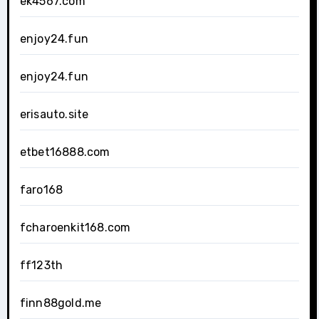
ek4567.com
enjoy24.fun
enjoy24.fun
erisauto.site
etbet16888.com
faro168
fcharoenkit168.com
ff123th
finn88gold.me