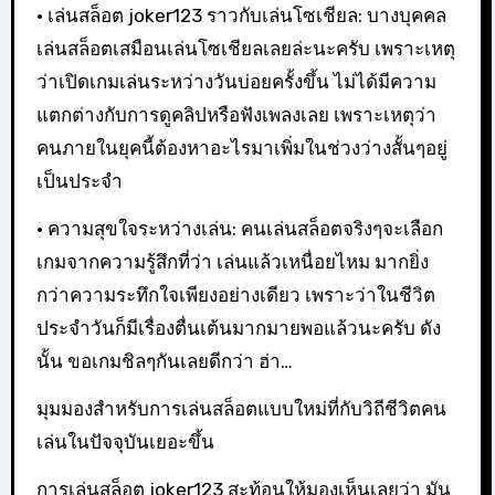
• เล่นสล็อต joker123 ราวกับเล่นโซเชียล: บางบุคคล
เล่นสล็อตเสมือนเล่นโซเชียลเลยล่ะนะครับ เพราะเหตุ
ว่าเปิดเกมเล่นระหว่างวันบ่อยครั้งขึ้น ไม่ได้มีความ
แตกต่างกับการดูคลิปหรือฟังเพลงเลย เพราะเหตุว่า
คนภายในยุคนี้ต้องหาอะไรมาเพิ่มในช่วงว่างสั้นๆอยู่
เป็นประจำ
• ความสุขใจระหว่างเล่น: คนเล่นสล็อตจริงๆจะเลือก
เกมจากความรู้สึกที่ว่า เล่นแล้วเหนื่อยไหม มากยิ่ง
กว่าความระทึกใจเพียงอย่างเดียว เพราะว่าในชีวิต
ประจำวันก็มีเรื่องตื่นเต้นมากมายพอแล้วนะครับ ดัง
นั้น ขอเกมชิลๆกันเลยดีกว่า ฮ่า…
มุมมองสำหรับการเล่นสล็อตแบบใหม่ที่กับวิถีชีวิตคน
เล่นในปัจจุบันเยอะขึ้น
การเล่นสล็อต joker123 สะท้อนให้มองเห็นเลยว่า มัน