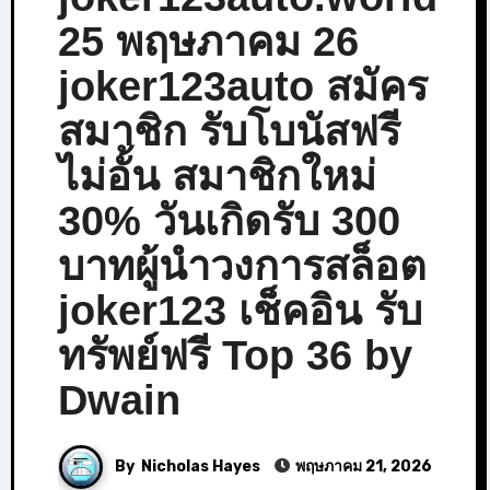
25 พฤษภาคม 26
joker123auto สมัคร
สมาชิก รับโบนัสฟรี
ไม่อั้น สมาชิกใหม่
30% วันเกิดรับ 300
บาทผู้นำวงการสล็อต
joker123 เช็คอิน รับ
ทรัพย์ฟรี Top 36 by
Dwain
By
Nicholas Hayes
พฤษภาคม 21, 2026