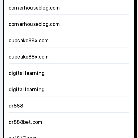
cornerhouseblog.com
cornerhouseblog.com
cupcake88x.com
cupcake88x.com
digital learning
digital learning
dr888
dr888bet.com