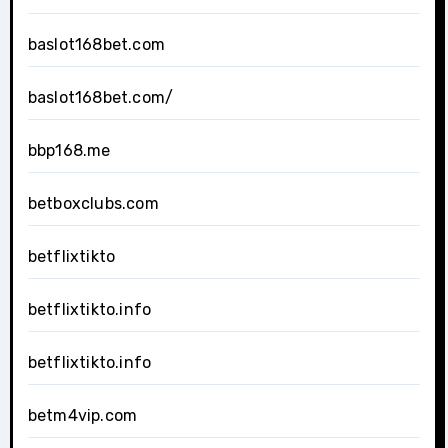
baslot168bet.com
baslot168bet.com/
bbp168.me
betboxclubs.com
betflixtikto
betflixtikto.info
betflixtikto.info
betm4vip.com