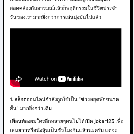
สอดคล้องกับอารมณ์แล้วก็พฤติกรรมในชีวิตประจำ
วันของเรามากยิ่งกว่าการเล่นมุ่งมั่นไปแล้ว
1. สล็อตออนไลน์กำลังถูกใช้เป็น “ช่วงหยุดพักขนาด
สั้น” มากยิ่งกว่าเดิม
เพื่อนพ้องผมใครอีกหลายๆคนไม่ได้เปิด joker123 เพื่อ
เล่นยาวหรือนั่งลุ้นเป็นชั่วโมงกันแล้วนะครับ แต่จะ