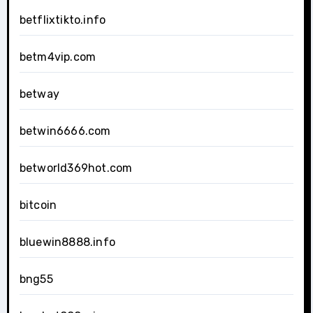
betflixtikto.info
betm4vip.com
betway
betwin6666.com
betworld369hot.com
bitcoin
bluewin8888.info
bng55