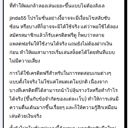
ที่ทำให้ผมกล้าลองเล่นเยอะขึ้นแบบไม่ต้องลังเล
jinda55 โปรโมชั่นอย่างงี้อาจจะมีเงื่อนไขสลับซับ
ซ้อน หรือบางทีก็อาจจะมิได้ใช้จริง แต่ว่าพอใช้ได้ลอง
สมัครสมาชิกแล้วก็รับเครดิตฟรีดู ก็พบว่าหลาย
แพลตฟอร์มให้ใช้งานได้จริง แถมยังไม่ต้องฝากเงิน
ก่อน ทำให้ผมสามารถเริ่มเล่นสล็อตได้โดยทันทีแบบ
ไม่มีความเสี่ยง
การได้ใช้เครดิตฟรีสำหรับในการทดสอบเกมต่างๆ
แบบตั้งใจจริง ไม่ใช่แค่โหมดเดโมปกติ เนื่องจาก
บางทีเครดิตที่ได้สามารถนำไปลุ้นรางวัลหรือทำกำไร
ได้จริง (ขึ้นกับข้อจำกัดของแต่ละเว็บ) ทำให้การเล่นมี
ความตื่นเต้นมากขึ้นเรื่อยๆ และก็ให้ความรู้สึกเหมือน
เล่นด้วยเงินจริง