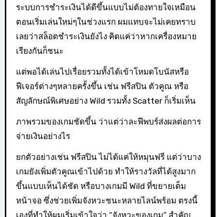
ระบบการชำระเงินได้ดีขึ้นแบบไม่ต้องทายใจเหมือน
ตอนเริ่มเล่นใหม่ๆในช่วงแรก ผมแทบจะไม่เคยทราบ
เลยว่าสล็อตชำระเงินยังไง คิดแค่ว่าหากเครื่องหมาย
เรียงกันก็ชนะ
แต่พอได้เล่นไปเรื่อยรวมทั้งได้เข้าโหมดโบนัสหรือ
ฟีเจอร์ต่างๆหลายครั้งขึ้น เช่น ฟรีสปิน ตัวคูณ หรือ
สัญลักษณ์พิเศษอย่าง Wild รวมทั้ง Scatter ก็เริ่มเห็น
ภาพรวมของเกมชัดขึ้น ว่าแต่ว่าละฟีพบร์ส่งผลต่อการ
จ่ายเงินอย่างไร
ยกตัวอย่างเช่น ฟรีสปิน ไม่ได้แค่ให้หมุนฟรี แต่ว่าบาง
เกมยังเพิ่มตัวคูณเข้าไปด้วย ทำให้รางวัลที่ได้สูงมาก
ขึ้นแบบเห็นได้ชัด หรือบางเกมมี Wild ที่ขยายเต็ม
หน้าจอ ซึ่งช่วยเพิ่มจังหวะชนะหลายไลน์พร้อม ตรงนี้
เองที่ทำให้ผมเริ่มเข้าใจว่า “จังหวะของเกม” สำคัญ