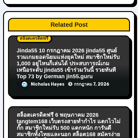
Related Post
สล็อตเครดิตฟรี
Jinda55 10 กรกฎาคม 2026 jinda55 ศูนย์
รวมเกมยอดนิยมแห่งยุคใหม่ สมาชิกใหม่รับ
1,000 อยู่ไหนก็เล่นได้ ประสบการณ์เกม
เหนือระดับ jinda55 เข้าร่วมวันนี้ รวยทันที
Top 73 by German jin55.guru
<
Nicholas Hayes
กรกฎาคม 7, 2026
สล็อตเครดิตฟรี
สล็อตเครดิตฟรี 6 พฤษภาคม 2026
tangtem168 เว็บตรงสายทำกำไร แตกไวไม่
กั๊ก สมาชิกใหม่รับ 500 แตกหนัก การันตี
สมาชิกทั้งไทยและนอก สล็อต168 สมัครง่าย