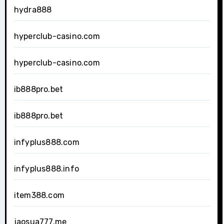
hydra888
hyperclub-casino.com
hyperclub-casino.com
ib888pro.bet
ib888pro.bet
infyplus888.com
infyplus888.info
item388.com
jaosua777.me