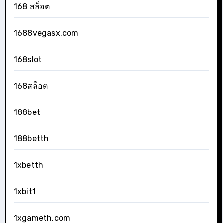
168 สล็อต
1688vegasx.com
168slot
168สล็อต
188bet
188betth
1xbetth
1xbit1
1xgameth.com