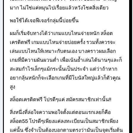
มาก ไม่ใช่แค่หมุนไปเรื่อยแล้วหวังโชคสิ่งเดียว
พอใช้ได้เจอฟีเจอร์กลุ่มนี้บ่อยขึ้น
ผมก็เริ่มจับทางได้ว่าเกมแบบไหนจ่ายหนัก สล็อต
เครดิตฟรี เกมแบบไหนจ่ายบ่อยครั้ง รวมทั้งควรจะ
เล่นแบบไหนให้เหมาะกับตนเอง บางคราวผมเลือก
เกมที่มีความผันผวนต่ำ เพื่อเน้นย้ำเล่นได้นานๆและก็
สะสมกำไรเล็กๆแม้กระนั้นเป็นประจำ แต่ว่าถ้าหาก
อยากลุ้นหนักก็จะเลือกเกมที่มีโบนัสใหญ่แล้วก็ตัวคูณ
สูง
สล็อตเครดิตฟรี โปรดีๆแค่ สมัครสมาชิกเท่านั้น!!
สิ่งหนึ่งที่ล่อใจความพอใจตั้งแต่ตอนแรกเลยก็คือ
สล็อต55 โปรดีๆเพียงแค่ลงทะเบียนเป็นสมาชิกเพียง
แค่นั้น ซึ่งจำเป็นต้องบอกตามตรงว่ามันเป็นจุดเริ่มต้น