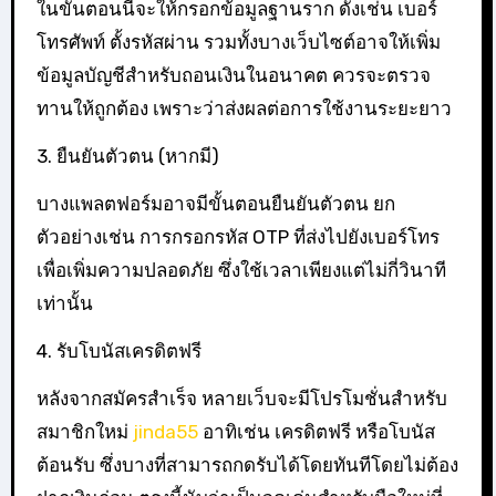
ในขั้นตอนนี้จะให้กรอกข้อมูลฐานราก ดังเช่น เบอร์
โทรศัพท์ ตั้งรหัสผ่าน รวมทั้งบางเว็บไซต์อาจให้เพิ่ม
ข้อมูลบัญชีสำหรับถอนเงินในอนาคต ควรจะตรวจ
ทานให้ถูกต้อง เพราะว่าส่งผลต่อการใช้งานระยะยาว
3. ยืนยันตัวตน (หากมี)
บางแพลตฟอร์มอาจมีขั้นตอนยืนยันตัวตน ยก
ตัวอย่างเช่น การกรอกรหัส OTP ที่ส่งไปยังเบอร์โทร
เพื่อเพิ่มความปลอดภัย ซึ่งใช้เวลาเพียงแต่ไม่กี่วินาที
เท่านั้น
4. รับโบนัสเครดิตฟรี
หลังจากสมัครสำเร็จ หลายเว็บจะมีโปรโมชั่นสำหรับ
สมาชิกใหม่
jinda55
อาทิเช่น เครดิตฟรี หรือโบนัส
ต้อนรับ ซึ่งบางที่สามารถกดรับได้โดยทันทีโดยไม่ต้อง