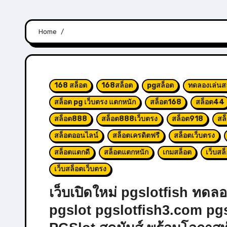
Home
168 สล็อต
168สล็อต
pgสล็อต
ทดลองเล่นส
สล็อต pg เว็บตรง แตกหนัก
สล็อต168
สล็อต44
สล็อต888
สล็อต888เว็บตรง
สล็อต918
สล
สล็อตออนไลน์
สล็อตเครดิตฟรี
สล็อตเว็บตรง
สล็อตแตกดี
สล็อตแตกหนัก
เกมสล็อต
เว็บสล
เว็บสล็อตเว็บตรง
เว็บเปิดใหม่ pgslotfish ทดล
pgslot pgslotfish3.com pgs