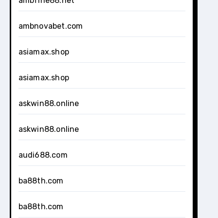
ambfine88.net
ambnovabet.com
asiamax.shop
asiamax.shop
askwin88.online
askwin88.online
audi688.com
ba88th.com
ba88th.com