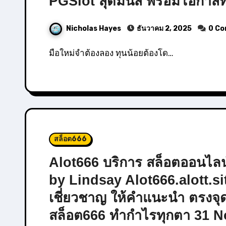
PGSlot สุดมันส์ พร้อมโอกาสท
Nicholas Hayes
ธันวาคม 2, 2025
0 C
มือใหม่จำต้องลอง ทุนน้อยต้องโด…
สล็อต666
Alot666 บริการ สล็อตออนไลน์
by Lindsay Alot666.alott.sit
เชี่ยวชาญ ให้คำแนะนำ ตรงจ
สล็อต666 ทำกำไรทุกตา 31 