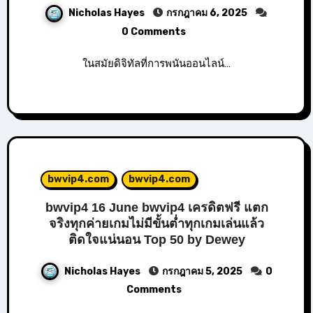
Nicholas Hayes
กรกฎาคม 6, 2025
0 Comments
ในสมัยดิจิทัลที่การพนันออนไลน์…
bwvip4.com
bwvip4.com
bwvip4 16 June bwvip4 เครดิตฟรี แตก
จริงทุกค่ายเกมไม่มีขั้นต่ำทุกเกมเล่นแล้ว
ติดใจแน่นอน Top 50 by Dewey
Nicholas Hayes
กรกฎาคม 5, 2025
0
Comments