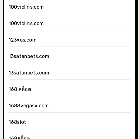
100violins.com
100violins.com
123xos.com
13satanbets.com
13satanbets.com
168 สล็อต
1688vegasx.com
168slot
168สล็อต