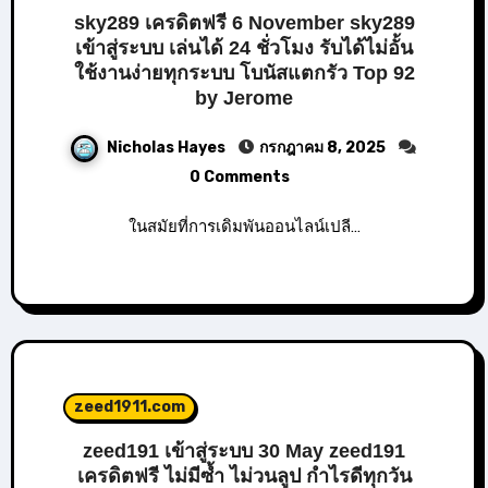
sky289 เครดิตฟรี 6 November sky289
เข้าสู่ระบบ เล่นได้ 24 ชั่วโมง รับได้ไม่อั้น
ใช้งานง่ายทุกระบบ โบนัสแตกรัว Top 92
by Jerome
Nicholas Hayes
กรกฎาคม 8, 2025
0 Comments
ในสมัยที่การเดิมพันออนไลน์เปลี…
zeed1911.com
zeed191 เข้าสู่ระบบ 30 May zeed191
เครดิตฟรี ไม่มีซ้ำ ไม่วนลูป กำไรดีทุกวัน