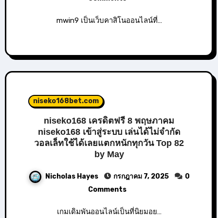
mwin9 เป็นเว็บคาสิโนออนไลน์ที่…
niseko168bet.com
niseko168 เครดิตฟรี 8 พฤษภาคม
niseko168 เข้าสู่ระบบ เล่นได้ไม่จำกัด
วอลเล็ทใช้ได้เลยแตกหนักทุกวัน Top 82
by May
Nicholas Hayes
กรกฎาคม 7, 2025
0
Comments
เกมเดิมพันออนไลน์เป็นที่นิยมอย…