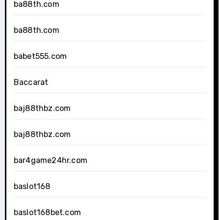
ba88th.com
ba88th.com
babet555.com
Baccarat
baj88thbz.com
baj88thbz.com
bar4game24hr.com
baslot168
baslot168bet.com