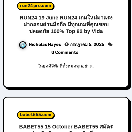
run24pro.com
RUN24 19 June RUN24 เกมใหม่มาแรง
ฝากถอนผ่านมือถือ มีทุกเกมที่คุณชอบ
ปลอดภัย 100% Top 82 by Vida
Nicholas Hayes
กรกฎาคม 6, 2025
0 Comments
ในยุคดิจิทัลที่ทั้งหมดทุกอย่าง…
babet555.com
BABET55 15 October BABET55 สมัคร