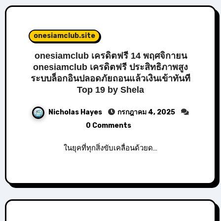
onesiamclub.site
onesiamclub เครดิตฟรี 14 พฤศจิกายน
onesiamclub เครดิตฟรี ประสิทธิภาพสูง
ระบบล็อกอินปลอดภัยถอนแล้วเงินเข้าทันที
Top 19 by Shela
Nicholas Hayes
กรกฎาคม 4, 2025
0 Comments
ในยุคที่ทุกสิ่งขับเคลื่อนด้วยด…