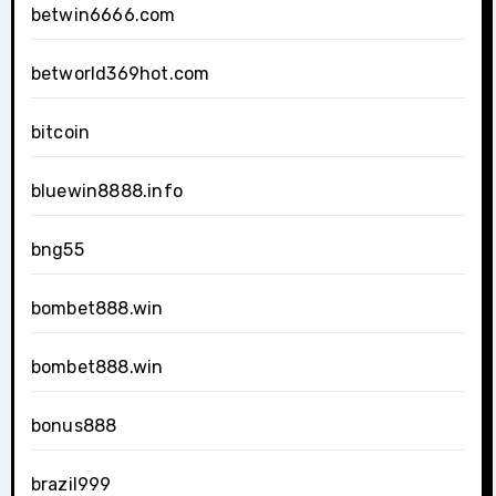
betwin6666.com
betworld369hot.com
bitcoin
bluewin8888.info
bng55
bombet888.win
bombet888.win
bonus888
brazil999