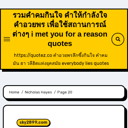
Skip
to
รวมคำคมกินใจ คำให้กำลังใจ
content
คำอวยพร เพื่อใช้สถานการณ์
ต่างๆ i met you for a reason
quotes
https://quotez.co คำอวยพรลึกซึ้งกินใจ คำคม
มัน ฮา วลีฮิตแห่งยุคสมัย everybody lies quotes
Home
Nicholas Hayes
Page 20
sky2899.com