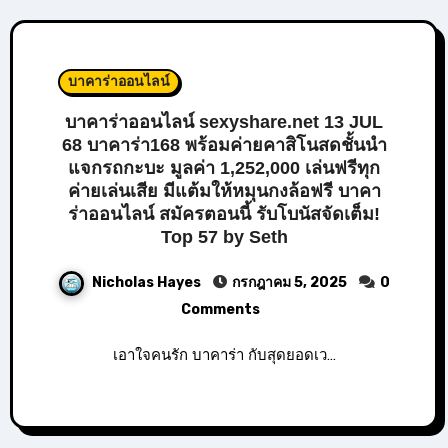
บาคาร่าออนไลน์
บาคาร่าออนไลน์ sexyshare.net 13 JUL
68 บาคาร่า168 พร้อมค่ายคาสิโนสดชั้นนำ
แจกรถกะบะ มูลค่า 1,252,000 เล่นฟรีทุก
ค่ายเล่นเสีย มีแต้มให้หมุนกงล้อฟรี บาคา
ร่าออนไลน์ สมัครตอนนี้ รับโบนัสจัดเต็ม!
Top 57 by Seth
Nicholas Hayes
กรกฎาคม 5, 2025
0
Comments
เอาใจคนรัก บาคาร่า กับสุดยอดเว…