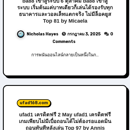
ba88 เข้าสู่ระบบ 6 ตุลาคม ba88 เข้าสู่
ระบบ เริ่มต้นแค่บาทเดียวก็เล่นได้รองรับทุก
ธนาคารและวอลเล็ทแตกจริง ไม่มีล็อคยูส
Top 81 by Micaela
Nicholas Hayes
กรกฎาคม 3, 2025
0
Comments
การพนันออนไลน์กลายเป็นหนึ่งในก…
ufad168.com
ufad1 เครดิตฟรี 2 May ufad1 เครดิตฟรี
เกมเพียบไม่มีเบื่อถอนได้ไม่ต้องรอแอดมิน
ถอนทันทีหลังเล่น Top 97 by Annis