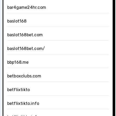
bar4game24hr.com
baslot168
baslot168bet.com
baslot168bet.com/
bbp168.me
betboxclubs.com
betflixtikto
betflixtikto.info