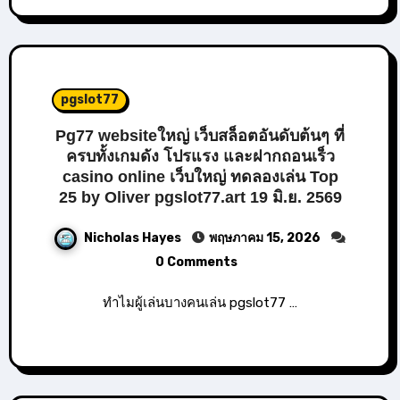
pgslot77
Pg77 websiteใหญ่ เว็บสล็อตอันดับต้นๆ ที่
ครบทั้งเกมดัง โปรแรง และฝากถอนเร็ว
casino online เว็บใหญ่ ทดลองเล่น Top
25 by Oliver pgslot77.art 19 มิ.ย. 2569
Nicholas Hayes
พฤษภาคม 15, 2026
0 Comments
ทำไมผู้เล่นบางคนเล่น pgslot77 …