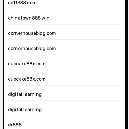
cc11388.com
chinatown888.win
cornerhouseblog.com
cornerhouseblog.com
cupcake88x.com
cupcake88x.com
digital learning
digital learning
dr888