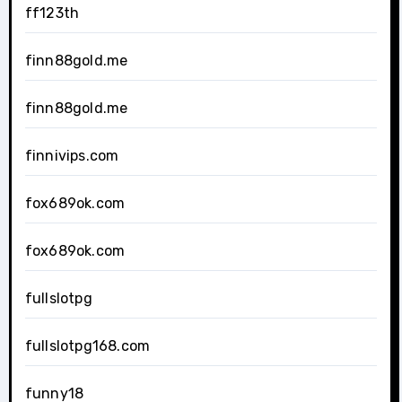
ff123th
finn88gold.me
finn88gold.me
finnivips.com
fox689ok.com
fox689ok.com
fullslotpg
fullslotpg168.com
funny18