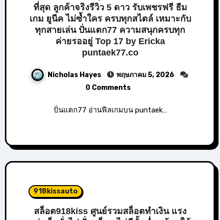
ที่สุด ลูกค้าจริงรีวิว 5 ดาว รับเพชรฟรี ธีม
เกม ยูนีค ไม่ซ้ำใคร ครบทุกสไตล์ เหมาะกับ
ทุกสายเล่น ปั่นแตก77 ความสนุกครบทุก
ค่ายรออยู่ Top 17 by Ericka
puntaek77.co
Nicholas Hayes
พฤษภาคม 5, 2026
0 Comments
ปั่นแตก77 อ่านฟีลเกมบน puntaek…
918kissauto
สล็อต918kiss ศูนย์รวมสล็อตทำเงิน แรง