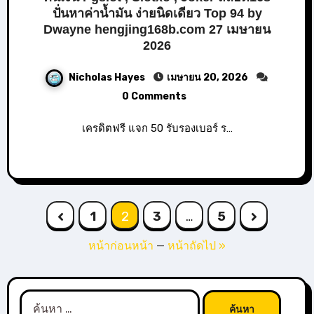
ปั่นหาค่าน้ำมัน ง่ายนิดเดียว Top 94 by
Dwayne hengjing168b.com 27 เมษายน
2026
Nicholas Hayes
เมษายน 20, 2026
0 Comments
เครดิตฟรี แจก 50 รับรองเบอร์ ร…
Posts
1
2
3
…
5
pagination
หน้าก่อนหน้า
—
หน้าถัดไป »
ค้นหา