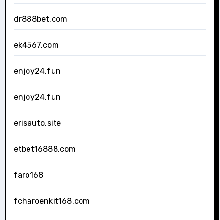
dr888bet.com
ek4567.com
enjoy24.fun
enjoy24.fun
erisauto.site
etbet16888.com
faro168
fcharoenkit168.com