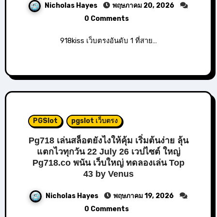
Nicholas Hayes
พฤษภาคม 20, 2026
0 Comments
918kiss เว็บตรงอันดับ 1 ที่สาย…
PGSlot
pgslot เว็บตรง
Pg718 เล่นสล็อตยังไงให้คุ้ม เริ่มต้นง่าย ลุ้น
แตกไวทุกวัน 22 July 26 เวปไซต์ ใหญ่
Pg718.co พนัน เว็บใหญ่ ทดลองเล่น Top
43 by Venus
Nicholas Hayes
พฤษภาคม 19, 2026
0 Comments