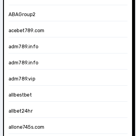
ABAGroup2
acebet789.com
adm789.info
adm789.info
adm789.vip
allbestbet
allbet24hr
allone745s.com