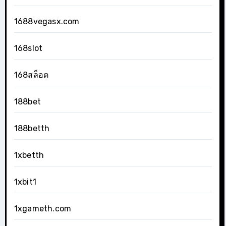
1688vegasx.com
168slot
168สล็อต
188bet
188betth
1xbetth
1xbit1
1xgameth.com