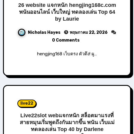
26 website แจกหนัก hengjing168c.com
พนันออนไลน์ เว็บใหญ่ ทดลองเล่น Top 64
by Laurie
Nicholas Hayes
พฤษภาคม 22, 2026
0 Comments
hengjing168 เว็บตรง ตัวตึง! ผู…
live22
Live22slot webแจกหนัก สล็อตมาแรงที่
สายหมุนเริ่มพูดถึงกันมากขึ้น พนัน เว็บแม่
ทดลองเล่น Top 40 by Darlene