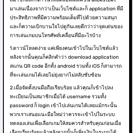
มาเล่นเนื่องจากว่าเป็นเว็บไซต์และก็ application ที่มี
ประสิทธิภาพที่มีความพร้อมเต็มที่ไปด้วยความสนุก
และก็ความเบิกบานใจไปดูกันเลยดีกว่าว่าจุดเด่นของ
การเล่นเกมบนโทรศัพท์เคลื่อนที่มีอะไรบ้าง
1.ดาวน์โหลดง่าย แค่เพียงคนเข้าไปในเว็บไซต์แล้ว
หลังจากนั้นคุณก็คลิกคำว่า download application
สแกน QR code อีกทั้ง android รวมทั้ง iOS ก็สามารถ
ที่จะเล่นเกมได้เลยไม่ยุ่งยากไม่สลับซับซ้อน
2.เมื่อจัดตั้งบนมือถือเรียบร้อย แล้วคุณก็เข้าไปลง
ทะเบียนเป็นสมาชิกเมื่อได้ username รวมทั้ง
password ก็ login เข้าไปเล่นเกมได้เลยแม้กระนั้น
พวกเราเสนอแนะมือใหม่ว่าควรจะเข้าไปในระบบ
ทดลองเล่นเพื่อเลือกเกมให้สมควรสำหรับคุณก่อนเมื่อ
เลือกเรียบร้อยแล้วหลังจากนั้นก็เพิ่มเงินในระบบได้