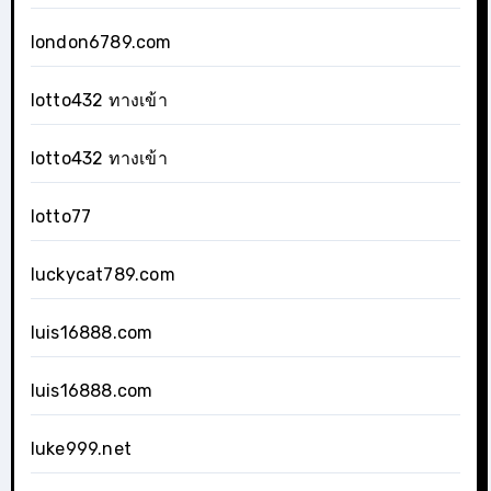
london6789.com
lotto432 ทางเข้า
lotto432 ทางเข้า
lotto77
luckycat789.com
luis16888.com
luis16888.com
luke999.net