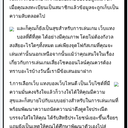
เมื่อคุณลงทะเบียนเป็นสมาชิกแล้วข้อมูลจะถูกเก็บเป็น
ความลับตลอดไป
และก็คุณก็ยังเป็นสุขสำหรับการเล่นเกม เว็บแทง
บอลที่ดีที่สุด ได้อย่างมีคุณภาพ โดยไม่ต้องกังวล
สงสัยอะไรใดๆทั้งหมด แค่เพียงจุดโฟกัสเกมที่คุณจะ
เล่นเท่านั้นนอกเหนือจากนั้นแม้ว่าคุณสนใจในเรื่อง
เกี่ยวกับการเล่นเกมเสี่ยงโชคออนไลน์คุณควรต้อง
ทราบอะไรบ้างวันนี้เรามีข้อเสนอมาฝาก
1.การเลือกเว็บ แทงบอลเว็บไหนดี เป็นเว็บไซต์ที่มี
ความมั่นคงจริงใจแล้วก็วางใจได้ให้คุณมีความ
สุขและก็สบายไปกับแบบอย่างสำหรับในการเล่นเกมที่
พร้อมพัฒนาความถนัดความน่าดึงดูดใจประณีต
บรรจงใส่ใจให้คุณ ได้รับสิทธิประโยชน์เยอะขึ้นเรื่อยๆ
แถมยังเป็นเหตุให้คุณได้ศึกษาพัฒนาตัวเองไปสู่