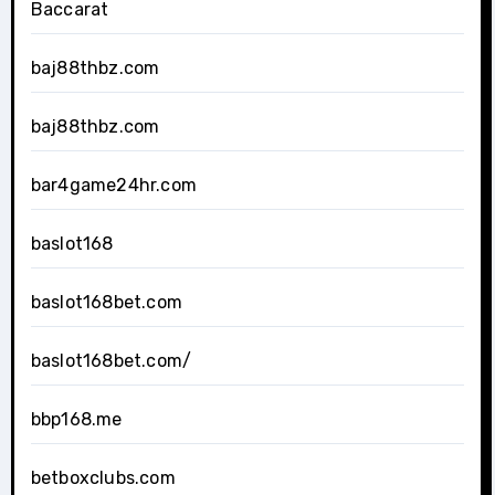
Baccarat
baj88thbz.com
baj88thbz.com
bar4game24hr.com
baslot168
baslot168bet.com
baslot168bet.com/
bbp168.me
betboxclubs.com