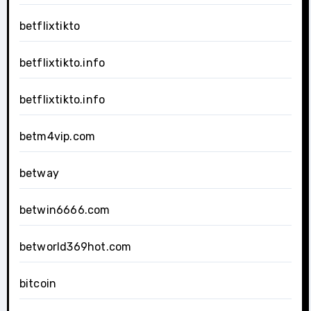
betflixtikto
betflixtikto.info
betflixtikto.info
betm4vip.com
betway
betwin6666.com
betworld369hot.com
bitcoin