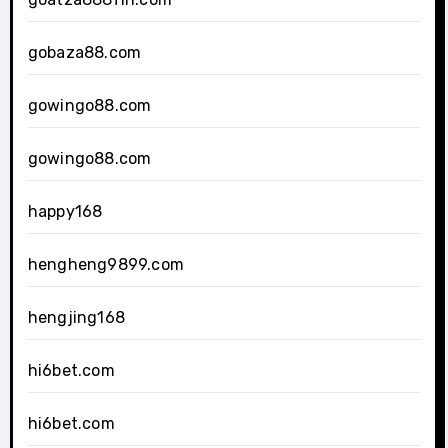
gobaza88.com
gowingo88.com
gowingo88.com
happy168
hengheng9899.com
hengjing168
hi6bet.com
hi6bet.com