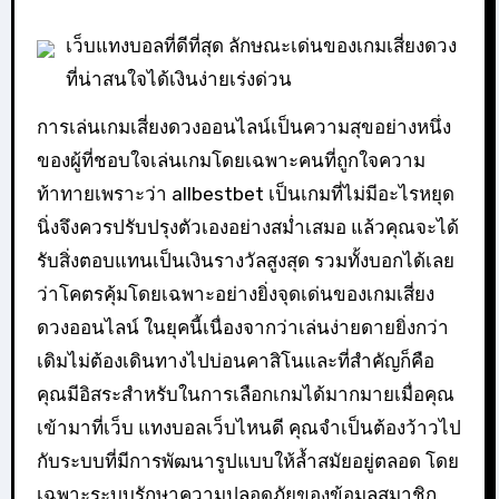
เว็บแทงบอลที่ดีที่สุด ลักษณะเด่นของเกมเสี่ยงดวง
ที่น่าสนใจได้เงินง่ายเร่งด่วน
การเล่นเกมเสี่ยงดวงออนไลน์เป็นความสุขอย่างหนึ่ง
ของผู้ที่ชอบใจเล่นเกมโดยเฉพาะคนที่ถูกใจความ
ท้าทายเพราะว่า allbestbet เป็นเกมที่ไม่มีอะไรหยุด
นิ่งจึงควรปรับปรุงตัวเองอย่างสม่ำเสมอ แล้วคุณจะได้
รับสิ่งตอบแทนเป็นเงินรางวัลสูงสุด รวมทั้งบอกได้เลย
ว่าโคตรคุ้มโดยเฉพาะอย่างยิ่งจุดเด่นของเกมเสี่ยง
ดวงออนไลน์ ในยุคนี้เนื่องจากว่าเล่นง่ายดายยิ่งกว่า
เดิมไม่ต้องเดินทางไปบ่อนคาสิโนและที่สำคัญก็คือ
คุณมีอิสระสำหรับในการเลือกเกมได้มากมายเมื่อคุณ
เข้ามาที่เว็บ แทงบอลเว็บไหนดี คุณจำเป็นต้องว้าวไป
กับระบบที่มีการพัฒนารูปแบบให้ล้ำสมัยอยู่ตลอด โดย
เฉพาะระบบรักษาความปลอดภัยของข้อมูลสมาชิก