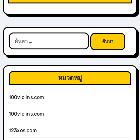
ค้นหา
สำหรับ:
หมวดหมู่
100violins.com
100violins.com
123xos.com