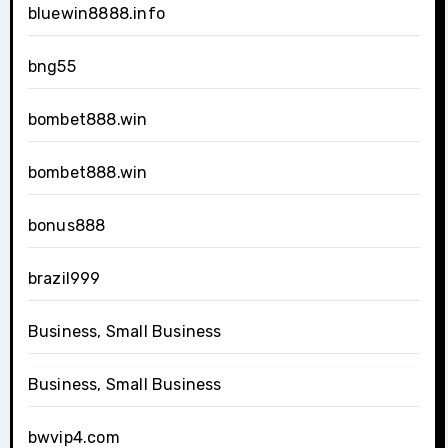
bluewin8888.info
bng55
bombet888.win
bombet888.win
bonus888
brazil999
Business, Small Business
Business, Small Business
bwvip4.com