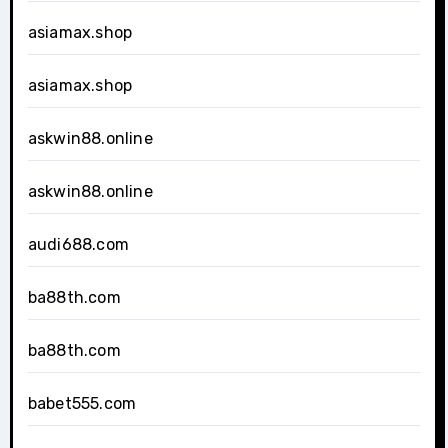
asiamax.shop
asiamax.shop
askwin88.online
askwin88.online
audi688.com
ba88th.com
ba88th.com
babet555.com