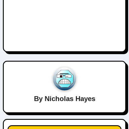
By
Nicholas Hayes