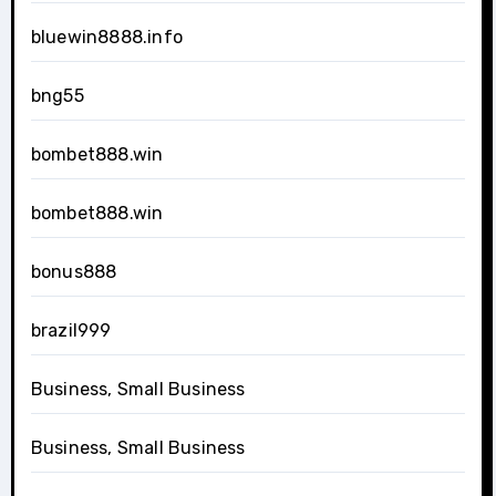
bluewin8888.info
bng55
bombet888.win
bombet888.win
bonus888
brazil999
Business, Small Business
Business, Small Business