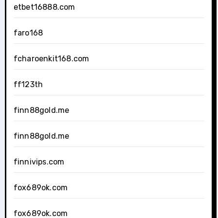
etbet16888.com
faro168
fcharoenkit168.com
ff123th
finn88gold.me
finn88gold.me
finnivips.com
fox689ok.com
fox689ok.com