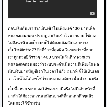
ตอนเริ่มต้นเราฝากเงินเข้าไปเพียงแค่ 100 บาทเพื่อ
ทดลองเล่นก่อน ปรากฏว่าเงินเข้าไวมากมาย ใช้เวลา
ไม่ถึงนาที และก็ระบบก็ไม่ต้องแจ้งสลิปแบบบาง
เว็บไซต์lotto77 สิ่งที่ว้าวที่สุดคือ ในระหว่างที่พวก
เราถูกหวยยี่กีราวๆ 1,400 บาทในวันที่ 9 พวกเรา
ทดลองกดถอนมองว่าระบบจะดำเนินงานดีเพียงใด ผล
เป็นเงินฝากบัญชีเราในเวลาไม่ถึง 2 นาที ชี้ให้เห็นเลย
ว่าเว็บนี้ไม่ได้แค่โชว์ระบบงาม แม้กระนั้นทำงานจริง
เว็บซื้อหวย ระบบออโต้ของเขาดีจริง ไม่มีเจ้าหน้าที่
มาทำให้ต้องรอนานเหมือนบางที่ที่ถอนตกดึกๆแล้ว
โดนดองไว้ข้ามวัน