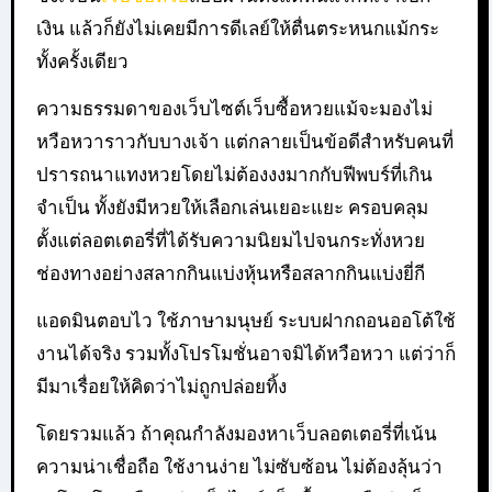
เงิน แล้วก็ยังไม่เคยมีการดีเลย์ให้ตื่นตระหนกแม้กระ
ทั้งครั้งเดียว
ความธรรมดาของเว็บไซต์เว็บซื้อหวยแม้จะมองไม่
หวือหวาราวกับบางเจ้า แต่กลายเป็นข้อดีสำหรับคนที่
ปรารถนาแทงหวยโดยไม่ต้องงงมากกับฟีพบร์ที่เกิน
จำเป็น ทั้งยังมีหวยให้เลือกเล่นเยอะแยะ ครอบคลุม
ตั้งแต่ลอตเตอรี่ที่ได้รับความนิยมไปจนกระทั่งหวย
ช่องทางอย่างสลากกินแบ่งหุ้นหรือสลากกินแบ่งยี่กี
แอดมินตอบไว ใช้ภาษามนุษย์ ระบบฝากถอนออโต้ใช้
งานได้จริง รวมทั้งโปรโมชั่นอาจมิได้หวือหวา แต่ว่าก็
มีมาเรื่อยให้คิดว่าไม่ถูกปล่อยทิ้ง
โดยรวมแล้ว ถ้าคุณกำลังมองหาเว็บลอตเตอรี่ที่เน้น
ความน่าเชื่อถือ ใช้งานง่าย ไม่ซับซ้อน ไม่ต้องลุ้นว่า