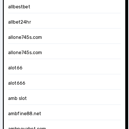
allbestbet
allbet24hr
allone745s.com
allone745s.com
alot66
alot666
amb slot
ambfine88.net
ambnovabet.com