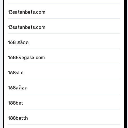
13satanbets.com
13satanbets.com
168 สล็อต
1688vegasx.com
168slot
168สล็อต
188bet
188betth