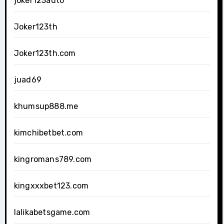
joker123auto
Joker123th
Joker123th.com
juad69
khumsup888.me
kimchibetbet.com
kingromans789.com
kingxxxbet123.com
lalikabetsgame.com