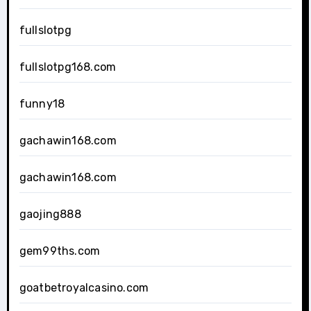
fullslotpg
fullslotpg168.com
funny18
gachawin168.com
gachawin168.com
gaojing888
gem99ths.com
goatbetroyalcasino.com