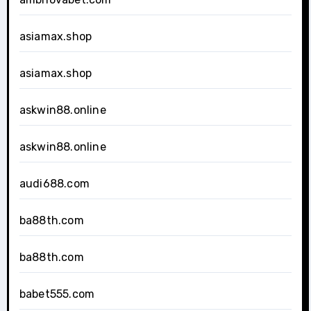
asiamax.shop
asiamax.shop
askwin88.online
askwin88.online
audi688.com
ba88th.com
ba88th.com
babet555.com