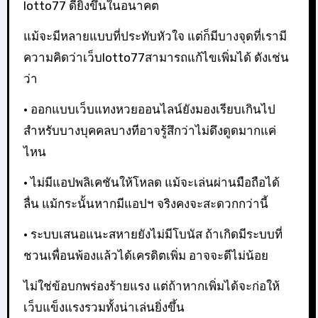
lotto77 ดียิ่งขึ้นในอนาคต
แม้จะมีหลายแบบที่ประทับหัวใจ แต่ก็มีบางจุดที่เรามี
ความคิดว่าเว็บlotto77สามารถแก้ไขเพิ่มได้ ดังเช่น
ว่า
• ออกแบบเว็บแทงหวยออนไลน์ยังมองเรียบเกินไป
สำหรับบางบุคคลบางทีอาจรู้สึกว่าไม่ดึงดูดมากแค่
ไหน
• ไม่มีแอปพลิเคชันให้โหลด แม้จะเล่นผ่านมือถือได้
ลื่น แม้กระนั้นหากมีแอปฯ จริงคงจะสะดวกกว่านี้
• ระบบเสนอแนะสหายยังไม่มีโบนัส ถ้าเกิดมีระบบที่
ชวนเพื่อนพ้องแล้วได้เครดิตเพิ่ม อาจจะดีไม่น้อย
ไม่ใช่ข้อบกพร่องร้ายแรง แต่ถ้าหากเพิ่มได้จะก่อให้
เว็บแข็งแรงรวมทั้งน่าเล่นยิ่งขึ้น