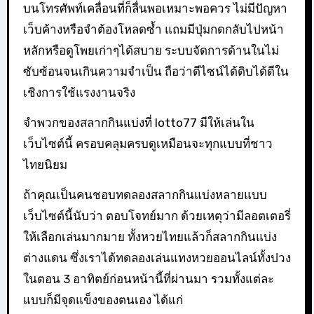
บนโทรศัพท์เคลื่อนที่ก็ลื่นพอเหมาะพอควร ไม่มีปัญหา
เว็บค้างหรือจำต้องโหลดซ้ำ แถมมีปุ่มกดกลับไปหน้า
หลักหรือดูโพยเก่าๆได้สบาย ระบบจัดการด้านในไม่
ซับซ้อนจนเกินความจำเป็น ถือว่าดีไซน์ได้ดิบได้ดีใน
เชิงการใช้แรงงานจริง
จำพวกของสลากกินแบ่งที่ lotto77 มีให้เล่นใน
เว็บไซต์นี้ ครอบคลุมครบดูเหมือนจะทุกแบบที่ชาว
ไทยนิยม
ถ้าคุณเป็นคนชอบทดลองสลากกินแบ่งหลายแบบ
เว็บไซต์นี้นับว่า ตอบโจทย์มาก ด้วยเหตุว่ามีลอตเตอรี่
ให้เลือกเล่นมากมาย ทั้งหวยไทยแล้วก็สลากกินแบ่ง
ต่างแดน ซึ่งเราได้ทดลองเล่นแทงหวยออนไลน์ทั้งปวง
ในตอน 3 อาทิตย์ก่อนหน้านี้ที่ผ่านมา รวมทั้งแต่ละ
แบบก็มีจุดแข็งของตนเอง ได้แก่