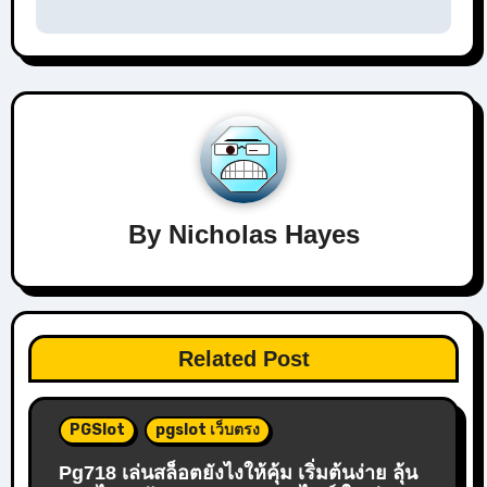
By
Nicholas Hayes
Related Post
PGSlot
pgslot เว็บตรง
Pg718 เล่นสล็อตยังไงให้คุ้ม เริ่มต้นง่าย ลุ้น