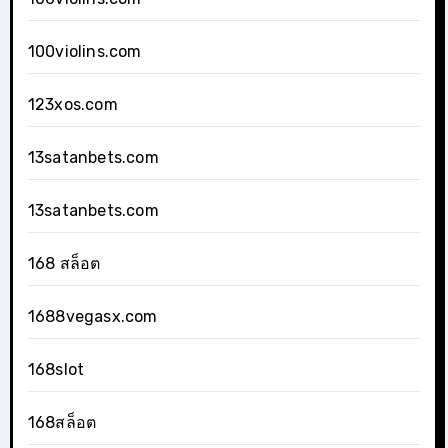
100violins.com
123xos.com
13satanbets.com
13satanbets.com
168 สล็อต
1688vegasx.com
168slot
168สล็อต