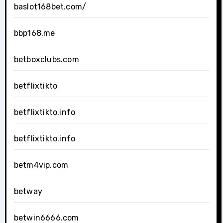
baslot168bet.com/
bbp168.me
betboxclubs.com
betflixtikto
betflixtikto.info
betflixtikto.info
betm4vip.com
betway
betwin6666.com