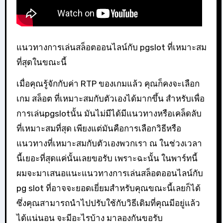
แนวทางการเล่นสล็อตออนไลน์กับ pgslot ที่เหมาะสม
ที่สุดในขณะนี้
เมื่อคุณรู้จักกับค่า RTP ของเกมแล้ว คุณก็คงจะเลือก
เกม สล็อต ที่เหมาะสมกับตัวเองได้มากขึ้น สำหรับเพื่อ
การเล่นpgslotนั้น มันไม่มีได้มีแนวทางหรือเคล็ดลับ
ที่เหมาะสมที่สุด เพียงแต่มันคือการเลือกวิธีหรือ
แนวทางที่เหมาะสมกับตัวเองพวกเรา ณ ในช่วงเวลา
นี้เยอะที่สุดแค่นั้นเลยขอรับ เพราะฉะนั้น ในพาร์ทนี้
ผมจะมาเสนอแนะแนวทางการเล่นสล็อตออนไลน์กับ
pg slot ที่อาจจะยอดเยี่ยมสำหรับคุณขณะนี้เลยก็ได้
ซึ่งคุณสามารถนำไปปรับใช้กับวิธีเดิมที่คุณมีอยู่แล้ว
ได้แน่นอน จะมีอะไรบ้าง มาลองกันขอรับ