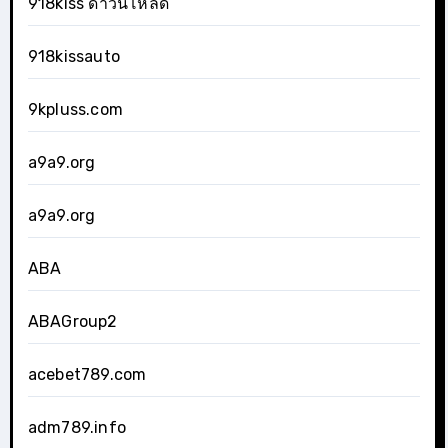
918kiss ดาวน์โหลด
918kissauto
9kpluss.com
a9a9.org
a9a9.org
ABA
ABAGroup2
acebet789.com
adm789.info