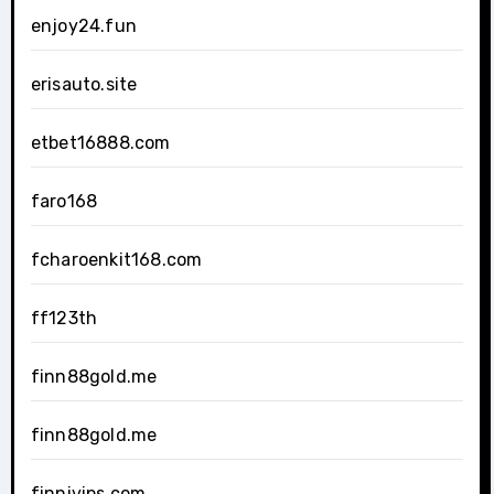
enjoy24.fun
erisauto.site
etbet16888.com
faro168
fcharoenkit168.com
ff123th
finn88gold.me
finn88gold.me
finnivips.com