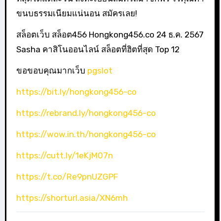
ขนบธรรมเนียมแน่นอน สมัครเลย!
สล็อตเว็บ สล็อต456 Hongkong456.co 24 ธ.ค. 2567
Sasha คาสิโนออนไลน์ สล็อตที่ฮิตที่สุด Top 12
ขอขอบคุณมากเว็บ
pgslot
https://bit.ly/hongkong456-co
https://rebrand.ly/hongkong456-co
https://wow.in.th/hongkong456-co
https://cutt.ly/1eKjM07n
https://t.co/Re9pnUZGPF
https://shorturl.asia/XN6mh