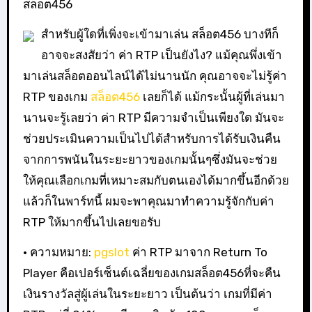
สล็อต456
สำหรับผู้ใดที่เพิ่งจะเข้ามาเล่น สล็อต456 บางทีก็
อาจจะสงสัยว่า ค่า RTP เป็นยังไง? แม้คุณพึ่งเข้า
มาเล่นสล็อตออนไลน์ได้ไม่นานนัก คุณอาจจะไม่รู้ค่า
RTP ของเกม
สล็อต456
เลยก็ได้ แม้กระนั้นผู้ที่เล่นมา
นานจะรู้เลยว่า ค่า RTP มีความจำเป็นเพียงใด มันจะ
ช่วยประเมินความเป็นไปได้สำหรับการได้รับเงินคืน
จากการพนันในระยะยาวของเกมนั้นๆซึ่งมันจะช่วย
ให้คุณเลือกเกมที่เหมาะสมกับตนเองได้มากขึ้นอีกด้วย
แล้วก็ในพาร์ทนี้ ผมจะพาคุณมาทำความรู้จักกับค่า
RTP ให้มากขึ้นไปเลยขอรับ
• ความหมาย:
pgslot
ค่า RTP มาจาก Return To
Player คือเปอร์เซ็นต์เฉลี่ยของเกมสล็อต456ที่จะคืน
เงินรางวัลสู่ผู้เล่นในระยะยาว เป็นต้นว่า เกมที่มีค่า