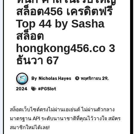
สล็อต456 เครดิตฟรี
Top 44 by Sasha
สล็อต
hongkong456.co 3
ธันวา 67
By
Nicholas Hayes
พฤศจิกายน 29,
2024
#
PGSlot
สล็อตเว็บไซต์ตรงไม่ผ่านเอเย่นต์ ไม่ผ่านตัวกลาง
มาตรฐาน API ระดับนานาชาติที่คุณไว้วางใจ สมัคร
สมาชิกใหม่ได้เลย!