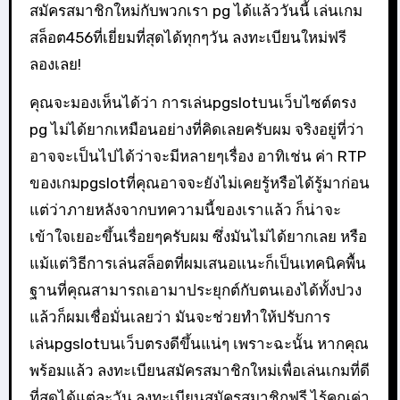
สมัครสมาชิกใหม่กับพวกเรา pg ได้แล้ววันนี้ เล่นเกม
สล็อต456ที่เยี่ยมที่สุดได้ทุกๆวัน ลงทะเบียนใหม่ฟรี
ลองเลย!
คุณจะมองเห็นได้ว่า การเล่นpgslotบนเว็บไซต์ตรง
pg ไม่ได้ยากเหมือนอย่างที่คิดเลยครับผม จริงอยู่ที่ว่า
อาจจะเป็นไปได้ว่าจะมีหลายๆเรื่อง อาทิเช่น ค่า RTP
ของเกมpgslotที่คุณอาจจะยังไม่เคยรู้หรือได้รู้มาก่อน
แต่ว่าภายหลังจากบทความนี้ของเราแล้ว ก็น่าจะ
เข้าใจเยอะขึ้นเรื่อยๆครับผม ซึ่งมันไม่ได้ยากเลย หรือ
แม้แต่วิธีการเล่นสล็อตที่ผมเสนอแนะก็เป็นเทคนิคพื้น
ฐานที่คุณสามารถเอามาประยุกต์กับตนเองได้ทั้งปวง
แล้วก็ผมเชื่อมั่นเลยว่า มันจะช่วยทำให้ปรับการ
เล่นpgslotบนเว็บตรงดีขึ้นแน่ๆ เพราะฉะนั้น หากคุณ
พร้อมแล้ว ลงทะเบียนสมัครสมาชิกใหม่เพื่อเล่นเกมที่ดี
ที่สุดได้แต่ละวัน ลงทะเบียนสมัครสมาชิกฟรี ไร้คุณค่า