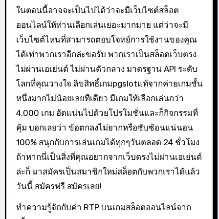
ในตอนนี้อาจจะเป็นไปได้ว่าจะมีเว็บไซต์สล็อต
ออนไลน์ให้ท่านเลือกเล่นเยอะมากมาย แต่ว่าจะมี
เว็บไซต์ไหนที่สามารถตอบโจทย์การใช้งานของคุณ
ได้เท่าพวกเราอีกล่ะขอรับ พวกเราเป็นสล็อตเว็บตรง
ไม่ผ่านเอเย่นต์ ไม่ผ่านตัวกลาง มาตรฐาน API ระดับ
โลกที่คุณวางใจ ลิขสิทธิ์เกมpgslotแท้จากค่ายเกมชั้น
หนึ่งมากไม่น้อยเลยทีเดียว มีเกมให้เลือกเล่นกว่า
4,000 เกม อัดแน่นไปด้วยโปรโมชั่นและก็กิจกรรมที่
คุ้ม บอกเลยว่า ข้อตกลงไม่ยากหรือซับซ้อนแน่นอน
100% สนุกกับการเล่นเกมได้ทุกๆวันตลอด 24 ชั่วโมง
ถ้าหากนี่เป็นสิ่งที่คุณอยากจากเว็บตรงไม่ผ่านเอเย่นต์
ล่ะก็ มาสมัครเป็นสมาชิกใหม่สล็อตกับพวกเราได้แล้ว
วันนี้ สมัครฟรี สมัครเลย!
ทำความรู้จักกับค่า RTP บนเกมสล็อตออนไลน์จาก