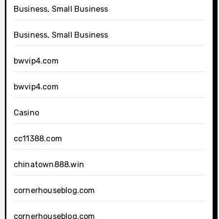
Business, Small Business
Business, Small Business
bwvip4.com
bwvip4.com
Casino
cc11388.com
chinatown888.win
cornerhouseblog.com
cornerhouseblog.com