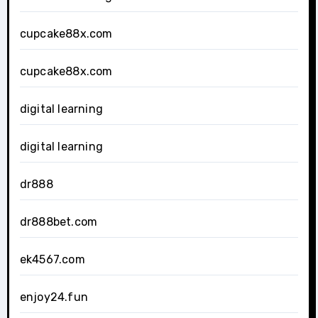
cupcake88x.com
cupcake88x.com
digital learning
digital learning
dr888
dr888bet.com
ek4567.com
enjoy24.fun