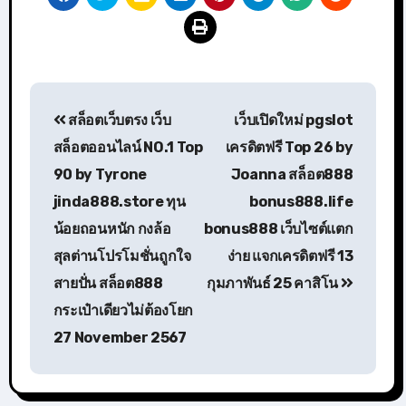
แนะแนว
สล็อตเว็บตรง เว็บ
เว็บเปิดใหม่ pgslot
เรื่อง
สล็อตออนไลน์ NO.1 Top
เครดิตฟรี Top 26 by
90 by Tyrone
Joanna สล็อต888
jinda888.store ทุน
bonus888.life
น้อยถอนหนัก กงล้อ
bonus888 เว็บไซต์แตก
สุลต่านโปรโมชั่นถูกใจ
ง่าย แจกเครดิตฟรี 13
สายปั่น สล็อต888
กุมภาพันธ์ 25 คาสิโน
กระเป๋าเดียวไม่ต้องโยก
27 November 2567