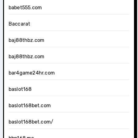
babet555.com
Baccarat
baj88thbz.com
baj88thbz.com
bar4game24hr.com
baslot168
baslot168bet.com
baslot168bet.com/