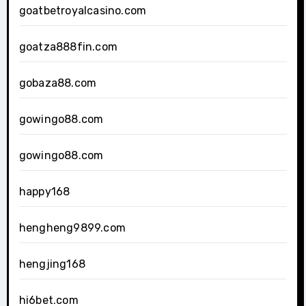
goatbetroyalcasino.com
goatza888fin.com
gobaza88.com
gowingo88.com
gowingo88.com
happy168
hengheng9899.com
hengjing168
hi6bet.com