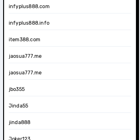
infyplus888.com
infyplus888.info
item388.com
jaosua777.me
jaosua777.me
jbo355
Jinda55
jinda888
Joker123