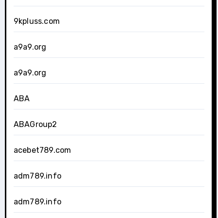
9kpluss.com
a9a9.org
a9a9.org
ABA
ABAGroup2
acebet789.com
adm789.info
adm789.info