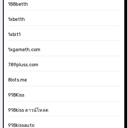
188betth
1xbetth
1xbit1
1xgameth.com
789pluss.com
8lots.me
918Kiss
918kiss ดาวน์โหลด
918kissauto