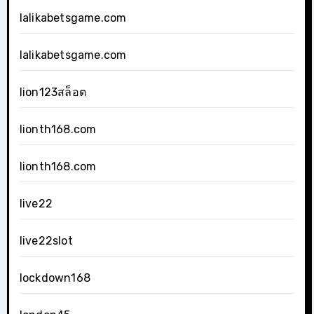
lalikabetsgame.com
lalikabetsgame.com
lion123สล็อต
lionth168.com
lionth168.com
live22
live22slot
lockdown168