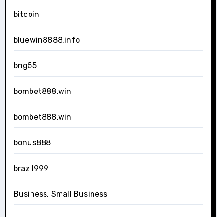
bitcoin
bluewin8888.info
bng55
bombet888.win
bombet888.win
bonus888
brazil999
Business, Small Business