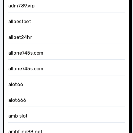
adm789.vip
allbestbet
allbet24hr
allone745s.com
allone745s.com
alot66
alot666
amb slot
ambfine88.net