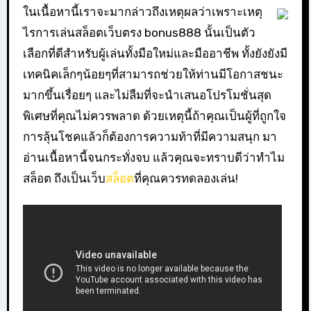
ในเนื้อหานี้เราจะมากล่าวถึงเหตุผลว่าเพราะเหตุ
ไรการเล่นสล็อตเว็บตรง bonus888 นั้นเป็นตัว
เลือกที่ดีสำหรับผู้เล่นทั้งมือใหม่และมืออาชีพ ทั้งยังยังมี
เทคนิคเล็กๆน้อยๆที่สามารถช่วยให้ท่านมีโอกาสชนะ
มากขึ้นเรื่อยๆ และไม่ลืมที่จะนำเสนอโปรโมชั่นสุด
พิเศษที่คุณไม่ควรพลาด ด้วยเหตุนี้ถ้าคุณเป็นผู้ที่ถูกใจ
การลุ้นโชคแล้วก็ต้องการความท้าที่มีความสนุก มา
อ่านเนื้อหานี้จนกระทั่งจบ แล้วคุณจะทราบดีว่าทำไม
สล็อต ถึงเป็นเว็บ
สล็อต
ที่คุณควรทดลองเล่น!