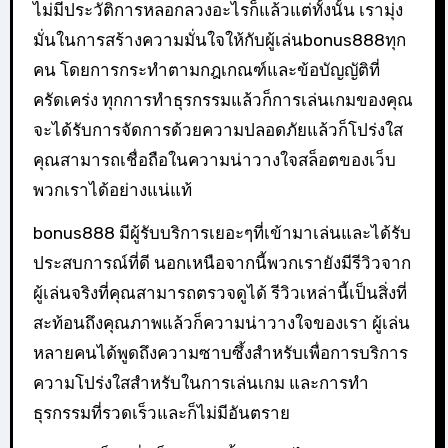
ไม่มีประวัติการหลอกลวงอะไรก็แล้วแต่ทั้งนั้น เรามุ่ง
มั่นในการสร้างความมั่นใจให้กับผู้เล่นbonus888ทุก
คน โดยการกระทำตามกฎเกณฑ์และข้อบัญญัติที่
ครัดเคร่ง ทุกการทำธุรกรรมแล้วก็การเล่นเกมของคุณ
จะได้รับการจัดการด้วยความปลอดภัยแล้วก็โปร่งใส
คุณสามารถเชื่อถือในความน่าวางใจสล็อตของเว็บ
พวกเราได้อย่างแน่แท้
bonus888 มีผู้รับบริการเยอะๆที่เข้ามาเล่นและได้รับ
ประสบการณ์ที่ดี นอกเหนือจากนี้พวกเรายังมีรีวิวจาก
ผู้เล่นจริงที่คุณสามารถตรวจดูได้ รีวิวเหล่านี้เป็นสิ่งที่
สะท้อนถึงคุณภาพแล้วก็ความน่าวางใจของเรา ผู้เล่น
หลายคนได้พูดถึงความซาบซึ้งสำหรับเพื่อการบริการ
ความโปร่งใสสำหรับในการเล่นเกม และการทำ
ธุรกรรมที่รวดเร็วและก็ไม่มีอันตราย