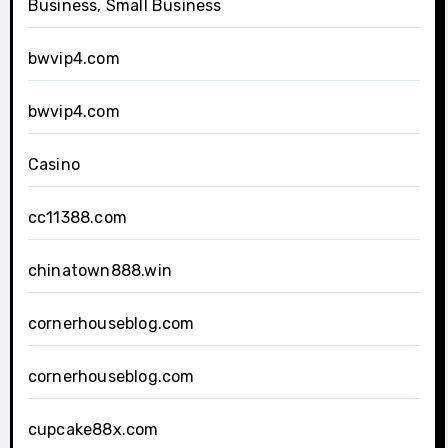
Business, Small Business
bwvip4.com
bwvip4.com
Casino
cc11388.com
chinatown888.win
cornerhouseblog.com
cornerhouseblog.com
cupcake88x.com