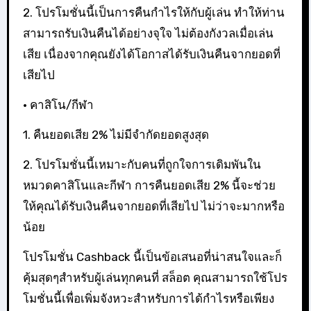
2. โปรโมชั่นนี้เป็นการคืนกำไรให้กับผู้เล่น ทำให้ท่าน
สามารถรับเงินคืนได้อย่างจุใจ ไม่ต้องกังวลเมื่อเล่น
เสีย เนื่องจากคุณยังได้โอกาสได้รับเงินคืนจากยอดที่
เสียไป
• คาสิโน/กีฬา
1. คืนยอดเสีย 2% ไม่มีจำกัดยอดสูงสุด
2. โปรโมชั่นนี้เหมาะกับคนที่ถูกใจการเดิมพันใน
หมวดคาสิโนและกีฬา การคืนยอดเสีย 2% นี้จะช่วย
ให้คุณได้รับเงินคืนจากยอดที่เสียไป ไม่ว่าจะมากหรือ
น้อย
โปรโมชั่น Cashback นี้เป็นข้อเสนอที่น่าสนใจและก็
คุ้มสุดๆสำหรับผู้เล่นทุกคนที่ สล็อต คุณสามารถใช้โปร
โมชั่นนี้เพื่อเพิ่มจังหวะสำหรับการได้กำไรหรือเพียง