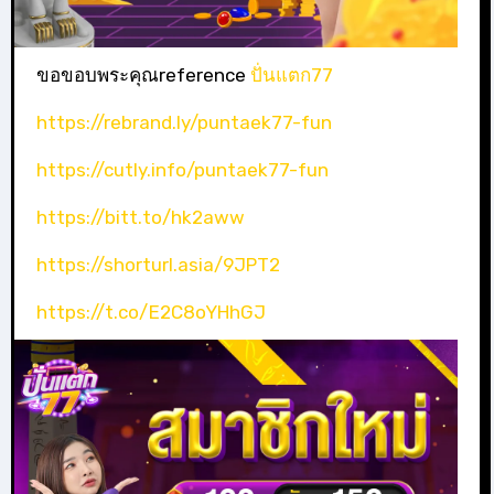
ขอขอบพระคุณreference
ปั่นแตก77
https://rebrand.ly/puntaek77-fun
https://cutly.info/puntaek77-fun
https://bitt.to/hk2aww
https://shorturl.asia/9JPT2
https://t.co/E2C8oYHhGJ