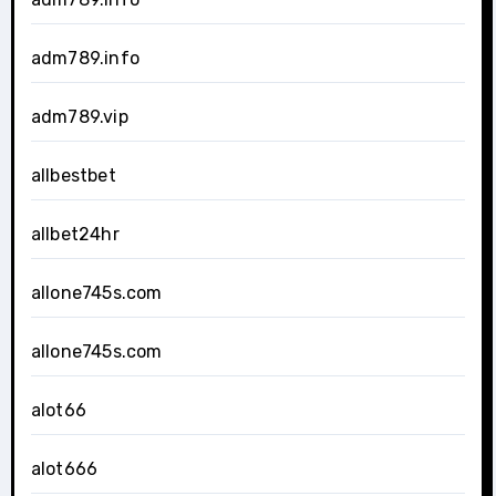
adm789.info
adm789.vip
allbestbet
allbet24hr
allone745s.com
allone745s.com
alot66
alot666