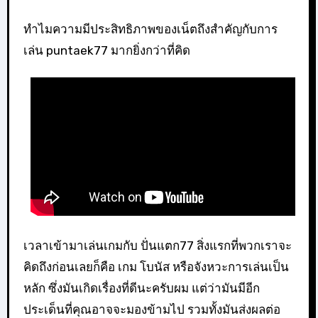
ทำไมความมีประสิทธิภาพของเน็ตถึงสำคัญกับการ
เล่น puntaek77 มากยิ่งกว่าที่คิด
เวลาเข้ามาเล่นเกมกับ ปั่นแตก77 สิ่งแรกที่พวกเราจะ
คิดถึงก่อนเลยก็คือ เกม โบนัส หรือจังหวะการเล่นเป็น
หลัก ซึ่งมันเกิดเรื่องที่ดีนะครับผม แต่ว่ามันมีอีก
ประเด็นที่คุณอาจจะมองข้ามไป รวมทั้งมันส่งผลต่อ