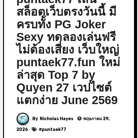
สล็อตเว็บตรงวันนี้ มี
ครบทั้ง PG Joker
Sexy ทดลองเล่นฟรี
ไม่ต้องเสี่ยง เว็บใหญ่
puntaek77.fun ใหม่
ล่าสุด Top 7 by
Quyen 27 เวปไซต์
แตกง่าย June 2569
By
Nicholas Hayes
พฤษภาคม 29,
2026
#
puntaek77