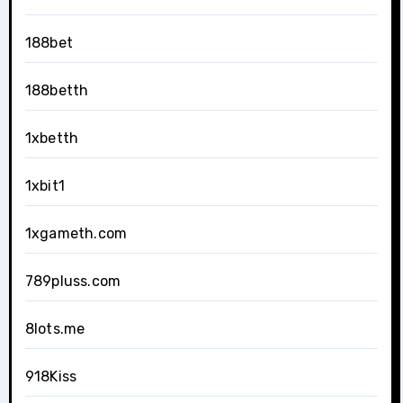
188bet
188betth
1xbetth
1xbit1
1xgameth.com
789pluss.com
8lots.me
918Kiss