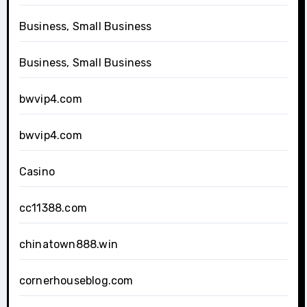
Business, Small Business
Business, Small Business
bwvip4.com
bwvip4.com
Casino
cc11388.com
chinatown888.win
cornerhouseblog.com