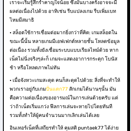
เราจะเริ่มรู้สึกรำคาญใจน้อย ซึ่งมันบางครั้งอาจจะมี
ผลต่อเนื่องไปด้วย อาทิเช่น รีบแปลงเกม รีบเพิ่มเบท
ไหมมีสมาธิ
• สล็อตใช้การเชื่อมต่อมากยิ่งกว่าที่คิด: เกมสล็อตใน
ขณะนี้นั้น หลายเกมมีเอฟเฟกต์หลายชั้น โหลดข้อมูล
ต่อเนื่อง รวมทั้งยังเชื่อมระบบแบบเรียลไทม์ด้วย หาก
เน็ตไม่นิ่งจริงๆล่ะก็ เกมจะแสดงอาการกระตุก โบนัส
ช้า หรือโหลดภาพไม่ทัน
• เมื่อจังหวะเกมสะดุด คนก็สะดุดไปด้วย: สิ่งที่จะทำให้
พวกเราอยู่กับเกม
ปั่นแตก77
สักเกมได้นานๆนั้น มัน
คือความต่อเนื่องของอารมณ์ในการเล่นด้วยครับ แต่
ว่าถ้าเน็ตเริ่มแกว่ง ฟีลการเล่นจะหายไปโดยทันที
รวมทั้งทำให้ผู้คนจำนวนมากเลิกเล่นได้เลย
อินเทอร์เน็ตที่เสถียรทำให้ คุมสติ puntaek77 ได้ง่าย