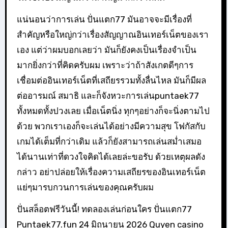
แน่นอนว่าการเล่น ปั่นแตก77 มันอาจจะมีเรื่องที่
สำคัญหรือใหญ่กว่าเรื่องสัญญาณอินเทอร์เน็ตของเรา
เอง แต่ว่าผมบอกเลยว่า มันก็ยังคงเป็นเรื่องจำเป็น
มากยิ่งกว่าที่คิดครับผม เพราะว่าถ้าสังเกตดีๆการ
เชื่อมต่ออินเทอร์เน็ตที่เสถียรรวมทั้งลื่นไหล มันก็มีผล
ต่ออารมณ์ สมาธิ และก็จังหวะการเล่นpuntaek77
ทั้งหมดทั้งปวงเลย เมื่อเน็ตนิ่ง ทุกๆอย่างก็จะนิ่งตามไป
ด้วย พวกเราเองก็จะเล่นได้อย่างมีความสุข โฟกัสกับ
เกมได้เต็มที่กว่าเดิม แล้วก็ยังสามารถเล่นสม่ำเสมอ
ได้นานเท่าที่ดวงใจคิดได้เลยล่ะขอรับ ด้วยเหตุผลดัง
กล่าว อย่าปล่อยให้เรื่องความเสถียรของอินเทอร์เน็ต
แย่ๆมารบกวนการเล่นของคุณครับผม
ปั่นสล็อตฟรีวันนี้! ทดลองเล่นก่อนใคร ปั่นแตก77
Puntaek77.fun 24 มิถุนายน 2026 Quyen casino