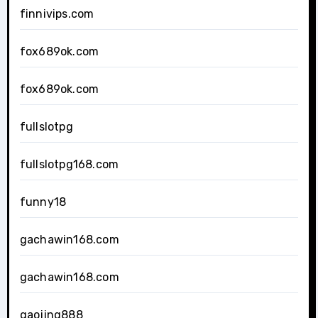
finnivips.com
fox689ok.com
fox689ok.com
fullslotpg
fullslotpg168.com
funny18
gachawin168.com
gachawin168.com
gaojing888