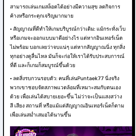
สามารถเล่นเกมสล็อตได้อย่างมีความสุข ลดกิจการ
ค้างหรือกระตุกเจริญมากมาย
• สัญญาณที่ดีทำให้เกมบริบูรณ์กว่าเดิม: แม้กระทั่งเว็บ
หรือเกมจะออกแบบมาดีอย่างไร แต่หากอินเทอร์เน็ต
ไม่พร้อม บอกเลยว่าจบแน่ๆ แต่หากสัญญาณนิ่ง ทุกสิ่ง
ทุกอย่างดูลื่นไหล มันก็จะก่อให้เราได้รับประสบการณ์
ที่ดี และก็เกมก็สมบูรณ์ขึ้นด้วย
• ลดสิ่งรบกวนรอบตัว: คนที่เล่นPuntaek77 นิ่งจริง
พวกเขาชอบจัดสภาพแวดล้อมที่เหมาะสมกับตนเอง
ด้วย เพื่อเล่นได้สบายเยอะขึ้น ไม่ว่าจะเป็นแสงสว่าง
สี เสียง สถานที่ หรือแม้แต่สัญญาณอินเทอร์เน็ตก็ตาม
เพื่อเล่นสม่ำเสมอได้นานขึ้น