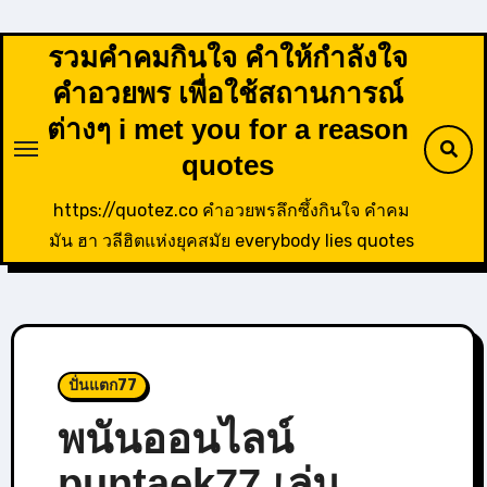
Skip
to
รวมคำคมกินใจ คำให้กำลังใจ
content
คำอวยพร เพื่อใช้สถานการณ์
ต่างๆ i met you for a reason
quotes
https://quotez.co คำอวยพรลึกซึ้งกินใจ คำคม
มัน ฮา วลีฮิตแห่งยุคสมัย everybody lies quotes
ปั่นแตก77
พนันออนไลน์
puntaek77 เล่น