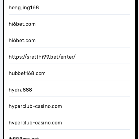
hengjing168
hi6bet.com
hi6bet.com
https://sretthi99.bet/enter/
hubbet168.com
hydra888
hyperclub-casino.com
hyperclub-casino.com