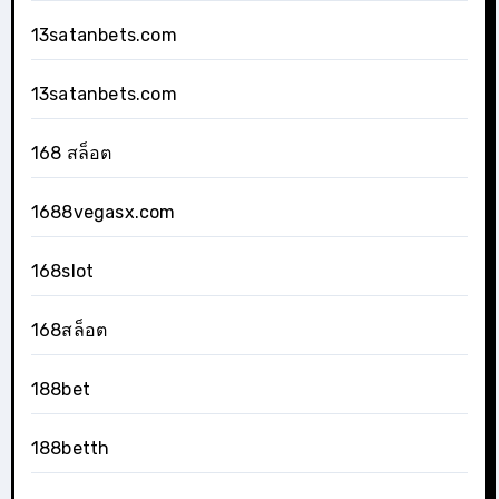
13satanbets.com
13satanbets.com
168 สล็อต
1688vegasx.com
168slot
168สล็อต
188bet
188betth