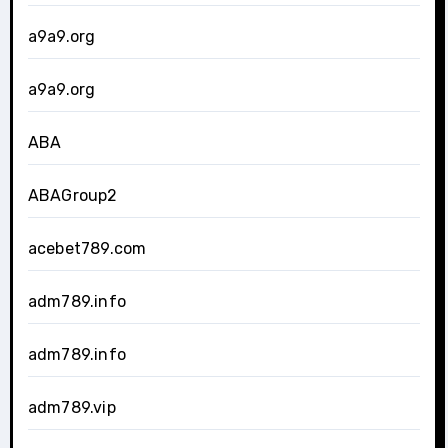
a9a9.org
a9a9.org
ABA
ABAGroup2
acebet789.com
adm789.info
adm789.info
adm789.vip