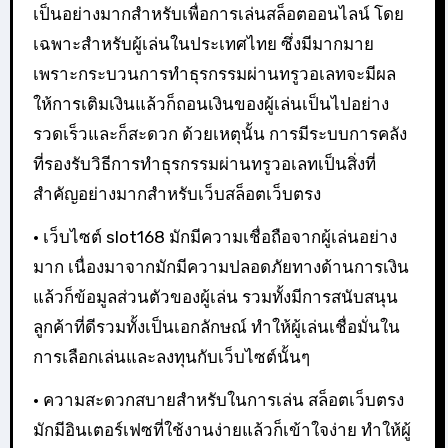
เป็นอย่างมากสำหรับเพื่อการเล่นสล็อตออนไลน์ โดย
เฉพาะสำหรับผู้เล่นในประเทศไทย ซึ่งมีมากมาย
เพราะกระบวนการทำธุรกรรมผ่านทรูวอเลทจะมีผล
ให้การเติมเงินแล้วก็ถอนเงินของผู้เล่นเป็นไปอย่าง
รวดเร็วและก็สะดวก ด้วยเหตุนั้น การมีระบบการคลัง
ที่รองรับวิธีการทำธุรกรรมผ่านทรูวอเลทเป็นสิ่งที่
สำคัญอย่างมากสำหรับเว็บสล็อตเว็บตรง
• เว็บไซต์ slot168 มักมีความเชื่อถือจากผู้เล่นอย่าง
มาก เนื่องมาจากมักมีความปลอดภัยทางด้านการเงิน
แล้วก็ข้อมูลส่วนตัวของผู้เล่น รวมทั้งมีการสนับสนุน
ลูกค้าที่ดีรวมทั้งเป็นเอกลักษณ์ ทำให้ผู้เล่นเชื่อมั่นใน
การเลือกเล่นและลงทุนกับเว็บไซต์นั้นๆ
• ความสะดวกสบายสำหรับในการเล่น สล็อตเว็บตรง
มักมีอินเตอร์เฟซที่ใช้งานง่ายแล้วก็เข้าใจง่าย ทำให้ผู้