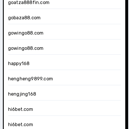
goatza888fin.com
gobaza88.com
gowingo88.com
gowingo88.com
happy168
hengheng9899.com
hengjing168
hi6bet.com
hi6bet.com