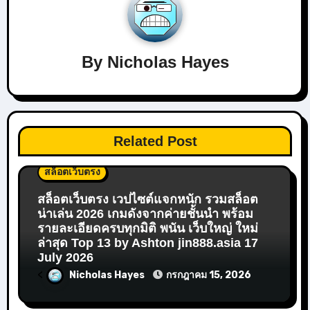
By
Nicholas Hayes
Related Post
สล็อตเว็บตรง
สล็อตเว็บตรง เวปไซต์แจกหนัก รวมสล็อต
น่าเล่น 2026 เกมดังจากค่ายชั้นนำ พร้อม
รายละเอียดครบทุกมิติ พนัน เว็บใหญ่ ใหม่
ล่าสุด Top 13 by Ashton jin888.asia 17
July 2026
<
Nicholas Hayes
กรกฎาคม 15, 2026
สล็อตเว็บตรง
สล็อตเว็บตรง 168