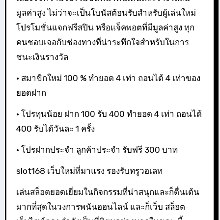
มูลค่าสูง ไม่ว่าจะเป็นโบนัสต้อนรับสำหรับผู้เล่นใหม่
โปรโมชั่นแจกฟรีสปิน หรือแจ็คพอตที่มีมูลค่าสูง ทุก
คนชอบเจอกับช่องทางที่น่าระทึกใจสำหรับในการ
ชนะเงินรางวัล
• สมาขิกใหม่ 100 % ทำยอด 4 เท่า ถอนได้ 4 เท่าของ
ยอดฝาก
• โปรทุนน้อย ฝาก 100 รับ 400 ทำยอด 4 เท่า ถอนได้
400 รับได้วันละ 1 ครั้ง
• โปรฝากประจำ ลูกค้าประจำ รับฟรี 300 บาท
slot168 เว็บใหม่ที่มาแรง รองรับทรูวอเลท
เล่นสล็อตยอดเยี่ยมในกิจกรรมที่น่าสนุกและก็ตื่นเต้น
มากที่สุดในวงการพนันออนไลน์ และก็เว็บ สล็อต