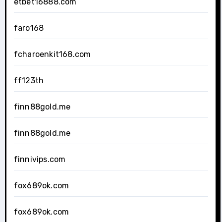
etbet16888.com
faro168
fcharoenkit168.com
ff123th
finn88gold.me
finn88gold.me
finnivips.com
fox689ok.com
fox689ok.com