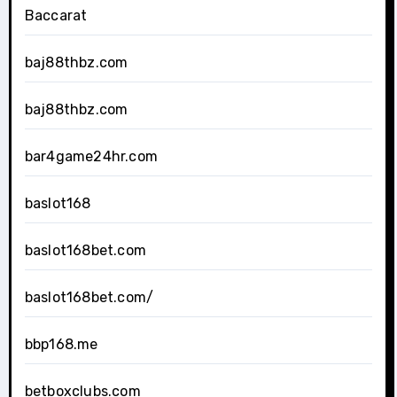
Baccarat
baj88thbz.com
baj88thbz.com
bar4game24hr.com
baslot168
baslot168bet.com
baslot168bet.com/
bbp168.me
betboxclubs.com