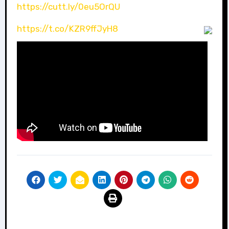
https://cutt.ly/0eu5OrQU
https://t.co/KZR9ffJyH8