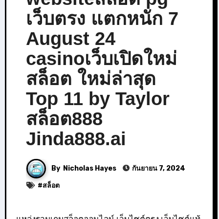
เว็บตรง แตกหนัก 7
August 24
casinoเว็บเปิดใหม่
สล็อต ใหม่ล่าสุด
Top 11 by Taylor
สล็อต888
Jinda888.ai
By
Nicholas Hayes
กันยายน 7, 2024
#
สล็อต