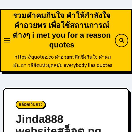
Skip
to
รวมคำคมกินใจ คำให้กำลังใจ
content
คำอวยพร เพื่อใช้สถานการณ์
ต่างๆ i met you for a reason
quotes
https://quotez.co คำอวยพรลึกซึ้งกินใจ คำคม
มัน ฮา วลีฮิตแห่งยุคสมัย everybody lies quotes
สล็อตเว็บตรง
Jinda888
websiteสล็อต pg