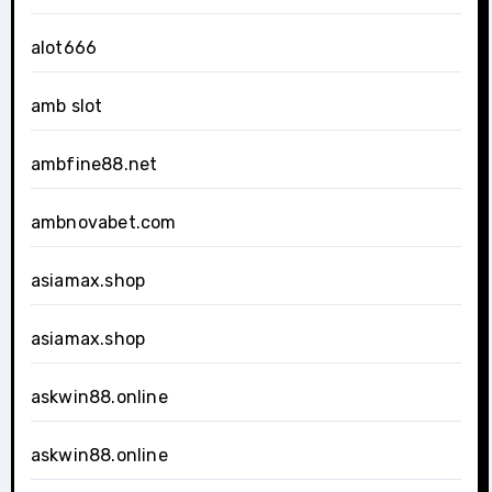
alot666
amb slot
ambfine88.net
ambnovabet.com
asiamax.shop
asiamax.shop
askwin88.online
askwin88.online