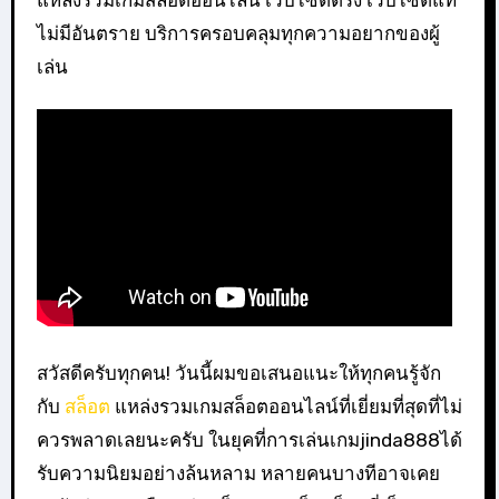
แหล่งรวมเกมสล็อตออนไลน์ เว็บไซต์ตรง เว็บไซต์แท้
ไม่มีอันตราย บริการครอบคลุมทุกความอยากของผู้
เล่น
สวัสดีครับทุกคน! วันนี้ผมขอเสนอแนะให้ทุกคนรู้จัก
กับ
สล็อต
แหล่งรวมเกมสล็อตออนไลน์ที่เยี่ยมที่สุดที่ไม่
ควรพลาดเลยนะครับ ในยุคที่การเล่นเกมjinda888ได้
รับความนิยมอย่างล้นหลาม หลายคนบางทีอาจเคย