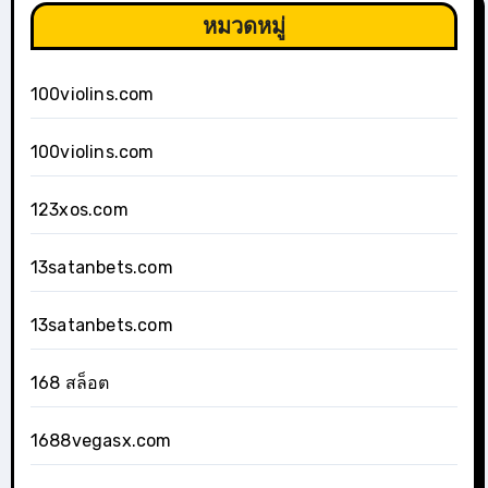
หมวดหมู่
100violins.com
100violins.com
123xos.com
13satanbets.com
13satanbets.com
168 สล็อต
1688vegasx.com