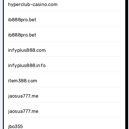
hyperclub-casino.com
ib888pro.bet
ib888pro.bet
infyplus888.com
infyplus888.info
item388.com
jaosua777.me
jaosua777.me
jbo355