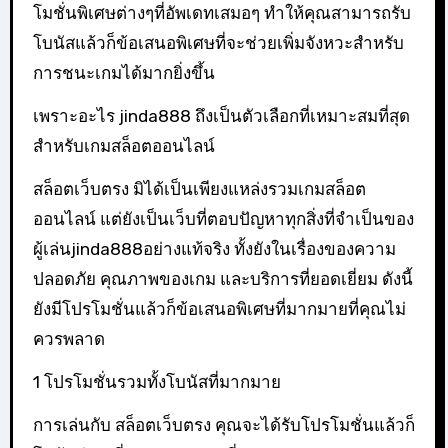
โมชั่นพิเศษต่างๆที่อัพเดทเสมอๆ ทำให้คุณสามารถรับ
โบนัสแล้วก็ข้อเสนอพิเศษที่จะช่วยเพิ่มจังหวะสำหรับ
การชนะเกมได้มากยิ่งขึ้น
เพราะอะไร jinda888 ถึงเป็นตัวเลือกที่เหมาะสมที่สุด
สำหรับเกมสล็อตออนไลน์
สล็อตเว็บตรง มิได้เป็นเพียงแหล่งรวมเกมสล็อต
ออนไลน์ แต่ยังเป็นเว็บที่ตอบปัญหาทุกสิ่งที่จำเป็นของ
ผู้เล่นjinda888อย่างแท้จริง ทั้งยังในเรื่องของความ
ปลอดภัย คุณภาพของเกม และบริการที่ยอดเยี่ยม ดังนี้
ยังมีโปรโมชั่นแล้วก็ข้อเสนอพิเศษที่มากมายที่คุณไม่
ควรพลาด
1 โปรโมชั่นรวมทั้งโบนัสที่มากมาย
การเล่นกับ สล็อตเว็บตรง คุณจะได้รับโปรโมชั่นแล้วก็