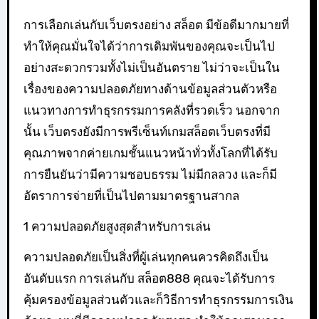
การเลือกเล่นกับเว็บตรงอย่าง สล็อต มีข้อดีมากมายที่
ทำให้คุณมั่นใจได้ว่าการเดิมพันของคุณจะเป็นไป
อย่างสะดวกรวมทั้งไม่เป็นอันตราย ไม่ว่าจะเป็นใน
เรื่องของความปลอดภัยทางด้านข้อมูลส่วนตัวหรือ
แนวทางการทำธุรกรรมการคลังที่รวดเร็ว นอกจาก
นั้น เว็บตรงยังมีการพรีเซ็นท์เกมสล็อตเว็บตรงที่มี
คุณภาพจากค่ายเกมชั้นแนวหน้าทั่วทั้งโลกที่ได้รับ
การยืนยันว่ามีความชอบธรรม ไม่มีกลลวง และก็มี
อัตราการจ่ายที่เป็นไปตามมาตรฐานสากล
1 ความปลอดภัยสูงสุดสำหรับการเล่น
ความปลอดภัยเป็นสิ่งที่ผู้เล่นทุกคนควรคิดถึงเป็น
อันดับแรก การเล่นกับ สล็อต888 คุณจะได้รับการ
คุ้มครองข้อมูลส่วนตัวและก็วิธีการทำธุรกรรมการเงิน