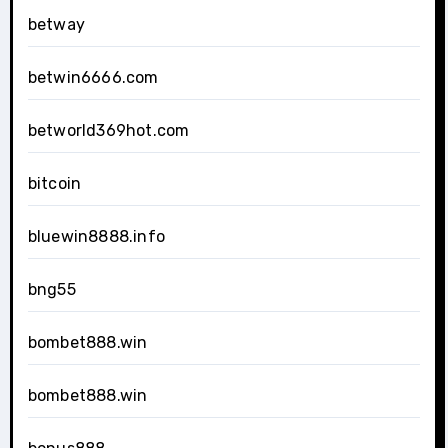
betway
betwin6666.com
betworld369hot.com
bitcoin
bluewin8888.info
bng55
bombet888.win
bombet888.win