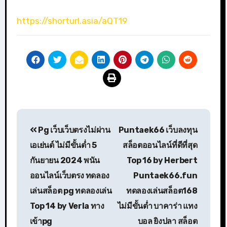
https://shorturl.asia/aQT19
แนะแนว
Pg เว็บเว็บตรงไม่ผ่าน
Puntaek66 เว็บลงทุน
เรื่อง
เอเย่นต์ ไม่มีขั้นต่ำ 5
สล็อตออนไลน์ที่ดีที่สุด
กันยายน 2024 พนัน
Top 16 by Herbert
ออนไลน์เว็บตรง ทดลอง
Puntaek66.fun
เล่นสล็อต pg ทดลองเล่น
ทดลองเล่นสล็อต168
Top 14 by Verla ทาง
ไม่มีขั้นต่ำ บาคาร่า แทง
เข้าpg
บอล ยิงปลา สล็อต