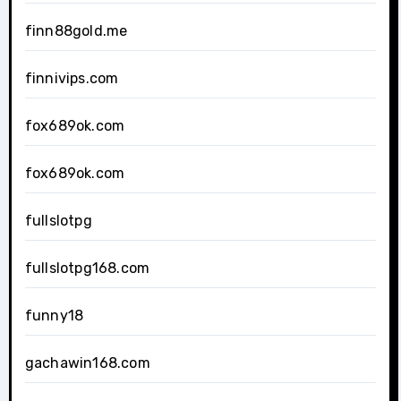
finn88gold.me
finnivips.com
fox689ok.com
fox689ok.com
fullslotpg
fullslotpg168.com
funny18
gachawin168.com