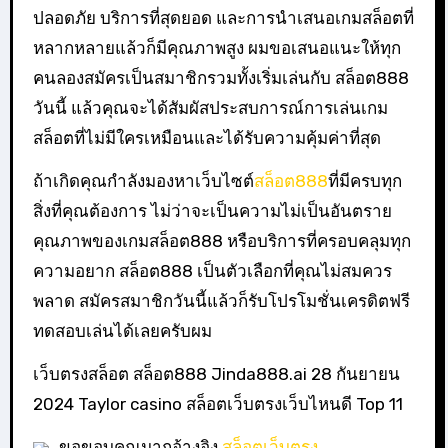
ปลอดภัย บริการที่สุดยอด และการนำเสนอเกมสล็อตที่
หลากหลายแล้วก็มีคุณภาพสูง ผมขอเสนอแนะให้ทุก
คนลองสมัครเป็นสมาชิกรวมทั้งเริ่มเล่นกับ สล็อต888
วันนี้ แล้วคุณจะได้สัมผัสประสบการณ์การเล่นเกม
สล็อตที่ไม่มีใครเหมือนและได้รับความคุ้มค่าที่สุด
ถ้าเกิดคุณกำลังมองหาเว็บไซต์
สล็อต888
ที่มีครบทุก
สิ่งที่คุณต้องการ ไม่ว่าจะเป็นความไม่เป็นอันตราย
คุณภาพของเกมสล็อต888 หรือบริการที่ครอบคลุมทุก
ความอยาก สล็อต888 เป็นตัวเลือกที่คุณไม่สมควร
พลาด สมัครสมาชิกวันนี้แล้วก็รับโปรโมชั่นเครดิตฟรี
ทดสอบเล่นได้เลยครับผม
เว็บตรงสล็อต สล็อต888 Jinda888.ai 28 กันยายน
2024 Taylor casino สล็อตเว็บตรงเว็บไหนดี Top 11
ขอขอบคุณมากอ้างอิง
สล็อตเว็บตรง