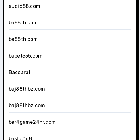
audi688.com
ba88th.com
ba88th.com
babet555.com
Baccarat
baj88thbz.com
baj88thbz.com
bar4game24hr.com
baslot168