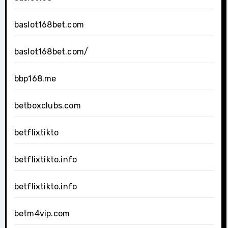
baslot168bet.com
baslot168bet.com/
bbp168.me
betboxclubs.com
betflixtikto
betflixtikto.info
betflixtikto.info
betm4vip.com