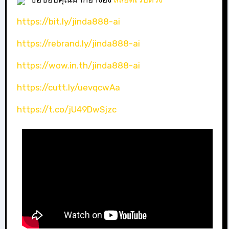
https://bit.ly/jinda888-ai
https://rebrand.ly/jinda888-ai
https://wow.in.th/jinda888-ai
https://cutt.ly/uevqcwAa
https://t.co/jU49DwSjzc