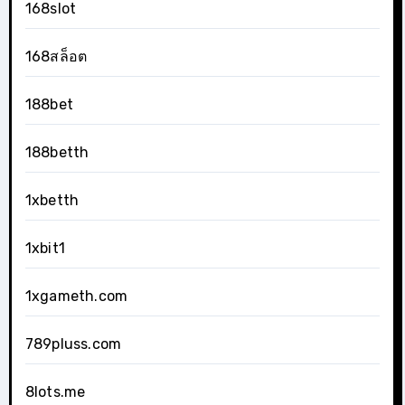
168slot
168สล็อต
188bet
188betth
1xbetth
1xbit1
1xgameth.com
789pluss.com
8lots.me