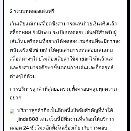
2 ระบบทดลองเล่นฟรี
เว้นเสียแต่เกมสล็อตซึ่งสามารถเล่นด้วยเงินจริงแล้ว
สล็อต888 ยังมีระบบระเบียบทดสอบเล่นฟรีสำหรับผู้
เล่นใหม่หรือคนที่อยากได้ทดลองเกมก่อนที่จะมีการลง
พนันจริง ซึ่งช่วยทำให้คุณสามารถทดสอบเล่นเกม
สล็อตต่างๆโดยไม่ต้องเสียค่าใช้จ่ายอะไรก็แล้วแต่
และยังสามารถศึกษาขั้นตอนการเล่นและก็กลยุทธ์
ต่างๆได้ด้วย
การบริการลูกค้าที่สุดยอดรวมทั้งครอบคลุมทุกความ
อยาก
บริการลูกค้าถือเป็นอีกหนึ่งปัจจัยสำคัญที่ทำให้
jinda888 เด่น เว็บนี้มีทีมงานที่พร้อมให้บริการ
ตลอด 24 ชั่วโมง อีกทั้งในเรื่องเกี่ยวกับการตอบ