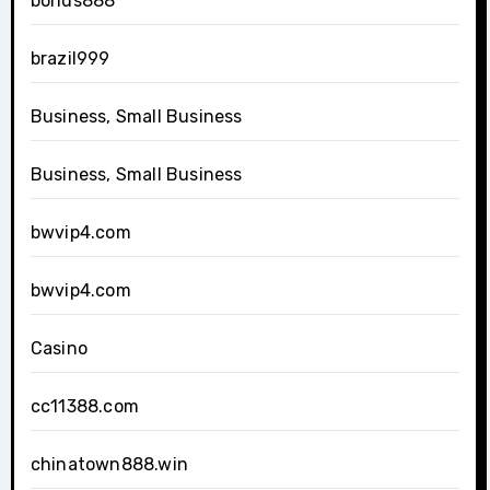
bonus888
brazil999
Business, Small Business
Business, Small Business
bwvip4.com
bwvip4.com
Casino
cc11388.com
chinatown888.win