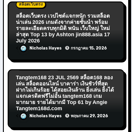
สล็อตเว็บตรง
สล็อตเว็บตรง เวปไซต์แจกหนัก รวมสล็อต
น่าเล่น 2026 เกมดังจากค่ายชั้นนำ พร้อม
รายละเอียดครบทุกมิติ พนัน เว็บใหญ่ ใหม่
ล่าสุด Top 13 by Ashton jin888.asia 17
July 2026
<
Nicholas Hayes
กรกฎาคม 15, 2026
สล็อตเว็บตรง
สล็อตเว็บตรง 168
เว็บสล็อตเว็บตรง
เว็บสล็อตเว็บตรง
Tangtem168 23 JUL 2569 สล็อต168 ลอง
เล่น สล็อตออนไลน์ บาคาร่า เงินชัวร์ที่สุด
ฝากไม่เกินร้อย ได้สอยเงินล้าน ยิ่งเล่น ยิ่งได้
แจกเครดิตฟรีไม่อั้น tangtem168 เกม
มากมาย รายได้มากมี Top 61 by Angie
Tangtem168d.com
<
Nicholas Hayes
พฤษภาคม 29, 2026