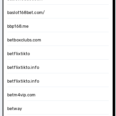
baslot168bet.com/
bbp168.me
betboxclubs.com
betflixtikto
betflixtikto.info
betflixtikto.info
betm4vip.com
betway