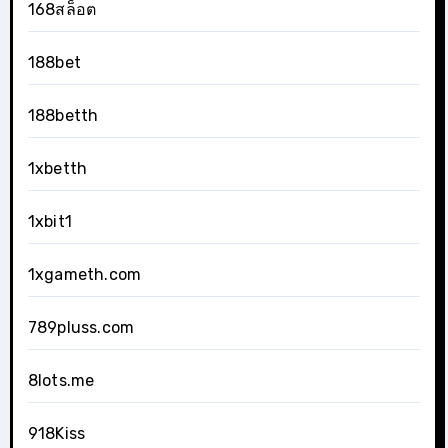
168สล็อต
188bet
188betth
1xbetth
1xbit1
1xgameth.com
789pluss.com
8lots.me
918Kiss