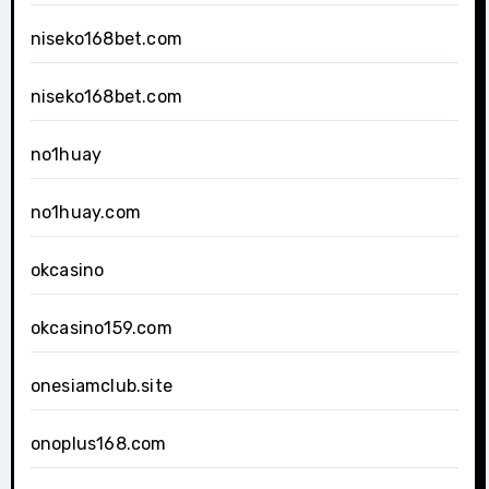
niseko168bet.com
niseko168bet.com
no1huay
no1huay.com
okcasino
okcasino159.com
onesiamclub.site
onoplus168.com