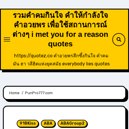
Skip
to
รวมคำคมกินใจ คำให้กำลังใจ
content
คำอวยพร เพื่อใช้สถานการณ์
ต่างๆ i met you for a reason
quotes
https://quotez.co คำอวยพรลึกซึ้งกินใจ คำคม
มัน ฮา วลีฮิตแห่งยุคสมัย everybody lies quotes
Home
PunPro777.com
918Kiss
ABA
ABAGroup2