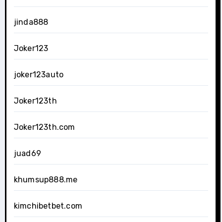
jinda888
Joker123
joker123auto
Joker123th
Joker123th.com
juad69
khumsup888.me
kimchibetbet.com