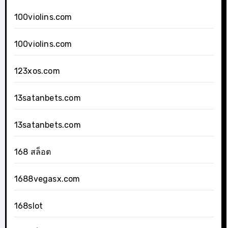
100violins.com
100violins.com
123xos.com
13satanbets.com
13satanbets.com
168 สล็อต
1688vegasx.com
168slot