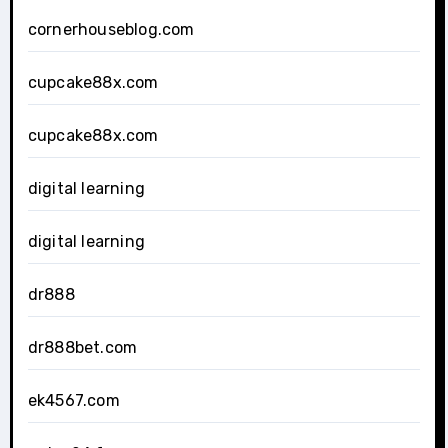
cornerhouseblog.com
cupcake88x.com
cupcake88x.com
digital learning
digital learning
dr888
dr888bet.com
ek4567.com