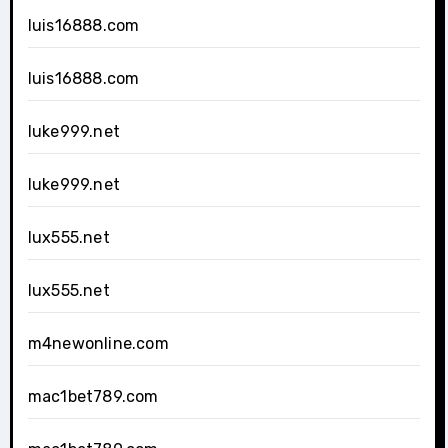
luis16888.com
luis16888.com
luke999.net
luke999.net
lux555.net
lux555.net
m4newonline.com
mac1bet789.com