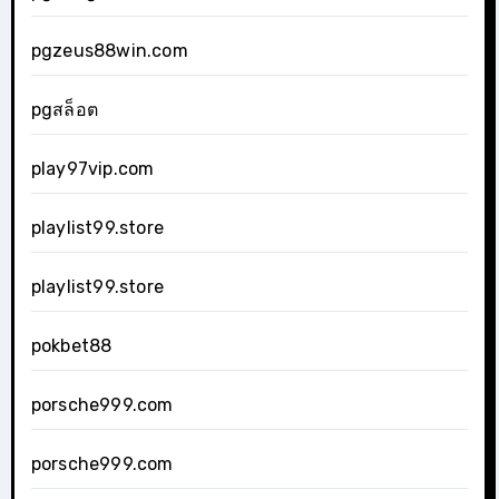
pgzeus88win.com
pgสล็อต
play97vip.com
playlist99.store
playlist99.store
pokbet88
porsche999.com
porsche999.com