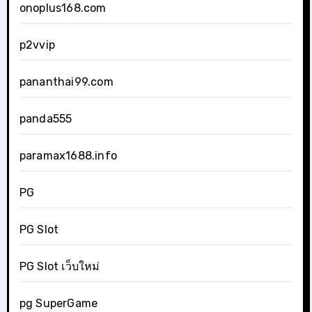
onoplus168.com
p2vvip
pananthai99.com
panda555
paramax1688.info
PG
PG Slot
PG Slot เว็บใหม่
pg SuperGame