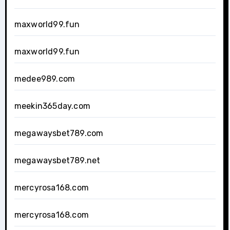
maxworld99.fun
maxworld99.fun
medee989.com
meekin365day.com
megawaysbet789.com
megawaysbet789.net
mercyrosa168.com
mercyrosa168.com