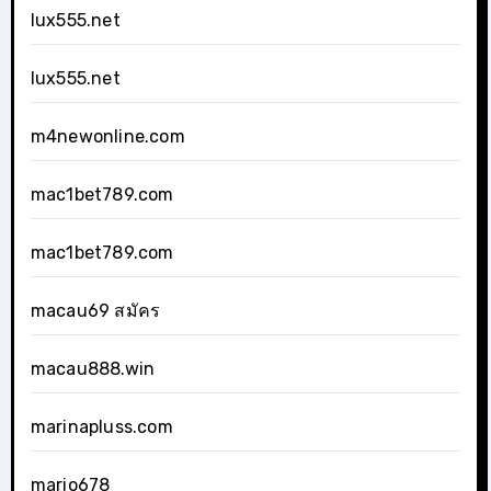
lux555.net
lux555.net
m4newonline.com
mac1bet789.com
mac1bet789.com
macau69 สมัคร
macau888.win
marinapluss.com
mario678