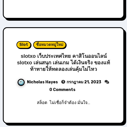
Slot
ชื่อหมวดหมู่ใหม่
slotxo เว็บประเทศไทย คาสิโนออนไลน์
slotxo เล่นสนุก เล่นเกม ได้เงินจริง ของแท้
ท้าทายให้ทดลองเล่นคุ้มไม่ไหว
Nicholas Hayes
กรกฎาคม 21, 2023
0 Comments
สล็อต ไม่เชื่อก็จำต้อง มั่นใจ…