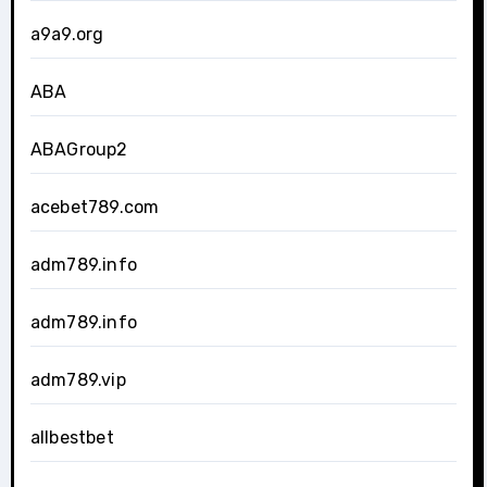
a9a9.org
ABA
ABAGroup2
acebet789.com
adm789.info
adm789.info
adm789.vip
allbestbet