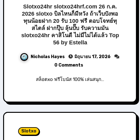
Slotxo24hr slotxo24hrf.com 26 ก.ค.
2026 slotxo บิลไหนก็มีหวัง ถ้าเว็บปังพอ
ทุนน้อยฝาก 20 รับ 100 ฟรี ตอบโจทย์ทุ
สไตล์ ฝากปุ๊บ ลุ้นปั๊บ รับความมัน
slotxo24hr คาสิโนดี ไม่มีไม่ได้แล้ว Top
56 by Estella
Nicholas Hayes
มิถุนายน 17, 2026
0 Comments
สล็อตxo ฟรีโบนัส 100% เล่นสนุก…
Slotxo