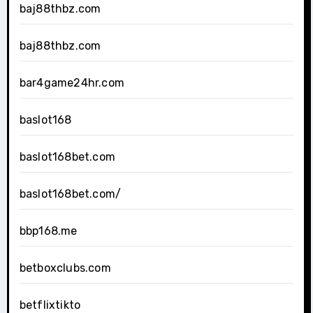
baj88thbz.com
baj88thbz.com
bar4game24hr.com
baslot168
baslot168bet.com
baslot168bet.com/
bbp168.me
betboxclubs.com
betflixtikto