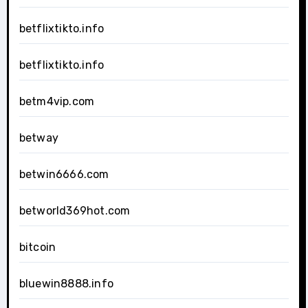
betflixtikto.info
betflixtikto.info
betm4vip.com
betway
betwin6666.com
betworld369hot.com
bitcoin
bluewin8888.info