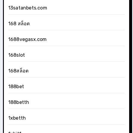
13satanbets.com
168 สล็อต
1688vegasx.com
168slot
168สล็อต
188bet
188betth
1xbetth