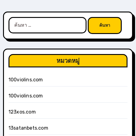
ค้นหา
สำหรับ:
หมวดหมู่
100violins.com
100violins.com
123xos.com
13satanbets.com