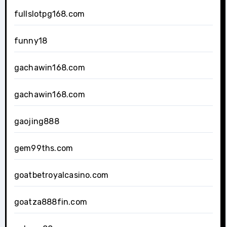
fullslotpg168.com
funny18
gachawin168.com
gachawin168.com
gaojing888
gem99ths.com
goatbetroyalcasino.com
goatza888fin.com