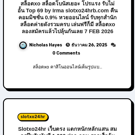
สล็อตxo สล็อตโบนัสเยอะ โปรแรง รับไม่
อั้น Top 69 by Irma slotxo24hrb.com คืน
คอมมิชชั่น 0.9% หวยออนไลน์ รับทุกสำนัก
สล็อตค่ายดังรวมครบ เล่นฟรีก็มี สล็อตxo
ลองสมัครแล้วไปลุ้นกันเลย 7 FEB 2026
Nicholas Hayes
ธันวาคม 26, 2025
0 Comments
สล็อตxo คาสิโนออนไลน์เต็มรูปแบ…
slotxo24hr
Slotxo24hr เว็บตรง แตกหนักหลักแสน สม