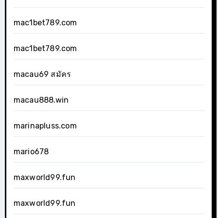
mac1bet789.com
mac1bet789.com
macau69 สมัคร
macau888.win
marinapluss.com
mario678
maxworld99.fun
maxworld99.fun