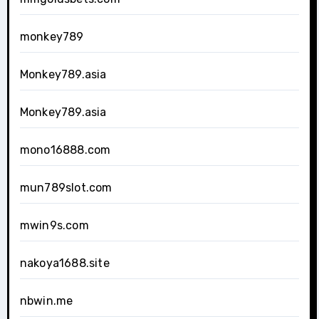
monkey789
Monkey789.asia
Monkey789.asia
mono16888.com
mun789slot.com
mwin9s.com
nakoya1688.site
nbwin.me