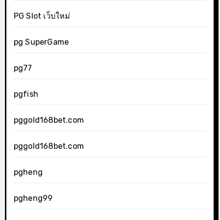
PG Slot เว็บใหม่
pg SuperGame
pg77
pgfish
pggold168bet.com
pggold168bet.com
pgheng
pgheng99