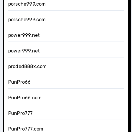
porsche999.com
porsche999.com
power999.net
power999.net
proded888x.com
PunPro66
PunPro66.com
PunPro777
PunPro777.com