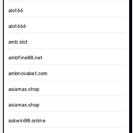
alot66
alot666
amb slot
ambfine88.net
ambnovabet.com
asiamax.shop
asiamax.shop
askwin88.online