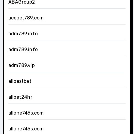
ABAGroup2
acebet789.com
adm789.info
adm789.info
adm789.vip
allbestbet
allbet24hr
allone745s.com
allone745s.com