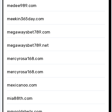
medee989.com
meekin365day.com
megawaysbet789.com
megawaysbet789.net
mercyrosa168.com
mercyrosa168.com
mexicanoo.com
mia88th.com
mmgoldsbets.com