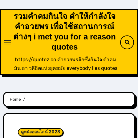
Skip
to
รวมคำคมกินใจ คำให้กำลังใจ
content
คำอวยพร เพื่อใช้สถานการณ์
ต่างๆ i met you for a reason
quotes
https://quotez.co คำอวยพรลึกซึ้งกินใจ คำคม
มัน ฮา วลีฮิตแห่งยุคสมัย everybody lies quotes
Home
ดูหนังออนไลน์ 2023