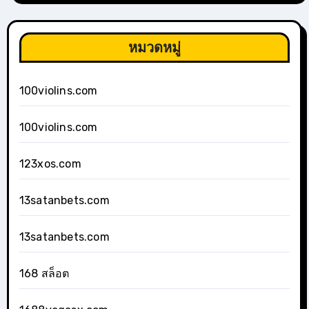
หมวดหมู่
100violins.com
100violins.com
123xos.com
13satanbets.com
13satanbets.com
168 สล็อต