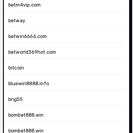
betm4vip.com
betway
betwin6666.com
betworld369hot.com
bitcoin
bluewin8888.info
bng55
bombet888.win
bombet888.win