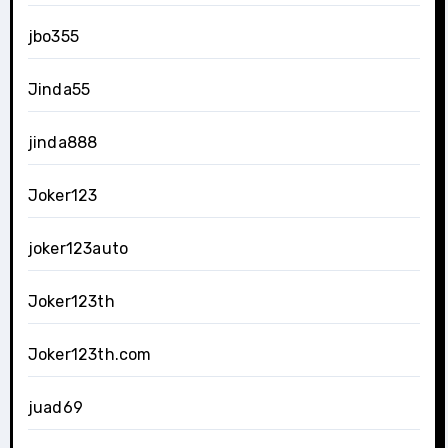
jbo355
Jinda55
jinda888
Joker123
joker123auto
Joker123th
Joker123th.com
juad69