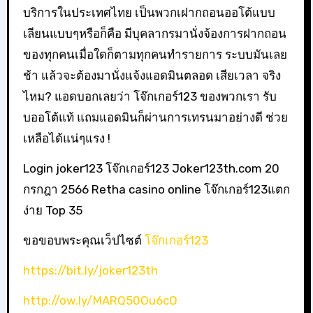
บริการในประเทศไทย เป็นพวกเฝากถอนออโต้แบบ
เลียนแบบๆหรือก็คือ มีบุคลากรมานั่งจ้องการฝากถอน
ของทุกคนเมื่อใดก็ตามทุกคนทำรายการ ระบบมันเลย
ช้า แล้วจะต้องมานั่งแจ้งแอดมินตลอด เสียเวลา จริง
ไหม? แอดบอกเลยว่า โจ๊กเกอร์123 ของพวกเรา รับ
บออโต้แท้ แถมแอดมินก็ผ่านการเทรนมาอย่างดี ช่วย
เหลือได้แน่ๆแรง !
Login joker123 โจ๊กเกอร์123 Joker123th.com 20
กรกฎา 2566 Retha casino online โจ๊กเกอร์123แตก
ง่าย Top 35
ขอขอบพระคุณเว็ปไซต์
โจ๊กเกอร์123
https://bit.ly/joker123th
http://ow.ly/MARQ50Ou6cO