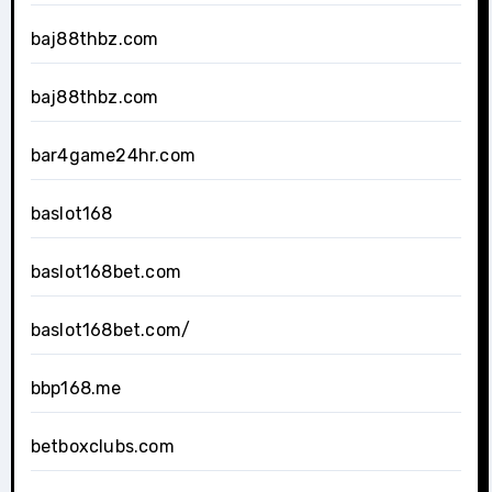
baj88thbz.com
baj88thbz.com
bar4game24hr.com
baslot168
baslot168bet.com
baslot168bet.com/
bbp168.me
betboxclubs.com