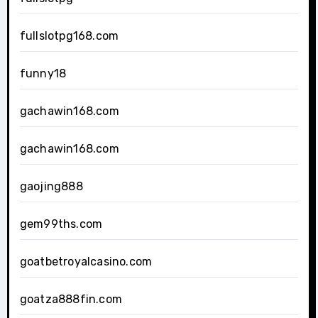
fullslotpg168.com
funny18
gachawin168.com
gachawin168.com
gaojing888
gem99ths.com
goatbetroyalcasino.com
goatza888fin.com