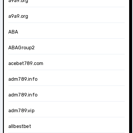
a9a9.org
a9a9.org
ABA
ABAGroup2
acebet789.com
adm789.info
adm789.info
adm789.vip
allbestbet