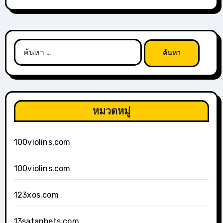
ค้นหา
สำหรับ:
หมวดหมู่
100violins.com
100violins.com
123xos.com
13satanbets.com