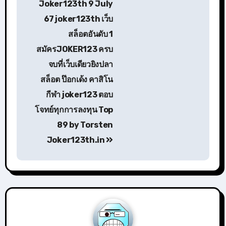
Joker123th 9 July
เรื่อง
67 joker123th เว็บ
สล็อตอันดับ 1
สมัครJOKER123 ครบ
จบที่เว็บเดียวยิงปลา
สล็อต ป๊อกเด้ง คาสิโน
กีฬา joker123 ตอบ
โจทย์ทุกการลงทุน Top
89 by Torsten
Joker123th.in