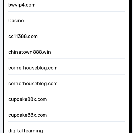
bwvip4.com
Casino
cc11388.com
chinatown888.win
cornerhouseblog.com
cornerhouseblog.com
cupcake88x.com
cupcake88x.com
digital learning