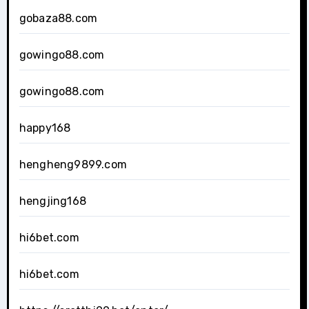
gobaza88.com
gowingo88.com
gowingo88.com
happy168
hengheng9899.com
hengjing168
hi6bet.com
hi6bet.com