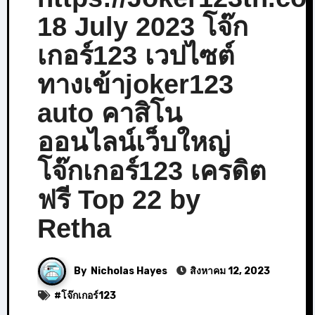
18 July 2023 โจ๊ก
เกอร์123 เวปไซต์
ทางเข้าjoker123
auto คาสิโน
ออนไลน์เว็บใหญ่
โจ๊กเกอร์123 เครดิต
ฟรี Top 22 by
Retha
By
Nicholas Hayes
สิงหาคม 12, 2023
#
โจ๊กเกอร์123