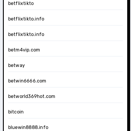
betflixtikto
betflixtikto.info
betflixtikto.info
betm4vip.com
betway
betwin6666.com
betworld369hot.com
bitcoin
bluewin8888.info