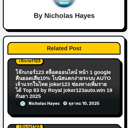
By
Nicholas Hayes
Related Post
โจ๊กเกอร์123
โจ๊กเกอร์123 สล็อตออนไลน์ หน้า 1 google
คืนยอดเสีย10% โบนัสแตกง่ายระบบ AUTO
เจ้าแรกในไทย joker123 ช่องทางเพิ่มราย
ได้ Top 83 by Royal joker123auto.win 19
กันยา 2025
<
Nicholas Hayes
ตุลาคม 10, 2025
โจ๊กเกอร์123