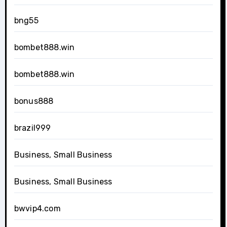
bng55
bombet888.win
bombet888.win
bonus888
brazil999
Business, Small Business
Business, Small Business
bwvip4.com