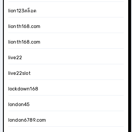
lion123สล็อต
lionth168.com
lionth168.com
live22
live22slot
lockdown168
london45
london6789.com