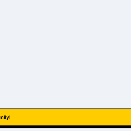
mily!