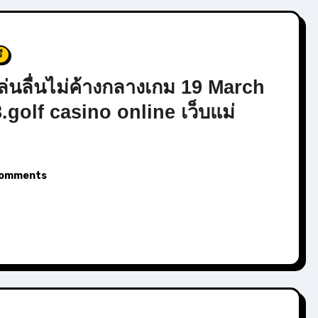
ี
ล่นลื่นไม่ค้างกลางเกม 19 March
.golf casino online เว็บแม่
Comments