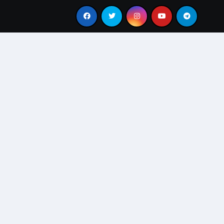
็อตและบาคาร่า ฝากนี้เกินคุ้มรับทุนฟรี 100 เล่นลื่น ไม่มีสะดุด 