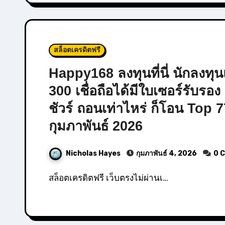
สล็อตเครดิตฟรี
Happy168 ลงทุนที่นี่ นักลงทุน
300 เชื่อถือได้มีใบเซอร์รับรอ
ชัวร์ ถอนเท่าไหร่ ก็โอน Top
กุมภาพันธ์ 2026
Nicholas Hayes
กุมภาพันธ์ 4, 2026
0 
สล็อตเครดิตฟรี เว็บตรงไม่ผ่านเ…