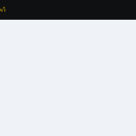
gtem168e.com 6 September 2026 สล็อตเว็บตรง เว็บเดียวครบ ทั้งสล