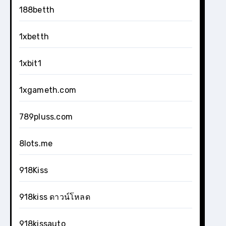
188betth
1xbetth
1xbit1
1xgameth.com
789pluss.com
8lots.me
918Kiss
918kiss ดาวน์โหลด
918kissauto