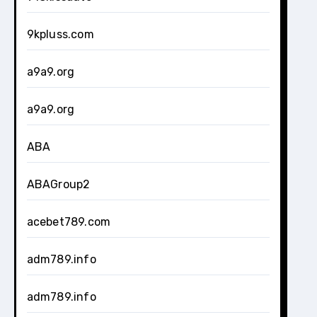
9kpluss.com
a9a9.org
a9a9.org
ABA
ABAGroup2
acebet789.com
adm789.info
adm789.info