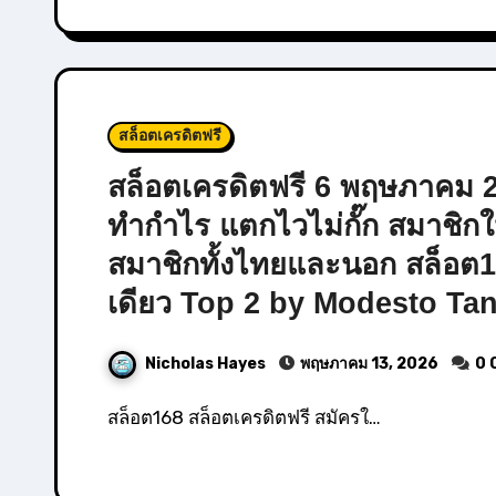
สล็อตเครดิตฟรี
สล็อตเครดิตฟรี 6 พฤษภาคม 
ทำกำไร แตกไวไม่กั๊ก สมาชิกใ
สมาชิกทั้งไทยและนอก สล็อต1
เดียว Top 2 by Modesto T
Nicholas Hayes
พฤษภาคม 13, 2026
0 
สล็อต168 สล็อตเครดิตฟรี สมัครใ…