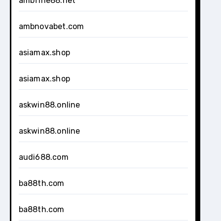
ambfine88.net
ambnovabet.com
asiamax.shop
asiamax.shop
askwin88.online
askwin88.online
audi688.com
ba88th.com
ba88th.com