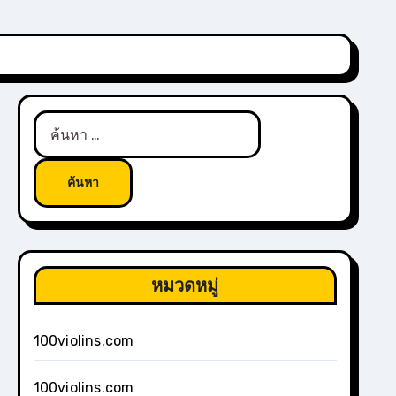
ค้นหา
สำหรับ:
หมวดหมู่
100violins.com
100violins.com