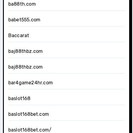
ba88th.com
babet555.com
Baccarat
baj88thbz.com
baj88thbz.com
bar4game24hr.com
baslot168
baslot168bet.com
baslot168bet.com/