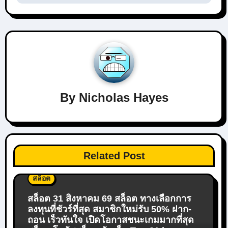
By
Nicholas Hayes
Related Post
สล็อต
สล็อต 31 สิงหาคม 69 สล็อต ทางเลือกการ
ลงทุนที่ชัวร์ที่สุด สมาชิกใหม่รับ 50% ฝาก-
ถอน เร็วทันใจ เปิดโอกาสชนะเกมมากที่สุด