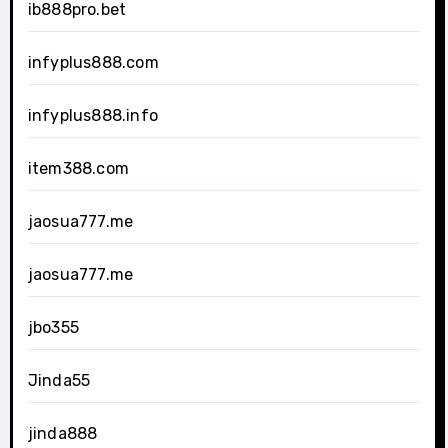
ib888pro.bet
infyplus888.com
infyplus888.info
item388.com
jaosua777.me
jaosua777.me
jbo355
Jinda55
jinda888