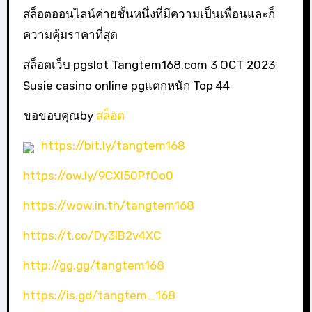
สล็อตออนไลน์ค่ายชั้นหนึ่งที่มีความเป็นเพื่อนและก็
ความคุ้มราคาที่สุด
สล็อตเว็บ pgslot Tangtem168.com 3 OCT 2023
Susie casino online pgแตกหนัก Top 44
ขอขอบคุณby
สล็อต
https://bit.ly/tangtem168
https://ow.ly/9CXI50PfOo0
https://wow.in.th/tangtem168
https://t.co/Dy3IB2v4XC
http://gg.gg/tangtem168
https://is.gd/tangtem_168