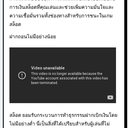
การเงินสล็อตที่คุณเล่นและช่วยเพิ่มความมั่นใจและ
ความเชื่อมั่นรวมทั้งช่องทางสำหรับการชนะในเกม
สล็อต
ฝากถอนไม่มีอย่างน้อย
สล็อต ยอมรับกระบวนการทำธุรกรรมฝากเบิกเงินโดย
ไม่มีอย่างต่ำ นี่เป็นสิ่งที่ได้เปรียบสำหรับผู้เล่นที่ไม่