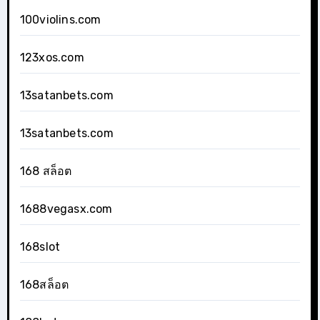
100violins.com
123xos.com
13satanbets.com
13satanbets.com
168 สล็อต
1688vegasx.com
168slot
168สล็อต