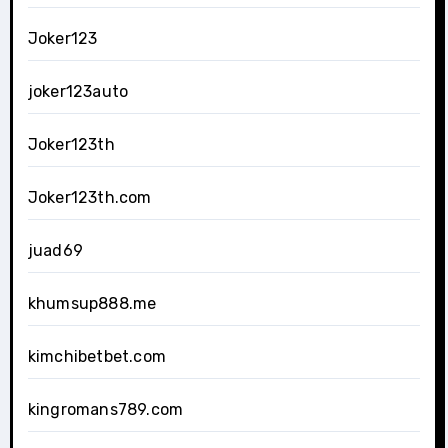
Joker123
joker123auto
Joker123th
Joker123th.com
juad69
khumsup888.me
kimchibetbet.com
kingromans789.com