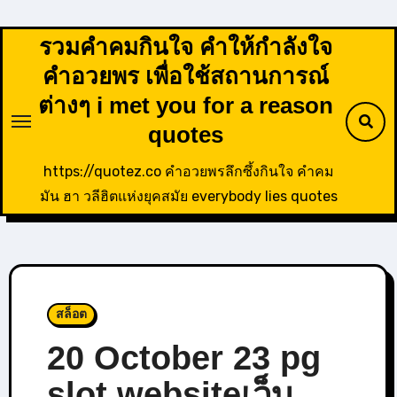
Skip
to
รวมคำคมกินใจ คำให้กำลังใจ
content
คำอวยพร เพื่อใช้สถานการณ์
ต่างๆ i met you for a reason
quotes
https://quotez.co คำอวยพรลึกซึ้งกินใจ คำคม
มัน ฮา วลีฮิตแห่งยุคสมัย everybody lies quotes
สล็อต
20 October 23 pg
slot websiteเว็บ