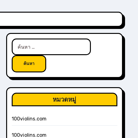
ค้นหา
สำหรับ:
หมวดหมู่
100violins.com
100violins.com