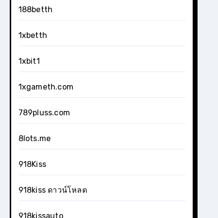
188betth
1xbetth
1xbit1
1xgameth.com
789pluss.com
8lots.me
918Kiss
918kiss ดาวน์โหลด
918kissauto