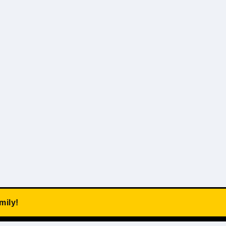
mily!