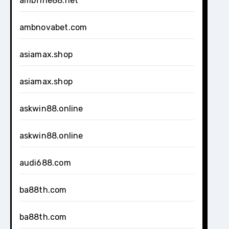
ambfine88.net
ambnovabet.com
asiamax.shop
asiamax.shop
askwin88.online
askwin88.online
audi688.com
ba88th.com
ba88th.com