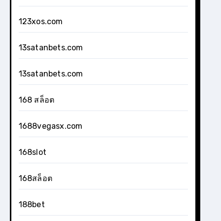
123xos.com
13satanbets.com
13satanbets.com
168 สล็อต
1688vegasx.com
168slot
168สล็อต
188bet