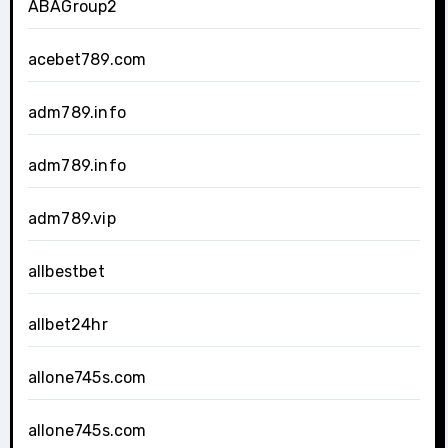
ABAGroup2
acebet789.com
adm789.info
adm789.info
adm789.vip
allbestbet
allbet24hr
allone745s.com
allone745s.com