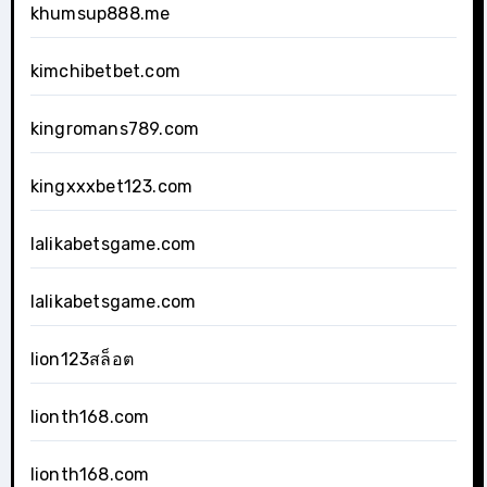
khumsup888.me
kimchibetbet.com
kingromans789.com
kingxxxbet123.com
lalikabetsgame.com
lalikabetsgame.com
lion123สล็อต
lionth168.com
lionth168.com