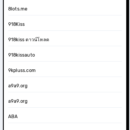
8lots.me
918Kiss
918kiss ดาวน์โหลด
918kissauto
9kpluss.com
a9a9.org
a9a9.org
ABA