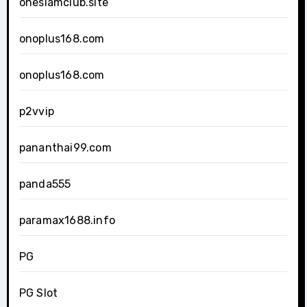
onesiamclub.site
onoplus168.com
onoplus168.com
p2vvip
pananthai99.com
panda555
paramax1688.info
PG
PG Slot