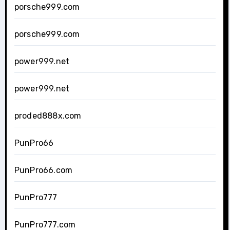
porsche999.com
porsche999.com
power999.net
power999.net
proded888x.com
PunPro66
PunPro66.com
PunPro777
PunPro777.com