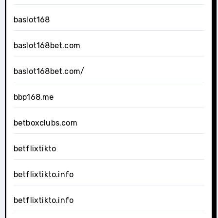
baslot168
baslot168bet.com
baslot168bet.com/
bbp168.me
betboxclubs.com
betflixtikto
betflixtikto.info
betflixtikto.info