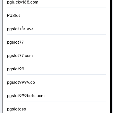
pglucky168.com
PGSlot
pgslot เว็บตรง
pgslot77
pgslot77.com
pgslot99
pgslot9999.co
pgslot999bets.com
pgslotceo