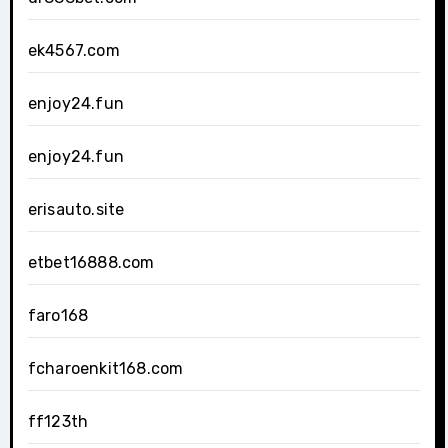
ek4567.com
enjoy24.fun
enjoy24.fun
erisauto.site
etbet16888.com
faro168
fcharoenkit168.com
ff123th