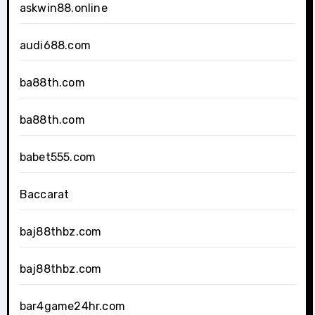
askwin88.online
audi688.com
ba88th.com
ba88th.com
babet555.com
Baccarat
baj88thbz.com
baj88thbz.com
bar4game24hr.com