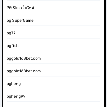
PG Slot เว็บใหม่
pg SuperGame
pg77
pgfish
pggold168bet.com
pggold168bet.com
pgheng
pgheng99