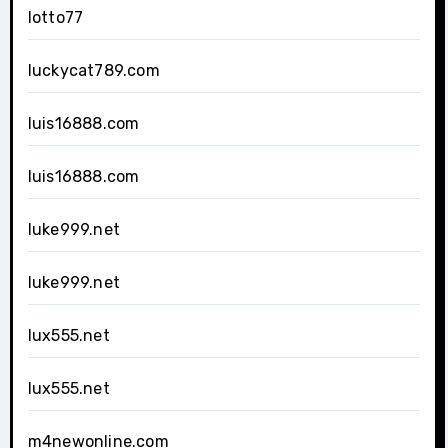
lotto77
luckycat789.com
luis16888.com
luis16888.com
luke999.net
luke999.net
lux555.net
lux555.net
m4newonline.com