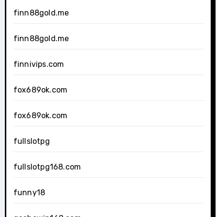
finn88gold.me
finn88gold.me
finnivips.com
fox689ok.com
fox689ok.com
fullslotpg
fullslotpg168.com
funny18