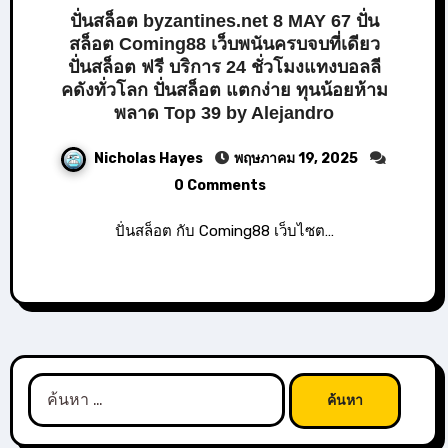
ปั่นสล็อต byzantines.net 8 MAY 67 ปั่น
สล็อต Coming88 เว็บพนันครบจบที่เดียว
ปั่นสล็อต ฟรี บริการ 24 ชั่วโมงแทงบอลลี
คดังทั่วโลก ปั่นสล็อต แตกง่าย ทุนน้อยห้าม
พลาด Top 39 by Alejandro
Nicholas Hayes
พฤษภาคม 19, 2025
0 Comments
ปั่นสล็อต กับ Coming88 เว็บไซต…
ค้นหา
สำหรับ: