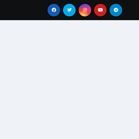
ล่นลื่น ไม่มีสะดุด คุ้มค่าการเดิมพัน ที่สุดในวงการ สล็อต168 เ