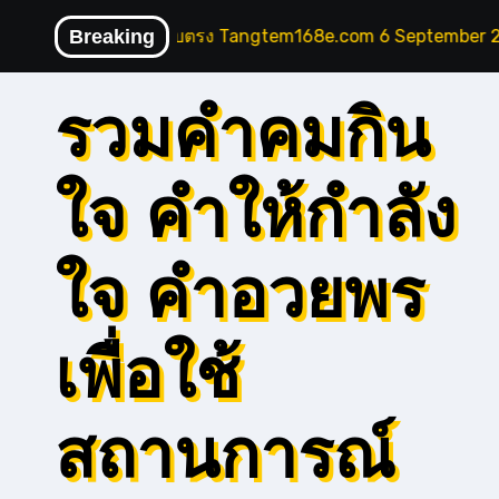
Skip
สล็อตเว็บตรง Tangtem168e.com 6 September 2026 สล็อตเว็บตรง 
Breaking
to
content
รวมคำคมกิน
ใจ คำให้กำลัง
ใจ คำอวยพร
เพื่อใช้
สถานการณ์