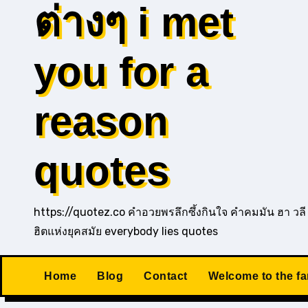
ต่างๆ i met
you for a
reason
quotes
https://quotez.co คำอวยพรลึกซึ้งกินใจ คำคมมัน ฮา วลี
ฮิตแห่งยุคสมัย everybody lies quotes
Home
Blog
Contact
Welcome to the fa