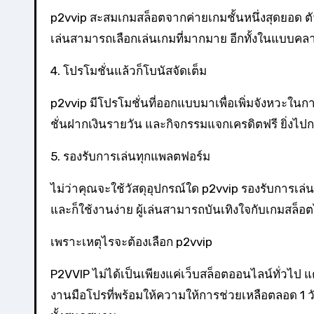
p2vvip สะสมเกมสล็อตจากค่ายเกมชั้นหนึ่งสุดยอด ต
เล่นสามารถเลือกเล่นเกมที่มากมาย อีกทั้งในแบบคลาสส
4. โปรโมชั่นแล้วก็โบนัสจัดเต็ม
p2vvip มีโปรโมชั่นที่ออกแบบมาเพื่อเพิ่มจังหวะในก
ชั่นฝากเงินรายวัน และกิจกรรมแจกเครดิตฟรี ยิ่งไปกว่
5. รองรับการเล่นทุกแพลตฟอร์ม
ไม่ว่าคุณจะใช้วัสดุอุปกรณ์ใด p2vvip รองรับการเล่น
และก็ใช้งานง่าย ผู้เล่นสามารถบันเทิงใจกับเกมสล็อต
เพราะเหตุไรจะต้องเลือก p2vvip
P2VVIP ไม่ได้เป็นเพียงแค่เว็บสล็อตออนไลน์ทั่วไป แต่ว่
งานมือโปรที่พร้อมให้ความให้การช่วยเหลือตลอด 1 ว