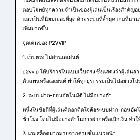
ในสมัยที่เกมสล็อตออนไลน์เปลี่ยนเป็นหนึ่งในแบบอย่าง
ตอบโจทย์ทุกความจำเป็นของผู้เล่นเป็นเรื่องสำคัญอย
และเป็นที่นิยมเยอะที่สุด ด้วยระบบที่ล้ำยุค เกมที่น
เพิ่มมากขึ้น
จุดเด่นของ P2VVIP
1. เว็บตรง ไม่ผ่านเอเย่นต์
p2vvip ให้บริการในแบบเว็บตรง ซึ่งแสดงว่าผู้เล่น
ตัวแทนหรือเอเย่นต์ ทำให้ทุกธุรกรรมเป็นไปอย่างโปร่
2. ระบบฝาก-ถอนอัตโนมัติ ไม่มีอย่างต่ำ
หนึ่งในข้อดีที่ผู้เล่นติดอกติดใจคือระบบฝาก-ถอนอัต
ชั่วโมง โดยไม่มีอย่างต่ำในการฝากหรือเบิกเงิน ทำให
3. เกมสล็อตมากมายจากค่ายชั้นแนวหน้า