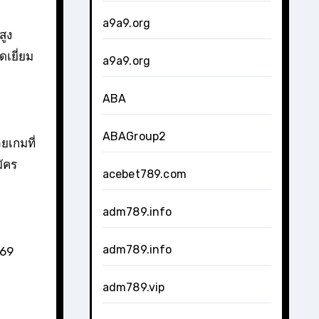
a9a9.org
สูง
เยี่ยม
a9a9.org
ABA
ABAGroup2
ยเกมที่
มัคร
acebet789.com
adm789.info
adm789.info
 69
adm789.vip