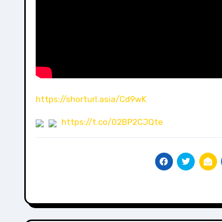
https://shorturl.asia/Cd9wK
https://t.co/02BP2CJQte