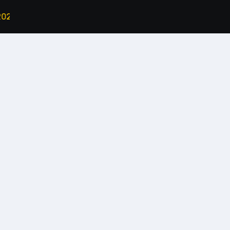
เว็บเดียวครบ ทั้งสล็อตและบาคาร่า ฝากนี้เกินคุ้มรับทุนฟรี 100 เ