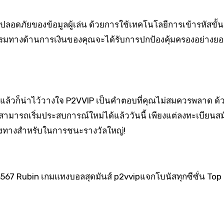
อดภัยของข้อมูลผู้เล่น ด้วยการใช้เทคโนโลยีการเข้ารหัสขั้น
กรรมทางด้านการเงินของคุณจะได้รับการปกป้องคุ้มครองอย่างยอด
ล้วก็น่าไว้วางใจ P2VVIP เป็นคำตอบที่คุณไม่สมควรพลาด ด้ว
ณสามารถเริ่มประสบการณ์ใหม่ได้แล้ววันนี้ เพียงแต่ลงทะเบียนส
่องทางสำหรับในการชนะรางวัลใหญ่!
67 Rubin เกมแทงบอลสุดมันส์ p2vvipแจกโบนัสทุกซีซั่น Top