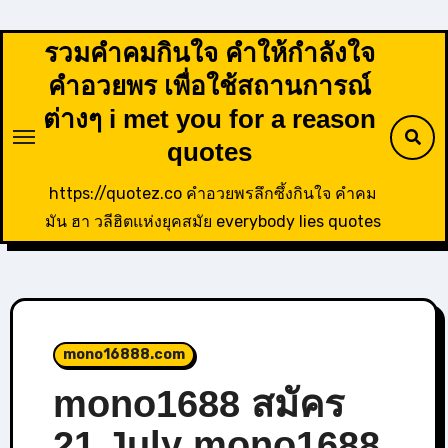
Skip
to
รวมคำคมกินใจ คำให้กำลังใจ
content
คำอวยพร เพื่อใช้สถานการณ์
ต่างๆ i met you for a reason
quotes
https://quotez.co คำอวยพรลึกซึ้งกินใจ คำคม
มัน ฮา วลีฮิตแห่งยุคสมัย everybody lies quotes
mono16888.com
mono1688 สมัคร
21 July mono1688