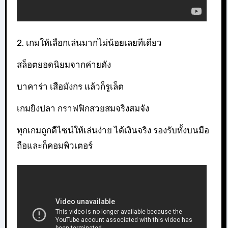
2. เกมให้เลือกเล่นมากไม่น้อยเลยทีเดียว
สล็อตยอดนิยมจากค่ายดัง
บาคาร่า เสือมังกร แล้วก็รูเล็ต
เกมยิงปลา กราฟฟิกสวยสมจริงสมจัง
ทุกเกมถูกดีไซน์ให้เล่นง่าย ได้เงินจริง รองรับทั้งบนมือ
ถือและก็คอมพิวเตอร์