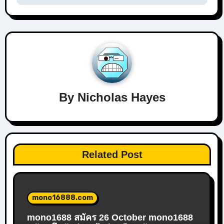
By
Nicholas Hayes
Related Post
mono16888.com
mono1688 สมัคร 26 October mono1688