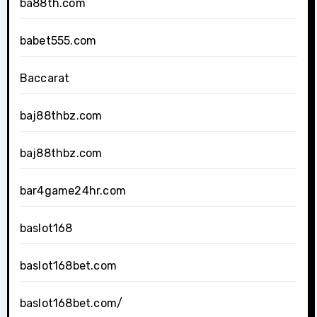
ba88th.com
babet555.com
Baccarat
baj88thbz.com
baj88thbz.com
bar4game24hr.com
baslot168
baslot168bet.com
baslot168bet.com/