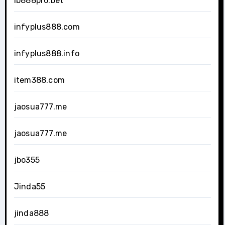
ib888pro.bet
infyplus888.com
infyplus888.info
item388.com
jaosua777.me
jaosua777.me
jbo355
Jinda55
jinda888