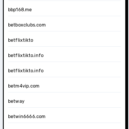
bbp168.me
betboxclubs.com
betflixtikto
betflixtikto.info
betflixtikto.info
betm4vip.com
betway
betwin6666.com