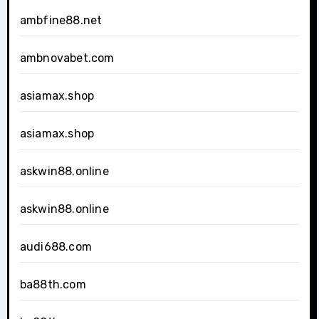
ambfine88.net
ambnovabet.com
asiamax.shop
asiamax.shop
askwin88.online
askwin88.online
audi688.com
ba88th.com