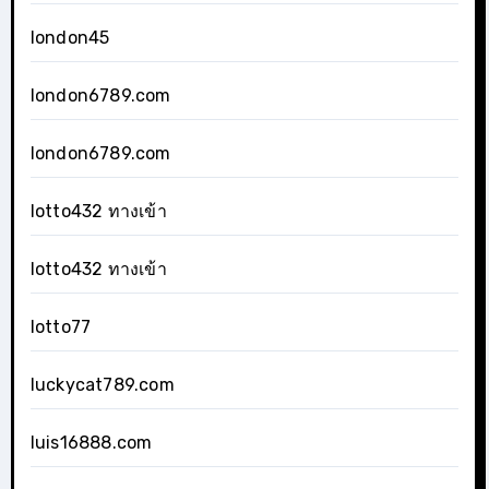
london45
london6789.com
london6789.com
lotto432 ทางเข้า
lotto432 ทางเข้า
lotto77
luckycat789.com
luis16888.com