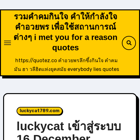
Skip
to
รวมคำคมกินใจ คำให้กำลังใจ
content
คำอวยพร เพื่อใช้สถานการณ์
ต่างๆ i met you for a reason
quotes
https://quotez.co คำอวยพรลึกซึ้งกินใจ คำคม
มัน ฮา วลีฮิตแห่งยุคสมัย everybody lies quotes
luckycat789.com
luckycat เข้าสู่ระบบ
16 December