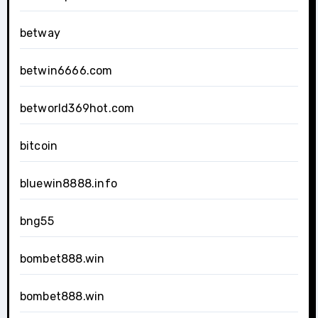
betway
betwin6666.com
betworld369hot.com
bitcoin
bluewin8888.info
bng55
bombet888.win
bombet888.win