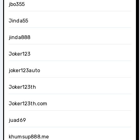
jbo355
Jinda55
jinda888
Joker123
joker123auto
Joker123th
Joker123th.com
juad69
khumsup888.me