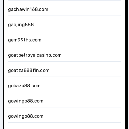
gachawin168.com
gaojing888
gem99ths.com
goatbetroyalcasino.com
goatza888fin.com
gobaza88.com
gowingo88.com
gowingo88.com