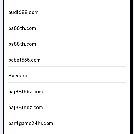
audi688.com
ba88th.com
ba88th.com
babet555.com
Baccarat
baj88thbz.com
baj88thbz.com
bar4game24hr.com