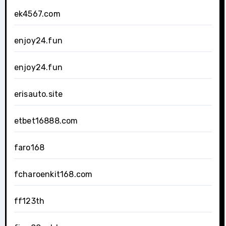
ek4567.com
enjoy24.fun
enjoy24.fun
erisauto.site
etbet16888.com
faro168
fcharoenkit168.com
ff123th