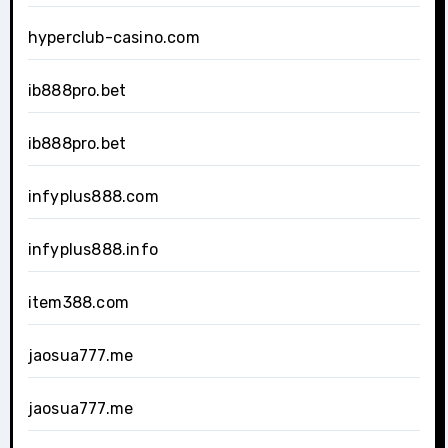
hyperclub-casino.com
ib888pro.bet
ib888pro.bet
infyplus888.com
infyplus888.info
item388.com
jaosua777.me
jaosua777.me