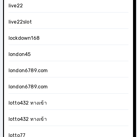
live22
live22slot
lockdown168
london45
london6789.com
london6789.com
lotto432 ทางเข้า
lotto432 ทางเข้า
lotto77