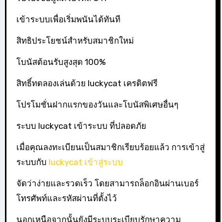
เข้าระบบเพื่อเริ่มพนันได้ทันที
สิทธิประโยชน์สำหรับสมาชิกใหม่
โบนัสต้อนรับสูงสุด 100%
สิทธิ์ทดลองเล่นด้วย luckycat เครดิตฟรี
โปรโมชั่นฝากแรกของวันและโบนัสพิเศษอื่นๆ
ระบบ luckycat เข้าระบบ ที่ปลอดภัย
เมื่อคุณลงทะเบียนเป็นสมาชิกเรียบร้อยแล้ว การเข้าสู่
ระบบกับ
luckycat เข้าสู่ระบบ
จัดว่าง่ายและรวดเร็ว โดยสามารถล็อกอินผ่านเบอร์
โทรศัพท์และรหัสผ่านที่ตั้งไว้
นอกเหนือจากนั้นยังมีระบบระเบียบรักษาความ