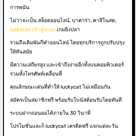
การพนัน
ไม่ว่าจะเป็น สล็อตออนไลน์, บาคาร่า, คาสิโนสด,
luckycat เข้าสู่ระบบ
เกมยิงปลา
รวมถึงเดิมพันกีฬาออนไลน์ โดยทุกบริการถูกปรับปรุง
ให้ทันสมัย
มีความเสถียรสูง และเข้าถึงง่ายอีกทั้งบนคอมพิวเตอร์
รวมทั้งโทรศัพท์เคลื่อนที่
คุณลักษณะเด่นที่ทำให้ luckycat ไม่เหมือนกัน
สมัครเป็นสมาชิกฟรี พร้อมรับโบนัสต้อนรับโดยทันที
ระบบฝากถอนออโต้ภายใน 30 วินาที
โปรโมชั่นและก็ luckycat เครดิตฟรี แจกแต่ละวัน