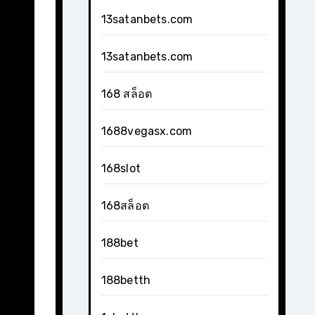
13satanbets.com
13satanbets.com
168 สล็อต
1688vegasx.com
168slot
168สล็อต
188bet
188betth