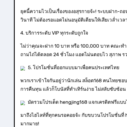
ยุคนี้ความไวเป็นเรื่องของอสุรกายจ้ะ! ระบบฝาก-ถ
วินาที ไม่ต้องรอแอดไม่นอนุมัติเตียนให้เสียเวล่ำเวลา
4. บริการระดับ VIP ทุกระดับถูกใจ
ไม่ว่าคุณจะฝาก 10 บาท หรือ 100,000 บาท คณะทำง
ถามไถ่ได้ตลอด 24 ชั่วโมง แอดไม่นตอบไว สุภาพ รว
5. โปรโมชั่นที่ออกแบบมาเพื่อคนประเทศไทย
พวกเราเข้าใจกันอยู่ว่านักเล่น สล็อต168 คนไทยชอบ
การคืนทุน แล้วก็โบนัสที่ทำเทิร์นง่าย ไม่สลับซับซ้
มัดรวมโปรเด็ด hengjing168 แจกเครดิตฟรีแบบ
มาถึงไฮไลท์ที่ทุกคนรอคอยจ้ะ กับขบวนโปรโมชั่นท
มากมาย!