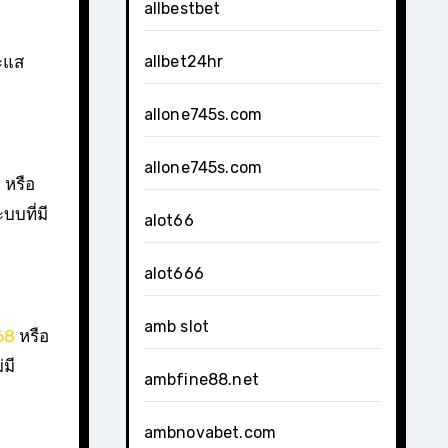
allbestbet
ระแส
allbet24hr
allone745s.com
allone745s.com
 หรือ
บบที่มี
alot66
alot666
amb slot
68
หรือ
มี
ambfine88.net
ambnovabet.com