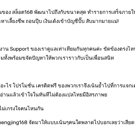
อนของ สล็อต168 พัฒนาไปถึงกับขนาดสุด ทำรายการเสร็จภายในไ
หาเลี้ยงชีพ ถอนปุ๊บ เงินเด้งเข้าบัญชีปั๊บ สับมากมายแม่!
าน Support ของเราดูแลเท่าเทียมกันทุกคนค่ะ ขัดข้องตรงไห
มทั้งพร้อมขจัดปัญหาให้พวกเราราวกับเป็นเพื่อนสนิท
อะไร โปรโมชั่น เครดิตฟรี ของพวกเราจึงเน้นย้ำไปที่การแจกเ
อน อ่านแล้วเข้าใจในทันทีไม่ต้องแปลไทยมีอิสรภาพย
ไม่เกรงใจคนไหนกัน
ี่ hengjing168 จัดมาให้แบบเน้นๆคนใดพลาดไปบอกเลยว่าเสีย