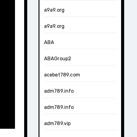
a9a9.org
a9a9.org
ABA
ABAGroup2
acebet789.com
adm789.info
adm789.info
adm789.vip