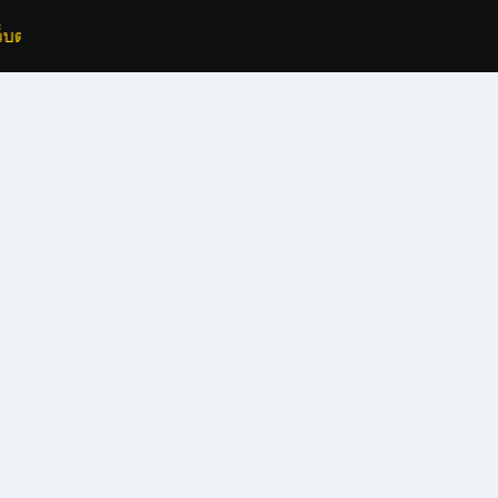
em168e.com 6 September 2026 สล็อตเว็บตรง เว็บเดียวครบ ทั้งสล็อ