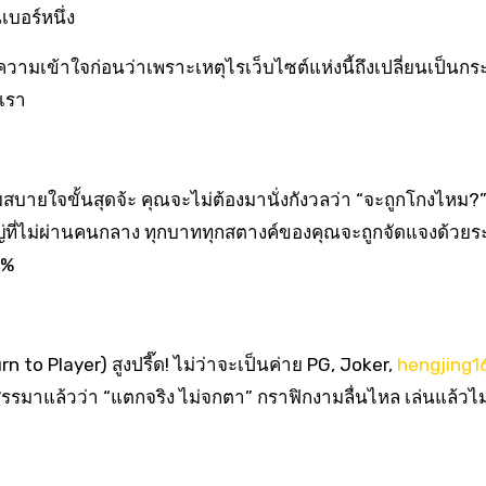
เบอร์หนึ่ง
ามเข้าใจก่อนว่าเพราะเหตุไรเว็บไซต์แห่งนี้ถึงเปลี่ยนเป็นก
เรา
บายใจขั้นสุดจ้ะ คุณจะไม่ต้องมานั่งกังวลว่า “จะถูกโกงไหม?”
ใหญ่ที่ไม่ผ่านคนกลาง ทุกบาททุกสตางค์ของคุณจะถูกจัดแจงด้วยระ
0%
 to Player) สูงปรี๊ด! ไม่ว่าจะเป็นค่าย PG, Joker,
hengjing1
สรรมาแล้วว่า “แตกจริง ไม่จกตา” กราฟิกงามลื่นไหล เล่นแล้วไม่