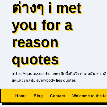
ต่างๆ i met
you for a
reason
quotes
https://quotez.co คำอวยพรลึกซึ้งกินใจ คำคมมัน ฮา วลี
ฮิตแห่งยุคสมัย everybody lies quotes
Home
Blog
Contact
Welcome to the fa