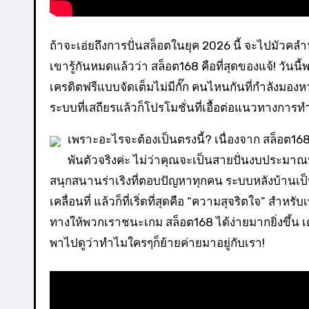
ถ้าจะเอ่ยถึงการปั่นสล็อตในยุค 2026 นี้ จะไปมัวคลำหา
เขารู้กันหมดแล้วว่า สล็อต168 คือที่สุดของแจ้! วัน
เครดิตฟรีแบบจัดเต็มไม่มีกั๊ก คนไหนกันที่กำลังมองหาทา
ระบบที่เสถียรแล้วก็โปรโมชั่นที่เอื้อต่อแนวทางการท
เพราะอะไรจะต้องเป็นตรงนี้? เนื่องจาก สล็อต168 ม
พันตัวจริงค่ะ ไม่ว่าคุณจะเป็นสายปั่นงบประมาณ
สนุกสนานร่าเริงที่ตอบปัญหาทุกคน ระบบหลังบ้านเป
เคลื่อนที่ แล้วก็ที่เริ่ดที่สุดคือ “ความสุจริตใจ” สำ
ทางให้พวกเราชนะเกม สล็อต168 ได้ง่ายมากยิ่งขึ้น
พาไปดูว่าทำไมใครๆก็ย้ายค่ายมาอยู่กับเรา!