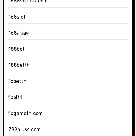
1688vegasx.com
168slot
168สล็อต
188bet
188betth
1xbetth
1xbit1
1xgameth.com
789pluss.com