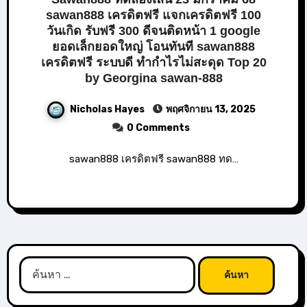
sawan888 เครดิตฟรี แจกเครดิตฟรี 100
วันเกิด รับฟรี 300 ดีจนติดหน้า 1 google
ยอดเล็กยอดใหญ่ โอนทันที sawan888
เครดิตฟรี ระบบดี ทำกำไรไม่สะดุด Top 20
by Georgina sawan-888
Nicholas Hayes
พฤศจิกายน 13, 2025
0 Comments
sawan888 เครดิตฟรี sawan888 ทด…
ค้นหา
สำหรับ: