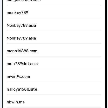
monkey789
Monkey789.asia
Monkey789.asia
mono16888.com
mun789slot.com
mwin9s.com
nakoya1688.site
nbwin.me