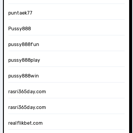
puntaek77
Pussy888
pussy888fun
pussy888play
pussy888win
rasri365day.com
rasri365day.com
realflikbet.com