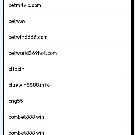
betm4vip.com
betway
betwin6666.com
betworld369hot.com
bitcoin
bluewin8888.info
bng55
bombet888.win
bombet888.win