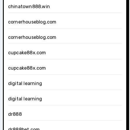
chinatown888.win
cornerhouseblog.com
cornerhouseblog.com
cupcake88x.com
cupcake88x.com
digital learning
digital learning
dr888
dr888bet.com