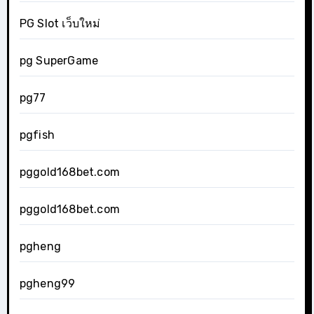
PG Slot เว็บใหม่
pg SuperGame
pg77
pgfish
pggold168bet.com
pggold168bet.com
pgheng
pgheng99