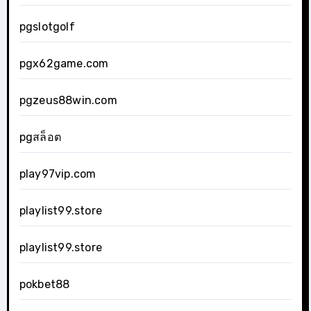
pgslotgolf
pgx62game.com
pgzeus88win.com
pgสล็อต
play97vip.com
playlist99.store
playlist99.store
pokbet88