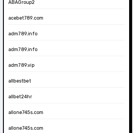
ABAGroup2
acebet789.com
adm789.info
adm789.info
adm789.vip
allbestbet
allbet24hr
allone745s.com
allone745s.com