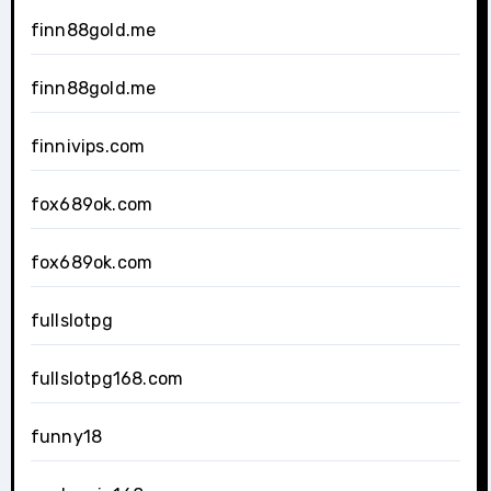
finn88gold.me
finn88gold.me
finnivips.com
fox689ok.com
fox689ok.com
fullslotpg
fullslotpg168.com
funny18