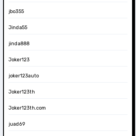
jbo355
Jinda55
jinda888
Joker123
joker123auto
Joker123th
Joker123th.com
juad69