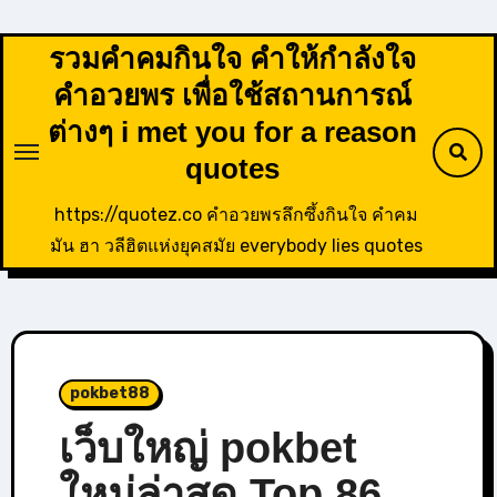
Skip
to
รวมคำคมกินใจ คำให้กำลังใจ
content
คำอวยพร เพื่อใช้สถานการณ์
ต่างๆ i met you for a reason
quotes
https://quotez.co คำอวยพรลึกซึ้งกินใจ คำคม
มัน ฮา วลีฮิตแห่งยุคสมัย everybody lies quotes
pokbet88
เว็บใหญ่ pokbet
ใหม่ล่าสุด Top 86