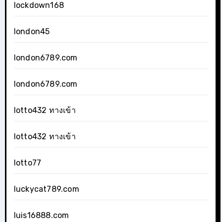
lockdown168
london45
london6789.com
london6789.com
lotto432 ทางเข้า
lotto432 ทางเข้า
lotto77
luckycat789.com
luis16888.com