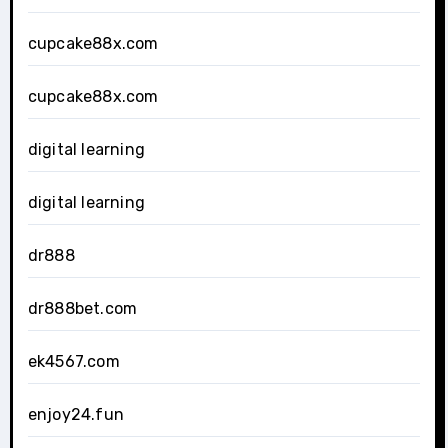
cupcake88x.com
cupcake88x.com
digital learning
digital learning
dr888
dr888bet.com
ek4567.com
enjoy24.fun