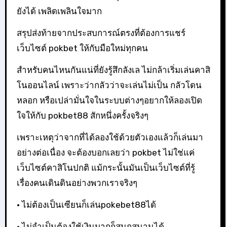
ยังได้ เพลิดเพลินใจมาก
สรุปส่งท้ายจากประสบการณ์ตรงที่ต้องการแชร์
เว็บไซต์ pokbet ให้กับมือใหม่ทุกคน
สำหรับคนไหนกันแน่ที่ยังรู้สึกลังเล ไม่กล้าเริ่มเล่นคาสิ
โนออนไลน์ เพราะว่ากลัวว่าจะเล่นไม่เป็น กลัวโดน
หลอก หรือเปล่ามั่นใจในระบบต่างๆอยากให้ลองเปิด
ใจให้กับ pokbet88 สักหนึ่งครั้งจริงๆ
เพราะเหตุว่าจากที่ได้ลองใช้ด้วยตัวเองแล้วก็เล่นมา
อย่างต่อเนื่อง จะต้องบอกเลยว่า pokbet ไม่ใช่แค่
เว็บไซต์คาสิโนปกติ แม้กระนั้นมันเป็นเว็บไซต์ที่รู้
เรื่องคนเดินดินอย่างพวกเราจริงๆ
• ไม่ต้องเป็นเซียนก็เล่นpokebet88ได้
• ไม่จำเป็นต้องใช้เงินมากก็สนุกสนานได้