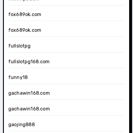
fox689ok.com
fox689ok.com
fullslotpg
fullslotpg168.com
funny18
gachawin168.com
gachawin168.com
gaojing888