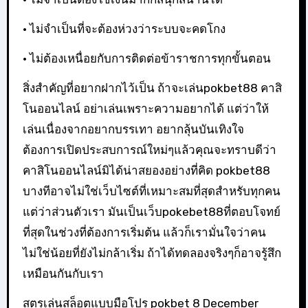
• ไม่จำเป็นที่จะต้องห่วงว่าระบบจะคดโกง
• ไม่ต้องเหนื่อยกับการติดต่อข้าราชการทุกขั้นตอน
สิ่งสำคัญที่อยากฝากไว้เป็น ถ้าจะเล่นpokbet88 คาสิ
โนออนไลน์ อย่าเล่นเพราะความอยากได้ แต่ว่าให้
เล่นเนื่องจากอยากบรรเทา อยากลุ้นบันเทิงใจ
ต้องการเปิดประสบการณ์ใหม่ๆแล้วคุณจะทราบดีว่า
คาสิโนออนไลน์มิได้น่าสยองอย่างที่คิด pokbet88
บางทีอาจไม่ใช่เว็บไซต์ที่เหมาะสมที่สุดสำหรับทุกคน
แต่ว่าส่วนตัวเรา มันเป็นเว็บpokebet88ที่ตอบโจทย์
ที่สุดในช่วงที่ต้องการเริ่มต้น แล้วก็เรามั่นใจว่าคน
ไม่ใช่น้อยที่ยังไม่กล้าเริ่ม ถ้าได้ทดลองจริงๆก็อาจรู้สึก
เหมือนกันกับเรา
สูตรเล่นสล็อตแบบมือโปร pokbet 8 December