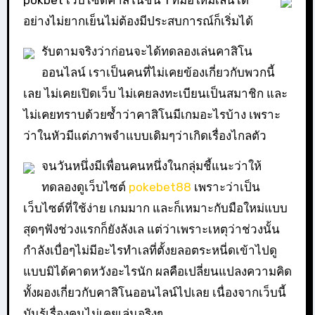
pokbet เว็บไซต์คาสิโนชั้น 1 ที่มือใหม่เล่นได้
อย่างไม่ยากเย็นไม่ต้องมีประสบการณ์ก็เริ่มได้
รับตามจริงว่าก่อนจะได้ทดลองเล่นคาสิโน
ออนไลน์ เราเป็นคนที่ไม่เคยข้องเกี่ยวกับพวกนี้
เลย ไม่เคยเปิดเว็บ ไม่เคยลงทะเบียนเป็นสมาชิก และ
ไม่เคยทราบด้วยซ้ำว่าคาสิโนมีเกมอะไรบ้าง เพราะ
ว่าในหัวมีแต่ภาพจำแบบเดิมๆว่าเกิดเรื่องไกลตัว
จนวันหนึ่งมีเพื่อนคนหนึ่งในกลุ่มชี้แนะว่าให้
ทดลองดูเว็บไซต์
pokebet88
เพราะว่าเป็น
เว็บไซต์ที่ใช้ง่าย เกมมาก และก็เหมาะกับมือใหม่แบบ
สุดๆฟังช่วงแรกก็ยังลังเล แต่ว่าเพราะเหตุว่าช่วงนั้น
กำลังเบื่อๆไม่มีอะไรทำเลที่ตั้งยลอตระหนี่ดเข้าไปดู
แบบมิได้คาดหวังอะไรนัก ผลคือเปลี่ยนแปลงความคิด
ทั้งผองเกี่ยวกับคาสิโนออนไลน์ไปเลย เนื่องจากเว็บนี้
มันรู้เรื่องคนไม่เคยเล่นจริงๆ