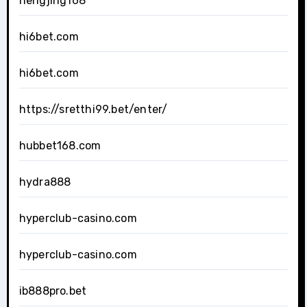
hengjing168
hi6bet.com
hi6bet.com
https://sretthi99.bet/enter/
hubbet168.com
hydra888
hyperclub-casino.com
hyperclub-casino.com
ib888pro.bet