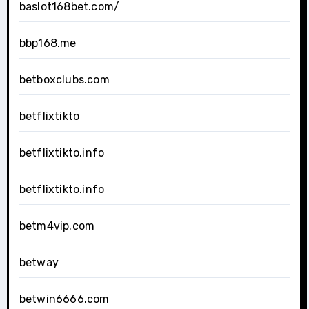
baslot168bet.com/
bbp168.me
betboxclubs.com
betflixtikto
betflixtikto.info
betflixtikto.info
betm4vip.com
betway
betwin6666.com