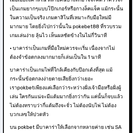
เป็นเกมยากๆแบบโป๊กเกอร์หรือกางล็คแจ็ค แม้กระนั้น
ในความเป็นจริง เกมคาสิโนที่เหมาะกับมือใหม่มี
มากมาย โดยยิ่งไปกว่านั้นใน pokebet88 ที่รวบรวม
เกมเล่นง่าย ลุ้นไว เห็นผลชัดข้างในไม่กี่วินาที
• บาคาร่าเป็นเกมที่มือใหม่ควรจะเริ่ม เนื่องจากไม่
ต้องจำข้อตกลงมากมายก็เล่นเป็นใน 1 นาที
บาคาร่าเป็นเกมไพ่ที่ใกล้เคียงกับป๊อกเด้งที่สุด แม้
กระนั้นข้อตกลงง่ายดายเสียยิ่งกว่าเยอะ
เราpokbetเพียงแค่เลือกว่าระหว่างฝั่งเจ้ามือหรือฝั่งผู้
เล่น ใครกันแน่จะมีแต้มมากยิ่งกว่ากัน แค่นั้นก็จบแล้ว
ไม่ต้องทราบว่ากี่แต้มถึงจะจั่ว ไม่ต้องนับไพ่ ไม่ต้อง
บวกเลขให้ปวดหัว
บน pokbet มีบาคาร่าให้เลือกจากหลายค่าย เช่น SA