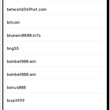
betworld369hot.com
bitcoin
bluewin8888.info
bng55
bombet888.win
bombet888.win
bonus888
brazil999