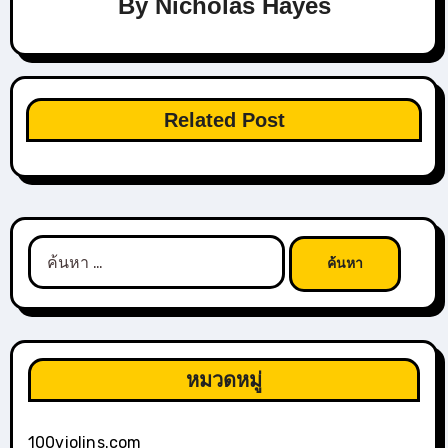
By
Nicholas Hayes
Related Post
ค้นหา
สำหรับ:
หมวดหมู่
100violins.com