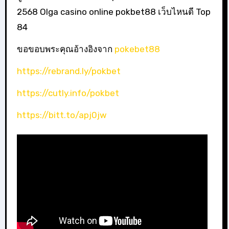
2568 Olga casino online pokbet88 เว็บไหนดี Top
84
ขอขอบพระคุณอ้างอิงจาก
pokebet88
https://rebrand.ly/pokbet
https://cutly.info/pokbet
https://bitt.to/apj0jw