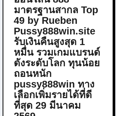
มาตรฐานสากล Top
49 by Rueben
Pussy888win.site
รับเงินคืนสูงสุด 1
หมื่น รวมเกมแบรนด์
ดังระดับโลก ทุนน้อย
ถอนหนัก
pussy888win ทาง
เลือกเพิ่มรายได้ที่ดี
ที่สุด 29 มีนาคม