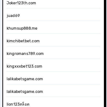
Joker123th.com
juad69
khumsup888.me
kimchibetbet.com
kingromans789.com
kingxxxbet123.com
lalikabetsgame.com
lalikabetsgame.com
lion123สล็อต