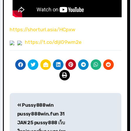
https://shorturl.asia/HCpxw
https://t.co/dljIG9wm2e
แนะแนว
Pussy888win
เรื่อง
pussy888win.fun 31
JAN 25 pussy888 เว็บ