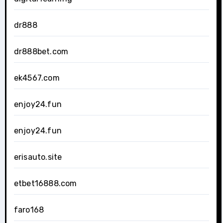
dr888
dr888bet.com
ek4567.com
enjoy24.fun
enjoy24.fun
erisauto.site
etbet16888.com
faro168