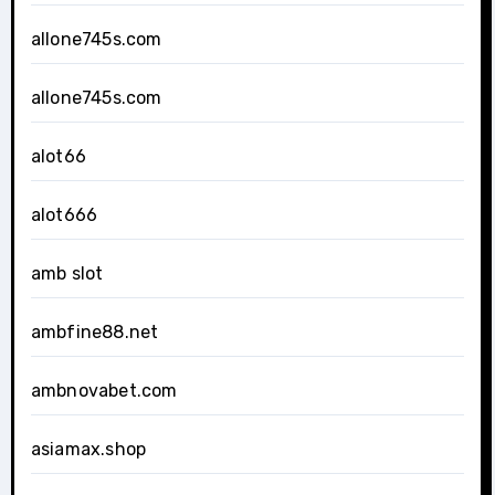
allone745s.com
allone745s.com
alot66
alot666
amb slot
ambfine88.net
ambnovabet.com
asiamax.shop