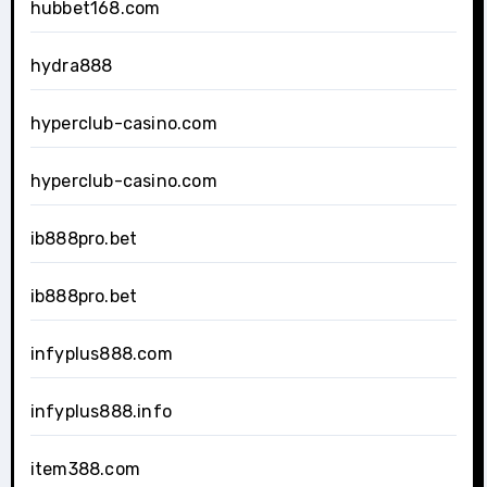
hubbet168.com
hydra888
hyperclub-casino.com
hyperclub-casino.com
ib888pro.bet
ib888pro.bet
infyplus888.com
infyplus888.info
item388.com