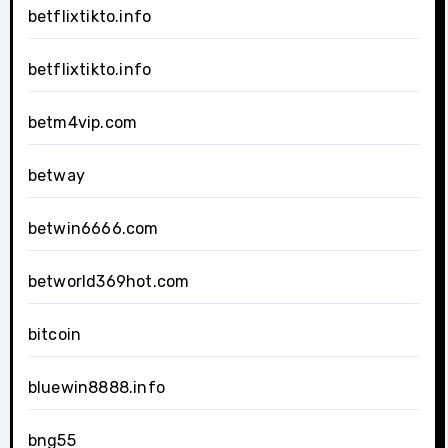
betflixtikto.info
betflixtikto.info
betm4vip.com
betway
betwin6666.com
betworld369hot.com
bitcoin
bluewin8888.info
bng55