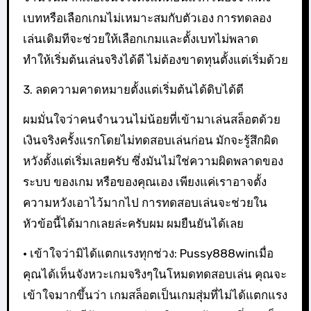
เบทหรือเลือกเกมไม่เหมาะสมกับตัวเอง การทดลอง
เล่นเดิมทีจะช่วยให้เลือกเกมและตั้งเบทไม่พลาด
ทำให้เริ่มต้นเล่นจริงได้ดี ไม่ต้องขาดทุนตั้งแต่เริ่มด้วย
3. ลดความคาดหมายตั้งแต่เริ่มต้นได้ดิบได้ดี
ผมมั่นใจว่าคนจำนวนไม่น้อยที่เข้ามาเล่นสล็อตด้วย
เงินจริงครั้งแรกโดยไม่ทดสอบเล่นก่อน มักจะรู้สึกผิด
หวังตั้งแต่เริ่มเลยครับ ซึ่งมันไม่ใช่ความผิดพลาดของ
ระบบ ของเกม หรือของคุณเอง เพียงแค่เราอาจตั้ง
ความหวังเอาไว้มากไป การทดสอบเล่นจะช่วยใน
หัวข้อนี้ได้มากเลยล่ะครับผม ผมยืนยันได้เลย
• เข้าใจว่ามิได้แตกแรงทุกช่วง: Pussy888winเมื่อ
คุณได้เห็นจังหวะเกมจริงๆในโหมดทดสอบเล่น คุณจะ
เข้าใจมากขึ้นว่า เกมสล็อตเป็นเกมสุ่มที่ไม่ได้แตกแรง