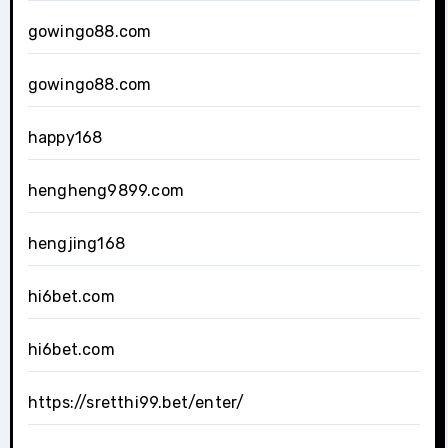
gowingo88.com
gowingo88.com
happy168
hengheng9899.com
hengjing168
hi6bet.com
hi6bet.com
https://sretthi99.bet/enter/