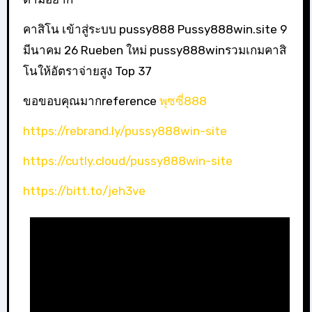
คาสิโน เข้าสู่ระบบ pussy888 Pussy888win.site 9
มีนาคม 26 Rueben ใหม่ pussy888winรวมเกมคาสิ
โนให้อัตราจ่ายสูง Top 37
ขอขอบคุณมากreference
พุซซี่888
https://rebrand.ly/pussy888win-site
https://cutly.cloud/pussy888win-site
https://bitt.to/jeh3ve