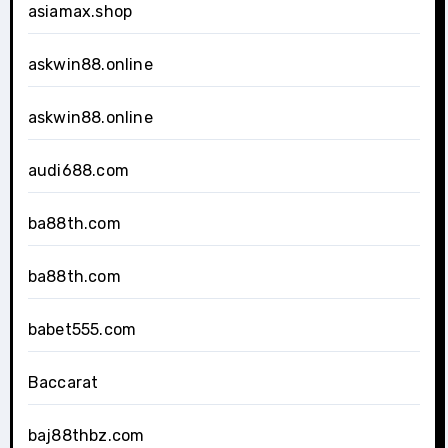
asiamax.shop
askwin88.online
askwin88.online
audi688.com
ba88th.com
ba88th.com
babet555.com
Baccarat
baj88thbz.com