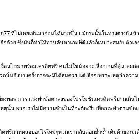
77 ที่ไม่เคยเล่นมาก่อนได้มากขึ้น แม้กระนั้นในทางตรงกันข้าม
กด้วย ซึ่งมันก็ทำให้ท่านค้นหาเกมที่ดีแล้วก็เหมาะสมกับตัวเอ
มีเงื่อนไขมาพร้อมเครดิตฟรี คนไม่ใช่น้อยจะเลือกเกมที่คุ้นเคยก่
กมพวกนั้นจึงบางครั้งอาจจะมิได้สมควร แต่เลือกเพราะเหตุว่าความ
 เพียงพอพวกเราเร่งทำข้อตกลงของโปรโมชันเครดิตฟรีมากเกินไ
ตุนั้น พวกเราไม่มีความจำเป็นที่จะต้องรีบเพื่อกระทำตามข้อแม
รดิตฟรีมาทดสอบอะไรใหม่ๆพวกเรากลับตอกย้ำซ้ำเติมด้วยเกมเด