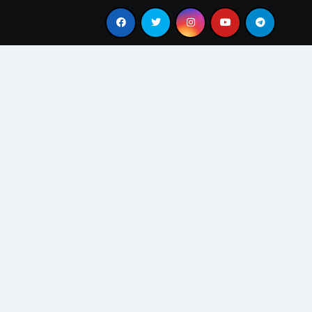
และบาคาร่า ฝากนี้เกินคุ้มรับทุนฟรี 100 เล่นลื่น ไม่มีสะดุด คุ้