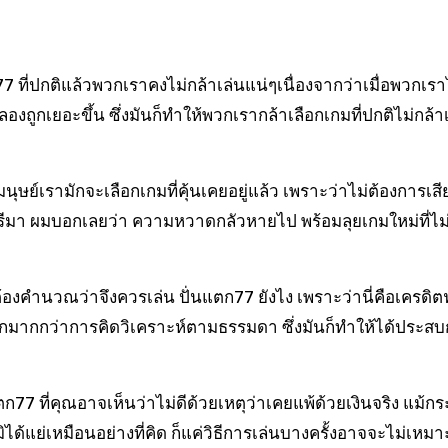
 ที่ปกติแล้วพวกเราคงไม่กล้าเล่นแน่ๆเนื่องจากว่าเมื่อพวกเราไ
องถูกเยอะขึ้น ซึ่งมันก็ทำให้พวกเรากล้าเลือกเกมที่ปกติไม่กล้า
มนุษย์เรามักจะเลือกเกมที่คุ้นเคยอยู่แล้ว เพราะว่าไม่ต้องการเสีย
ิตฟรีมา ผมบอกเลยว่า ความหวาดกลัวหายไป พร้อมลุยเกมใหม่ที่ไ
ต้องคำนวณว่าจึงควรเล่น ปั่นแตก77 ยังไง เพราะว่านี่คือเครดิตฟร
สึกมากกว่าการคิดวิเคราะห์ตามธรรมดา ซึ่งมันก็ทำให้ได้ประส
7 ที่คุณอาจเห็นว่าไม่ดีด้วยเหตุว่าเคยแพ้ด้วยเงินจริง แม้กระ
ได้แย่เหมือนอย่างที่คิด ก็แค่วิธีการเล่นบางครั้งอาจจะไม่เหมา