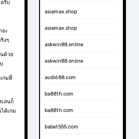
อรับ
asiamax.shop
asiamax.shop
ักจะ
ริงๆ
askwin88.online
่นด้วย
askwin88.online
ับ
audi688.com
กมที่
ba88th.com
รเล่นก็
ba88th.com
อได้เกม
babet555.com