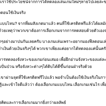
ให้เราใช้ประโยชน์จากการได้ทดลองเล่นเกมใหม่ๆหายไปเลยล่ะข
งตอนใช้เงินจริง
มแบบไหน? จากที่ผมสังเกตมาแล้ว คนที่ใช้เครดิตฟรีแล้วได้ผลม
ับ ด้วยเหตุว่าพวกเขาต้องการเลือกเกมจากการทดสอบด้วยตัวเองจ
กๆอย่างมาปนกันเลยครับ บางเกมเล่นเพราะอยากมองฟีลตอนเล
ำเงินด้วยเงินจริงๆได้ พวกเขาเพียงแค่อยากได้ทดลองแค่นั้นคร
การทดลองจังหวะของเกมก่อนเสมอ เพื่อฝึกอ่านจังหวะของแต่ละเ
่นป่วน หรือจังหวะต่างๆได้ดิบได้ดีขึ้นก่อนฝ่าจริงด้วย
พวกเขาผ่านจุดที่ใช้เครดิตฟรีไปแล้ว พอจำเป็นต้องใช้เงินจริงในกา
ู้และเข้าใจดีแล้วว่า ต้องเลือกเกมแบบไหน เลือกเกมเช่นไร เพื่
คิดและการเลือกเกมมากยิ่งกว่าผลลัพธ์