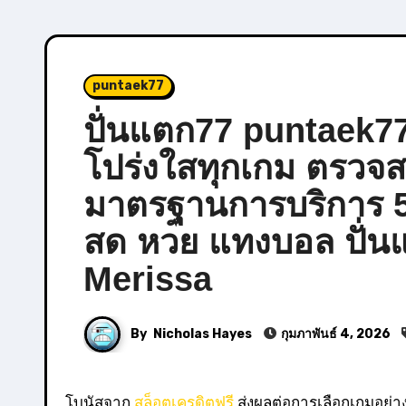
puntaek77
ปั่นแตก77 puntaek7
โปร่งใสทุกเกม ตรวจ
มาตรฐานการบริการ 5
สด หวย แทงบอล ปั่นแ
Merissa
By
Nicholas Hayes
กุมภาพันธ์ 4, 2026
โบนัสจาก
สล็อตเครดิตฟรี
ส่งผลต่อการเลือกเกมอย่า