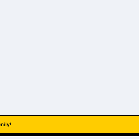
mily!