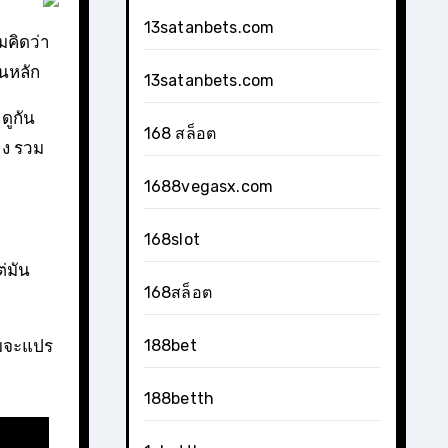
13satanbets.com
มคิดว่า
็นหลัก
13satanbets.com
ดูกัน
168 สล็อต
าง รวม
1688vegasx.com
168slot
่มัน
168สล็อต
เกมจะแปร
188bet
188betth