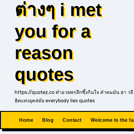
ต่างๆ i met
you for a
reason
quotes
https://quotez.co คำอวยพรลึกซึ้งกินใจ คำคมมัน ฮา วลี
ฮิตแห่งยุคสมัย everybody lies quotes
Home
Blog
Contact
Welcome to the fa