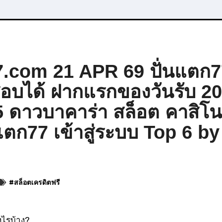
7.com 21 APR 69 ปั่นแตก7
สอบได้ ฝากแรกของวันรับ 2
 ดาวบาคาร่า สล็อต คาสิโน
ตก77 เข้าสู่ระบบ Top 6 by
#
สล็อตเครดิตฟรี
งไรบ้าง?