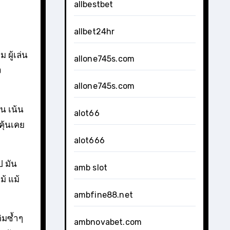
allbestbet
allbet24hr
 ผู้เล่น
allone745s.com
ง
allone745s.com
อน เน้น
alot66
คุ้นเคย
alot666
ป มัน
amb slot
้ แม้
ambfine88.net
ิมซ้ำๆ
ambnovabet.com