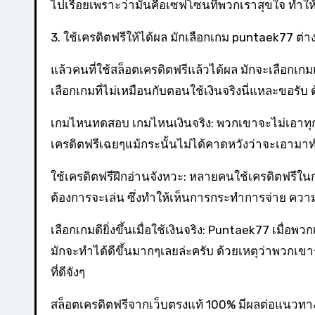
ไปเรื่อยเพราะว่ามันคือเซฟโซนที่พวกเราสุขใจ ทำ
3. ใช้เครดิตฟรีให้ได้ผล มักเลือกเกม puntaek77 ต่า
แล้วคนที่ใช้สล็อตเครดิตฟรีแล้วได้ผล มักจะเลือกเก
เลือกเกมที่ไม่เหมือนกับตอนใช้เงินจริงนี่แหละขอร
เกมไหนทดสอบ เกมไหนเงินจริง: พวกเขาจะไม่เอาทุ
เครดิตฟรีเฉยๆแม้กระนั้นไม่ได้คาดหวังว่าจะเอามาท
ใช้เครดิตฟรีฝึกอ่านจังหวะ: หลายคนใช้เครดิตฟรีใน
ต้องการจะเล่น ซึ่งทำให้เห็นการกระทำการจ่าย ความปั
เลือกเกมดียิ่งขึ้นเมื่อใช้เงินจริง: Puntaek77 เมื่อ
มักจะทำได้ดีขึ้นมากๆเลยล่ะครับ ด้วยเหตุว่าพวกเขาร
ที่ดีจังๆ
สล็อตเครดิตฟรีจากเว็บตรงแท้ 100% มีผลต่อแนวทาง